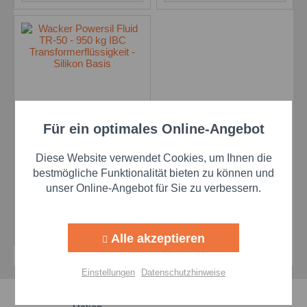
Für ein optimales Online-Angebot
Aktiv
Funktionale
Wacker Powersil Fluid
TR-50 - 950 kg IBC
Diese Website verwendet Cookies, um Ihnen die
Transformerflüssigkeit
Inhalt
950 Kilogramm
Aktiv
Marketing
bestmögliche Funktionalität bieten zu können und
- Silikon Basis
unser Online-Angebot für Sie zu verbessern.
Preis auf Anfrage
Aktiv
Tracking
Details
Alle akzeptieren
Aktiv
Personalisierung
Einstellungen
Datenschutzhinweise
Aktiv
Service
Schnelle Lieferzeiten