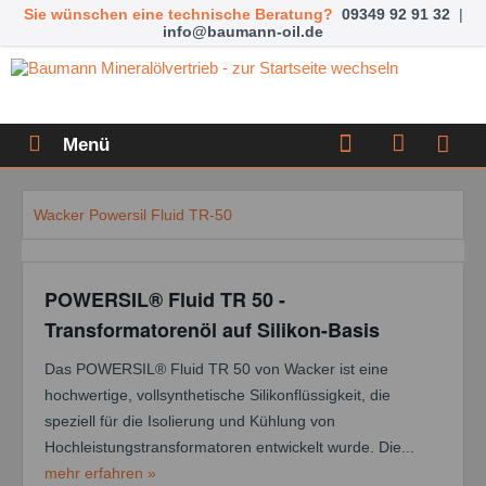
Sie wünschen eine technische Beratung?
09349 92 91 32
|
info@baumann-oil.de
Menü
Wacker Powersil Fluid TR-50
POWERSIL® Fluid TR 50 -
Transformatorenöl auf Silikon-Basis
Das POWERSIL® Fluid TR 50 von Wacker ist eine
hochwertige, vollsynthetische Silikonflüssigkeit, die
speziell für die Isolierung und Kühlung von
Hochleistungstransformatoren entwickelt wurde. Die...
mehr erfahren »