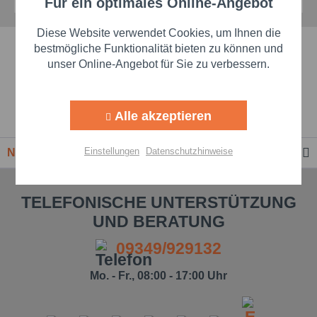
Für ein optimales Online-Angebot
Aktiv
Funktionale
Diese Website verwendet Cookies, um Ihnen die
Schnelle Lieferzeiten
Aktiv
Marketing
bestmögliche Funktionalität bieten zu können und
unser Online-Angebot für Sie zu verbessern.
Beste Markenqualität
Aktiv
Tracking
Alle akzeptieren
Premium-Händler
Aktiv
Personalisierung
Einstellungen
Datenschutzhinweise
Newsletter
Aktiv
Service
TELEFONISCHE UNTERSTÜTZUNG
UND BERATUNG
Einstellungen speichern
09349/929132
Mo. - Fr., 08:00 - 17:00 Uhr