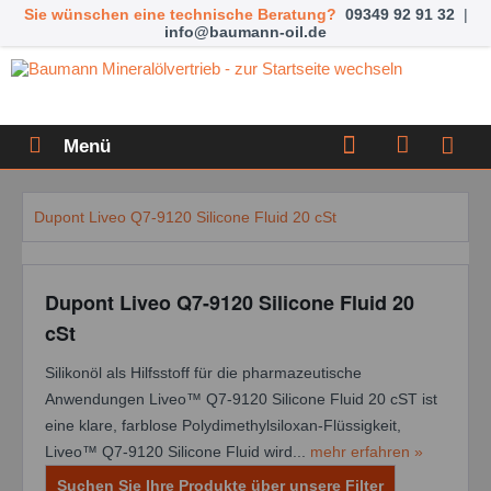
Sie wünschen eine technische Beratung?
09349 92 91 32
|
info@baumann-oil.de
Menü
Dupont Liveo Q7-9120 Silicone Fluid 20 cSt
Dupont Liveo Q7-9120 Silicone Fluid 20
cSt
Silikonöl als Hilfsstoff für die pharmazeutische
Anwendungen Liveo™ Q7-9120 Silicone Fluid 20 cST ist
eine klare, farblose Polydimethylsiloxan-Flüssigkeit,
Liveo™ Q7-9120 Silicone Fluid wird...
mehr erfahren »
Suchen Sie Ihre Produkte über unsere Filter