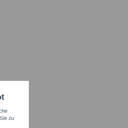
ot
che
Sie zu