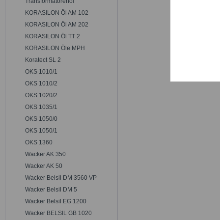
Transformatorenöl
Trackin
KORASILON Öl AM 102
KORASILON Öl AM 202
Persona
KORASILON Öl TT 2
KORASILON Öle MPH
Koratect SL 2
Service
OKS 1010/1
OKS 1010/2
OKS 1020/2
OKS 1035/1
OKS 1050/0
OKS 1050/1
OKS 1360
Wacker AK 350
Wacker AK 50
Wacker Belsil DM 3560 VP
Wacker Belsil DM 5
Wacker Belsil EG 1200
Wacker BELSIL GB 1020