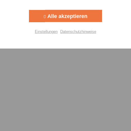
Aktiv
g
Alle akzeptieren
Aktiv
lisierung
Einstellungen
Datenschutzhinweise
Aktiv
Einstellungen speichern