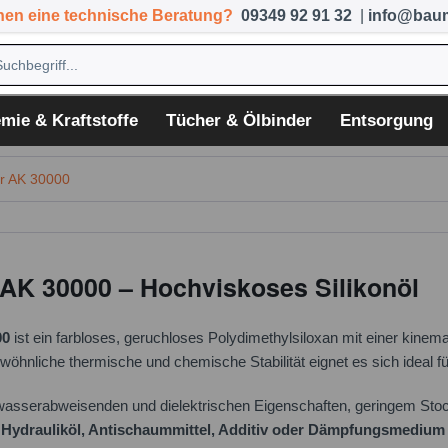
hen eine technische Beratung?
09349 92 91 32
|
info@baum
mie & Kraftstoffe
Tücher & Ölbinder
Entsorgung
r AK 30000
 30000 – Hochviskoses Silikonöl
00
ist ein farbloses, geruchloses Polydimethylsiloxan mit einer kinem
öhnliche thermische und chemische Stabilität eignet es sich ideal f
wasserabweisenden und dielektrischen Eigenschaften, geringem Sto
, Hydrauliköl, Antischaummittel, Additiv oder Dämpfungsmedium