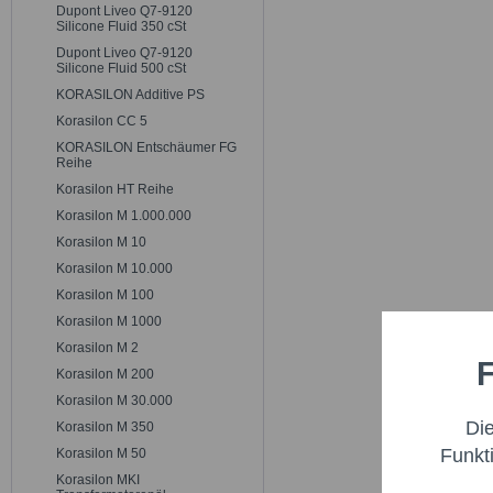
Dupont Liveo Q7-9120
Silicone Fluid 350 cSt
Dupont Liveo Q7-9120
Silicone Fluid 500 cSt
KORASILON Additive PS
Korasilon CC 5
KORASILON Entschäumer FG
Reihe
Korasilon HT Reihe
Korasilon M 1.000.000
Korasilon M 10
Korasilon M 10.000
Korasilon M 100
Korasilon M 1000
Korasilon M 2
F
Funktio
Korasilon M 200
Korasilon M 30.000
Di
Korasilon M 350
Marketi
Funkt
Korasilon M 50
Korasilon MKI