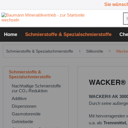
Sie wünsc
Home
Schmierstoffe & Spezialschmierstoffe
Che
Schmierstoffe & Spezialschmierstoffe
Silikonöle
Wacke
Schmierstoffe &
Spezialschmierstoffe
WACKER® AK
Nachhaltige Schmierstoffe
zur CO₂-Reduktion
WACKER® AK 300
Additive
Durch seine außergew
Dispersionen
Gasmotorenöle
Mit hervorragenden 
Getriebeöle
u.a. als
Trennmittel