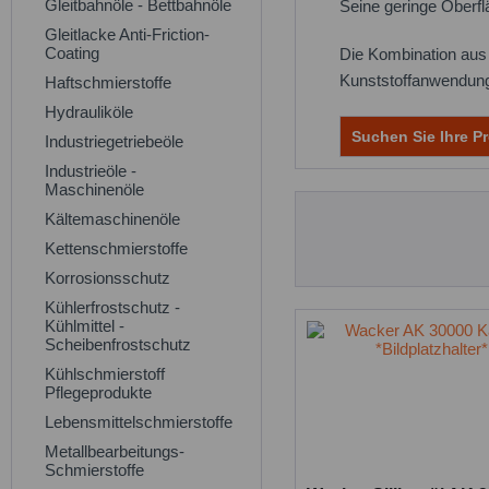
Gleitbahnöle - Bettbahnöle
Seine geringe Oberfl
Gleitlacke Anti-Friction-
Coating
Die Kombination aus h
Kunststoffanwendun
Haftschmierstoffe
Hydrauliköle
Suchen Sie Ihre Pr
Industriegetriebeöle
Industrieöle -
Maschinenöle
Kältemaschinenöle
Kettenschmierstoffe
Korrosionsschutz
Kühlerfrostschutz -
Kühlmittel -
Scheibenfrostschutz
Kühlschmierstoff
Pflegeprodukte
Lebensmittelschmierstoffe
Metallbearbeitungs-
Schmierstoffe