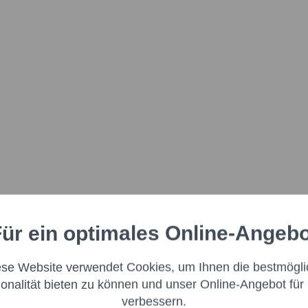
ür ein optimales Online-Angeb
Aktiv
nale
ese Website verwendet Cookies, um Ihnen die bestmögli
Aktiv
ng
ionalität bieten zu können und unser Online-Angebot für 
verbessern.