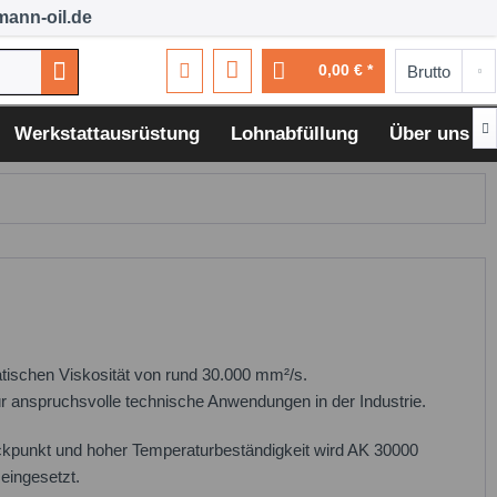
ann-oil.de
0,00 € *

Werkstattausrüstung
Lohnabfüllung
Über uns
atischen Viskosität von rund 30.000 mm²/s.
ür anspruchsvolle technische Anwendungen in der Industrie.
ckpunkt und hoher Temperaturbeständigkeit wird AK 30000
eingesetzt.