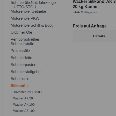
Wacker Silikonöl AK 3
Schmieröle Nutzfahrzeuge
20 kg Kanne
– UTTO/STOU,
Motorenöle, Getriebe
Inhalt
20 Kilogramm
Motorenöle PKW
Motorenöle Schiff & Boot
Preis auf Anfrage
Oldtimer Öle
Details
Perfluorpolyether
Schmierstoffe
Prozessöle
Schmierfette
Schmierpasten
Schmierstoffgeber
Schneidöle
Silikonöle
Xiameter PMX-1503
Wacker AK 20
Wacker AK 100
Wacker AS 100