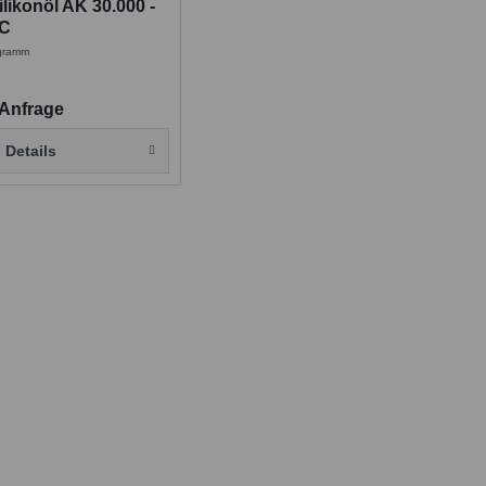
likonöl AK 30.000 -
BC
ogramm
 Anfrage
Details