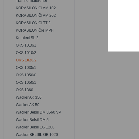
Transformatorenöl
Trackin
KORASILON Öl AM 102
KORASILON Öl AM 202
Persona
KORASILON Öl TT 2
KORASILON Öle MPH
Koratect SL 2
Service
OKS 1010/1
OKS 1010/2
OKS 1020/2
OKS 1035/1
OKS 1050/0
OKS 1050/1
OKS 1360
Wacker AK 350
Wacker AK 50
Wacker Belsil DM 3560 VP
Wacker Belsil DM 5
Wacker Belsil EG 1200
Wacker BELSIL GB 1020