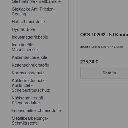
Gleitbahnöle - Bettbahnöle
Gleitlacke Anti-Friction-
Coating
Haftschmierstoffe
Hydrauliköle
OKS 1020/2 - 5 l Kann
Industriegetriebeöle
Industrieöle -
Inhalt
5 Liter
(55,06 € * / 1 Liter)
Maschinenöle
Kältemaschinenöle
275,30 €
Kettenschmierstoffe
Korrosionsschutz
Details
Kühlerfrostschutz -
Kühlmittel -
Scheibenfrostschutz
Kühlschmierstoff
Pflegeprodukte
Lebensmittelschmierstoffe
Metallbearbeitungs-
Schmierstoffe