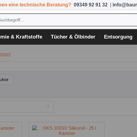
hen eine technische Beratung?
09349 92 91 32
|
info@baum
mie & Kraftstoffe
Tücher & Ölbinder
Entsorgung
020/2
ukte