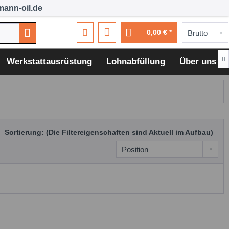
ann-oil.de
0,00 € *

Werkstattausrüstung
Lohnabfüllung
Über uns
Sortierung: (Die Filtereigenschaften sind Aktuell im Aufbau)