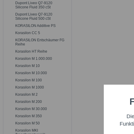
Dupont Liveo Q7-9120
Silicone Fluid 350 cSt
Dupont Liveo Q7-9120
Silicone Fluid 500 cSt
KORASILON Additive PS
Korasilon CC 5
KORASILON Entschäumer FG
Reihe
Korasilon HT Reihe
Korasilon M 1.000.000
Korasilon M 10
Korasilon M 10.000
Korasilon M 100
Korasilon M 1000
Korasilon M 2
F
Funktio
Korasilon M 200
Korasilon M 30.000
Di
Korasilon M 350
Marketi
Funkt
Korasilon M 50
Korasilon MKI