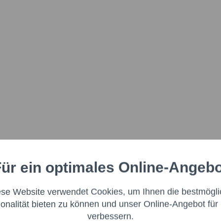
ür ein optimales Online-Angeb
Aktiv
nale
ese Website verwendet Cookies, um Ihnen die bestmögli
Aktiv
ng
ionalität bieten zu können und unser Online-Angebot für 
verbessern.