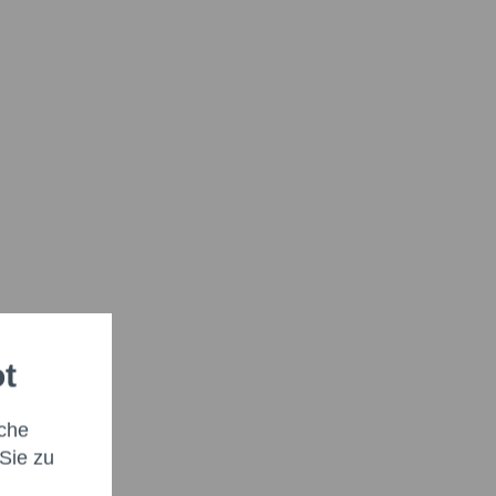
ot
che
Sie zu