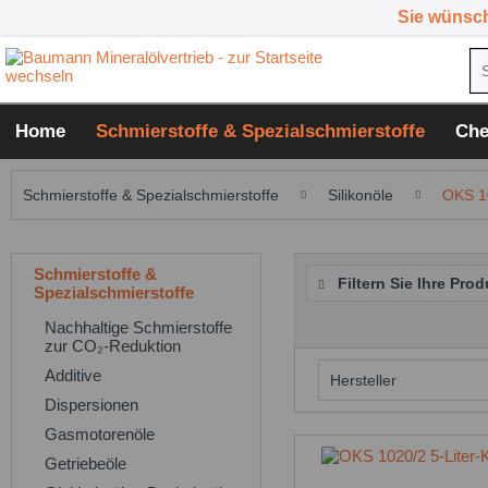
Sie wünsc
Home
Schmierstoffe & Spezialschmierstoffe
Che
Schmierstoffe & Spezialschmierstoffe
Silikonöle
OKS 1
Schmierstoffe &
Filtern Sie Ihre Prod
Spezialschmierstoffe
Nachhaltige Schmierstoffe
zur CO₂-Reduktion
Additive
Hersteller
Dispersionen
OKS
Gasmotorenöle
Getriebeöle