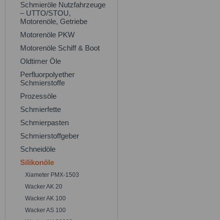
Schmieröle Nutzfahrzeuge
– UTTO/STOU,
Motorenöle, Getriebe
Motorenöle PKW
Motorenöle Schiff & Boot
Oldtimer Öle
Perfluorpolyether
Schmierstoffe
Prozessöle
Schmierfette
Schmierpasten
Schmierstoffgeber
Schneidöle
Silikonöle
Xiameter PMX-1503
Wacker AK 20
Wacker AK 100
Wacker AS 100