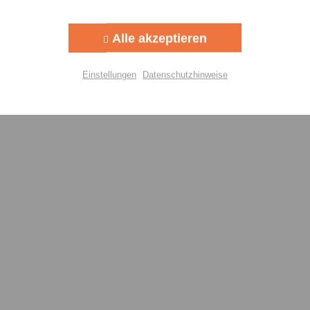
Aktiv
g
Alle akzeptieren
Aktiv
lisierung
Einstellungen
Datenschutzhinweise
Aktiv
Einstellungen speichern