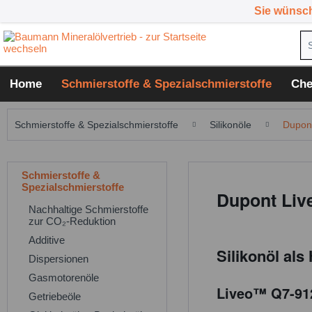
Sie wünsc
Home
Schmierstoffe & Spezialschmierstoffe
Che
Schmierstoffe & Spezialschmierstoffe
Silikonöle
Dupont
Schmierstoffe &
Spezialschmierstoffe
Dupont Live
Nachhaltige Schmierstoffe
zur CO₂-Reduktion
Additive
Silikonöl al
Dispersionen
Gasmotorenöle
Liveo™ Q7-9120
Getriebeöle