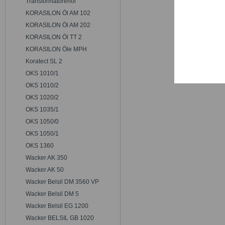
Transformatorenöl
Trackin
KORASILON Öl AM 102
KORASILON Öl AM 202
Persona
KORASILON Öl TT 2
KORASILON Öle MPH
Koratect SL 2
Service
OKS 1010/1
OKS 1010/2
OKS 1020/2
OKS 1035/1
OKS 1050/0
OKS 1050/1
OKS 1360
Wacker AK 350
Wacker AK 50
Wacker Belsil DM 3560 VP
Wacker Belsil DM 5
Wacker Belsil EG 1200
Wacker BELSIL GB 1020