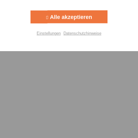
Aktiv
g
Alle akzeptieren
Aktiv
lisierung
Einstellungen
Datenschutzhinweise
Aktiv
Einstellungen speichern