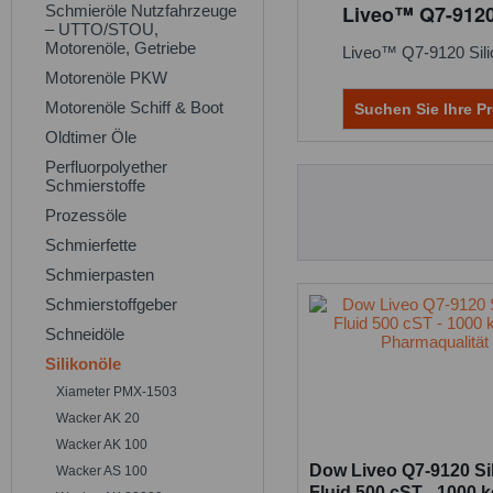
Liveo™ Q7-9120
Schmieröle Nutzfahrzeuge
– UTTO/STOU,
Motorenöle, Getriebe
Liveo™ Q7-9120 Silico
Motorenöle PKW
Motorenöle Schiff & Boot
Suchen Sie Ihre Pr
Oldtimer Öle
Perfluorpolyether
Schmierstoffe
Prozessöle
Schmierfette
Schmierpasten
Schmierstoffgeber
Schneidöle
Silikonöle
Xiameter PMX-1503
Wacker AK 20
Wacker AK 100
Dow Liveo Q7-9120 Si
Wacker AS 100
Fluid 500 cST - 1000 