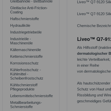
Gleitbahnöle - Bettbahnöle
Liveo™ Q7-9120 Sili
Gleitlacke Anti-Friction-
Coating
Liveo™ Q7-9120 Sil
Haftschmierstoffe
Hydrauliköle
Chemische Bezeichn
Industriegetriebeöle
Liveo™ Q7-912
Industrieöle -
Maschinenöle
Als Hilfsstoff (inakt
Kältemaschinenöle
dermatologischer 
Kettenschmierstoffe
leichte Verteilbarke
Korrosionsschutz
in einer Reihe
Kühlerfrostschutz -
von dermatologisch
Kühlmittel -
Scheibenfrostschutz
Als hautschützender
Kühlschmierstoff
Pflegeprodukte
Schutz von Haut un
Rissbildung und Wi
Lebensmittelschmierstoffe
geschmeidiges Gefühl,
Metallbearbeitungs-
Schmierstoffe