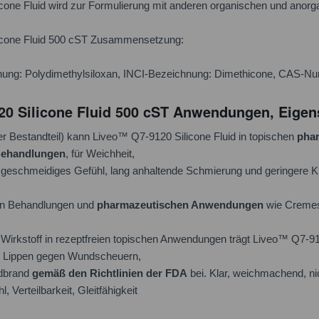
cone Fluid wird zur Formulierung mit anderen organischen und anorg
icone Fluid 500 cST Zusammensetzung:
ung: Polydimethylsiloxan, INCI-Bezeichnung: Dimethicone, CAS-N
0 Silicone Fluid 500 cST Anwendungen, Eigens
iver Bestandteil) kann Liveo™ Q7-9120 Silicone Fluid in topischen
pha
Behandlungen
, für Weichheit,
it, geschmeidiges Gefühl, lang anhaltende Schmierung und geringere Kl
en Behandlungen und
pharmazeutischen Anwendungen
wie Cremes,
 Wirkstoff in rezeptfreien topischen Anwendungen trägt Liveo™ Q7-
d Lippen gegen Wundscheuern,
ndbrand
gemäß den Richtlinien der FDA
bei. Klar, weichmachend, ni
 Verteilbarkeit, Gleitfähigkeit