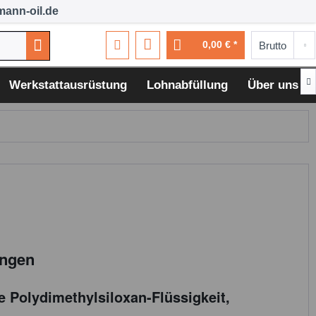
ann-oil.de
0,00 € *

Werkstattausrüstung
Lohnabfüllung
Über uns
ungen
e Polydimethylsiloxan-Flüssigkeit,