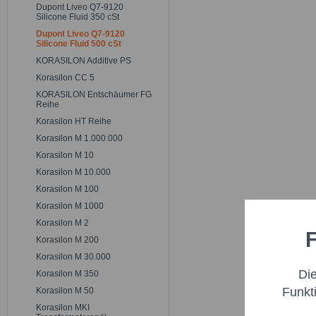
Dupont Liveo Q7-9120
Silicone Fluid 350 cSt
Dupont Liveo Q7-9120
Silicone Fluid 500 cSt
KORASILON Additive PS
Korasilon CC 5
KORASILON Entschäumer FG
Reihe
Korasilon HT Reihe
Korasilon M 1.000.000
Korasilon M 10
Korasilon M 10.000
Korasilon M 100
Korasilon M 1000
Korasilon M 2
F
Funktio
Korasilon M 200
Korasilon M 30.000
Di
Korasilon M 350
Marketi
Funkt
Korasilon M 50
Korasilon MKI