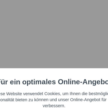
ür ein optimales Online-Angeb
Aktiv
nale
ese Website verwendet Cookies, um Ihnen die bestmögli
Aktiv
ng
ionalität bieten zu können und unser Online-Angebot für 
verbessern.