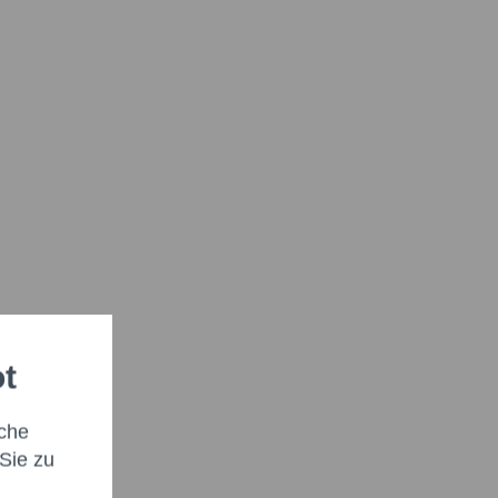
ot
che
Sie zu