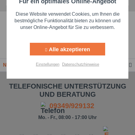
Für ein optimales Online-Angebot
Aktiv
Funktionale
Diese Website verwendet Cookies, um Ihnen die
Schnelle Lieferzeiten
Aktiv
Marketing
bestmögliche Funktionalität bieten zu können und
unser Online-Angebot für Sie zu verbessern.
Beste Markenqualität
Aktiv
Tracking
Alle akzeptieren
Premium-Händler
Aktiv
Personalisierung
Einstellungen
Datenschutzhinweise
Newsletter
Aktiv
Service
TELEFONISCHE UNTERSTÜTZUNG
UND BERATUNG
Einstellungen speichern
09349/929132
Mo. - Fr., 08:00 - 17:00 Uhr