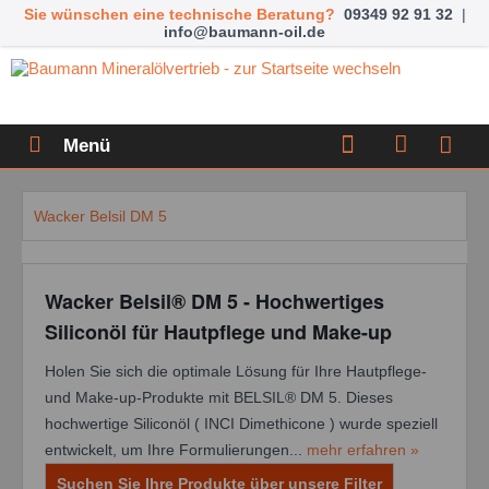
Sie wünschen eine technische Beratung?
09349 92 91 32
|
info@baumann-oil.de
Menü
Wacker Belsil DM 5
Wacker Belsil® DM 5 - Hochwertiges
Siliconöl für Hautpflege und Make-up
Holen Sie sich die optimale Lösung für Ihre Hautpflege-
und Make-up-Produkte mit BELSIL® DM 5. Dieses
hochwertige Siliconöl ( INCI Dimethicone ) wurde speziell
entwickelt, um Ihre Formulierungen...
mehr erfahren »
Suchen Sie Ihre Produkte über unsere Filter