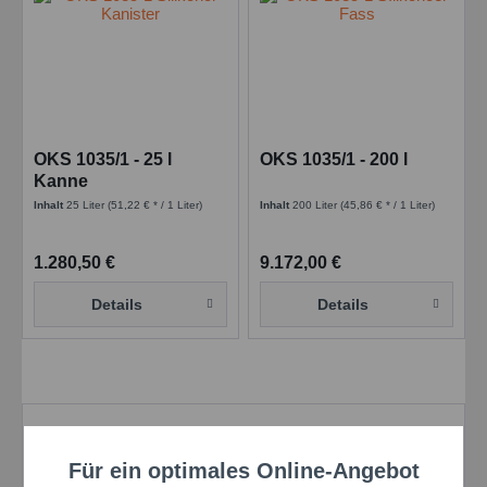
OKS 1035/1 - 25 l
OKS 1035/1 - 200 l
Kanne
Inhalt
25 Liter
(51,22 € * / 1 Liter)
Inhalt
200 Liter
(45,86 € * / 1 Liter)
1.280,50 €
9.172,00 €
Details
Details
Vorteile und Nutzen
Für ein optimales Online-Angebot