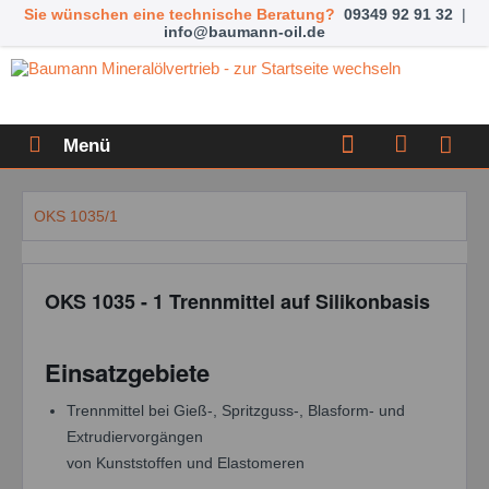
Sie wünschen eine technische Beratung?
09349 92 91 32
|
info@baumann-oil.de
Menü
OKS 1035/1
OKS 1035 - 1 Trennmittel auf Silikonbasis
Einsatzgebiete
Trennmittel bei Gieß-, Spritzguss-, Blasform- und
Extrudiervorgängen
von Kunststoffen und Elastomeren