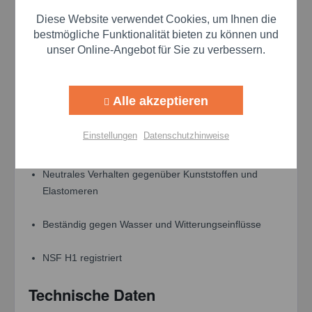
Hohe Wirksamkeit durch ausgeprägte
Diese Website verwendet Cookies, um Ihnen die
Oberflächenbenetzung
bestmögliche Funktionalität bieten zu können und
und Bildung extrem dünner Schmierfilme
unser Online-Angebot für Sie zu verbessern.
Trennende Wirkung mit antistatischen Eigenschaften
Alle akzeptieren
Vielseitiger Einsatz zum dauerhaften Schmieren,
Schützen,
Einstellungen
Datenschutzhinweise
Pflegen und Imprägnieren
Neutrales Verhalten gegenüber Kunststoffen und
Elastomeren
Beständig gegen Wasser und Witterungseinflüsse
NSF H1 registriert
Technische Daten