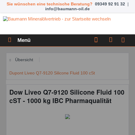
Sie wünschen eine technische Beratung?
09349 92 91 32
|
info@baumann-oil.de
Menü
Übersicht
Dupont Liveo Q7-9120 Silicone Fluid 100 cSt
Dow Liveo Q7-9120 Silicone Fluid 100
cST - 1000 kg IBC Pharmaqualität