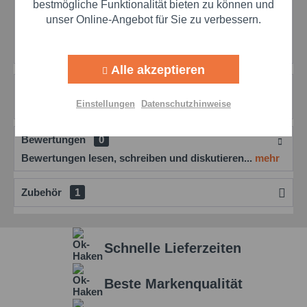
Aktiv
Marketing
bestmögliche Funktionalität bieten zu können und
Merken
Bewerten
unser Online-Angebot für Sie zu verbessern.
Preis anfragen
Aktiv
Artikel-Nr.:
tev9080100
Tracking
Alle akzeptieren
Aktiv
Personalisierung
Beschreibung
Einstellungen
Datenschutzhinweise
mehr
Aktiv
Service
Bewertungen
0
Bewertungen lesen, schreiben und diskutieren...
mehr
Einstellungen speichern
Zubehör
1
Schnelle Lieferzeiten
Beste Markenqualität