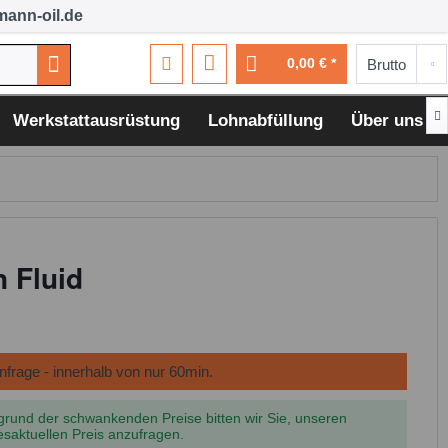
ann-oil.de
0,00 € *

Werkstattausrüstung
Lohnabfüllung
Über uns
n Fluid
grund der schwankenden Preise bitten wir Sie, unseren
esaktuellen Preis anzufragen.