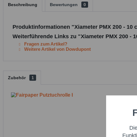
Beschreibung
Bewertungen
0
Produktinformationen "Xiameter PMX 200 - 10 cS
Weiterführende Links zu "Xiameter PMX 200 - 10
Fragen zum Artikel?
Weitere Artikel von Dowdupont
Zubehör
1
F
Funktio
Di
Marketi
Funkt