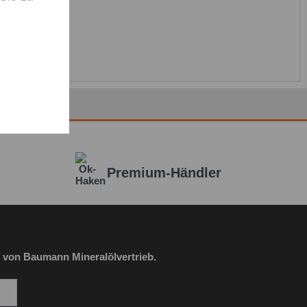
Premium-Händler
habe die
Datenschutzbestimmung
zur Kenntnis
en.*
it * sind Pflichtfelder.
 von Baumann Mineralölvertrieb.
icht senden