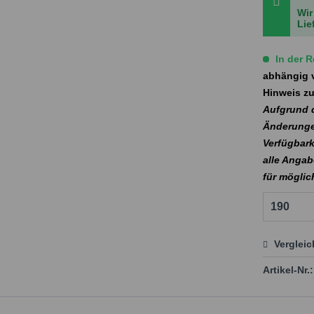
Wir
Lie
In der R
abhängig v
Hinweis zu
Aufgrund d
Änderunge
Verfügbark
alle Angab
für mögli
Verglei
Preis
Artikel-Nr.: