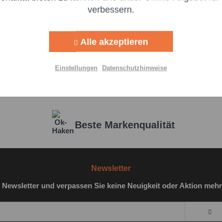
verbessern.
Aktiv
g
Alle akzeptieren
Aktiv
lisierung
Einstellungen
Datenschutzhinweise
Aktiv
Einstellungen speichern
Beste Markenqualität
Ich 
genomm
Newsletter
Felder m
 Newsletter und verpassen Sie keine Neuigkeit oder Aktion mehr
Nachr