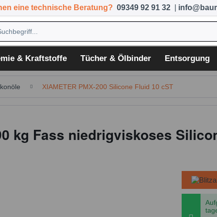
hen eine technische Beratung?
09349 92 91 32
|
info@baum
mie & Kraftstoffe
Tücher & Ölbinder
Entsorgung
ikonöle
XIAMETER PMX-200 Silicone Fluid 10 cST
90 kg Fass niedrigviskoses Silico
Auf
tag