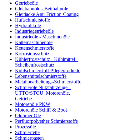
Getriebeöle
Gleitbahnöle - Bettbahnöle
Gleitlacke Anti-Friction-Coating
Haftschmierstoffe
Hydrauliköle
Industriegetriebeöle
Industrieöle - Maschinenöle
Kältemaschinenöle
Kettenschmierstoffe
Korrosionsschutz
Kühlerfrostschutz - Kühlmittel -
Scheibenfrostschutz
Kühlschmierstoff Pflegeprodukte
Lebensmittelschmierstoffe
Metallbearbeitungs-Schmierstoffe
Schmieröle Nutzfahrzeuge –
UTTO/STOU, Motorenöle,
Getriebe
Motorenöle PKW
Motorenöle Schiff & Boot
Oldtimer Öle
Perfluorpolyether Schmierstoffe
Prozessöle
Schmierfette
Schmierpasten