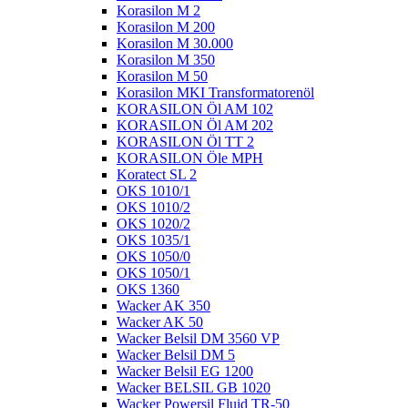
Korasilon M 2
Korasilon M 200
Korasilon M 30.000
Korasilon M 350
Korasilon M 50
Korasilon MKI Transformatorenöl
KORASILON Öl AM 102
KORASILON Öl AM 202
KORASILON Öl TT 2
KORASILON Öle MPH
Koratect SL 2
OKS 1010/1
OKS 1010/2
OKS 1020/2
OKS 1035/1
OKS 1050/0
OKS 1050/1
OKS 1360
Wacker AK 350
Wacker AK 50
Wacker Belsil DM 3560 VP
Wacker Belsil DM 5
Wacker Belsil EG 1200
Wacker BELSIL GB 1020
Wacker Powersil Fluid TR-50