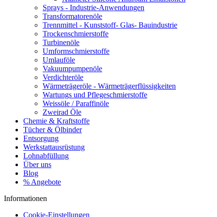
Sprays - Industrie-Anwendungen
Transformatorenöle
Trennmittel - Kunststoff- Glas- Bauindustrie
Trockenschmierstoffe
Turbinenöle
Umformschmierstoffe
Umlauföle
Vakuumpumpenöle
Verdichteröle
Wärmeträgeröle - Wärmeträgerflüssigkeiten
Wartungs und Pflegeschmierstoffe
Weissöle / Paraffinöle
Zweirad Öle
Chemie & Kraftstoffe
Tücher & Ölbinder
Entsorgung
Werkstattausrüstung
Lohnabfüllung
Über uns
Blog
% Angebote
Informationen
Cookie-Einstellungen