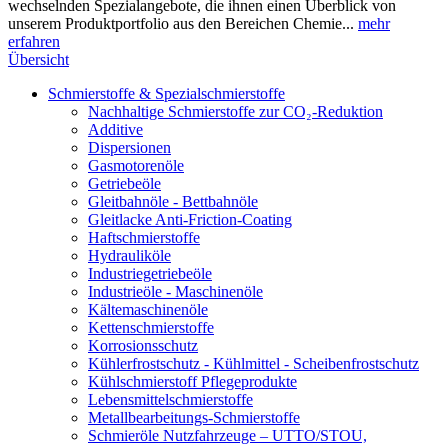
wechselnden Spezialangebote, die ihnen einen Überblick von
unserem Produktportfolio aus den Bereichen Chemie...
mehr
erfahren
Übersicht
Schmierstoffe & Spezialschmierstoffe
Nachhaltige Schmierstoffe zur CO₂-Reduktion
Additive
Dispersionen
Gasmotorenöle
Getriebeöle
Gleitbahnöle - Bettbahnöle
Gleitlacke Anti-Friction-Coating
Haftschmierstoffe
Hydrauliköle
Industriegetriebeöle
Industrieöle - Maschinenöle
Kältemaschinenöle
Kettenschmierstoffe
Korrosionsschutz
Kühlerfrostschutz - Kühlmittel - Scheibenfrostschutz
Kühlschmierstoff Pflegeprodukte
Lebensmittelschmierstoffe
Metallbearbeitungs-Schmierstoffe
Schmieröle Nutzfahrzeuge – UTTO/STOU,