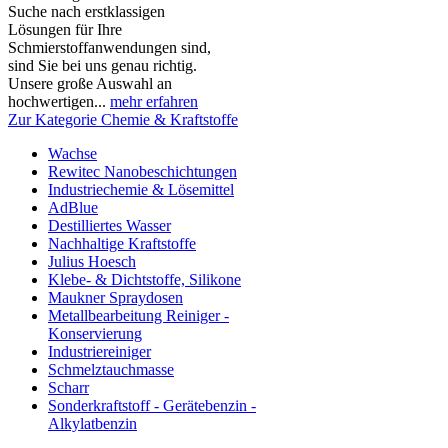
Suche nach erstklassigen
Lösungen für Ihre
Schmierstoffanwendungen sind,
sind Sie bei uns genau richtig.
Unsere große Auswahl an
hochwertigen...
mehr erfahren
Zur Kategorie Chemie & Kraftstoffe
Wachse
Rewitec Nanobeschichtungen
Industriechemie & Lösemittel
AdBlue
Destilliertes Wasser
Nachhaltige Kraftstoffe
Julius Hoesch
Klebe- & Dichtstoffe, Silikone
Maukner Spraydosen
Metallbearbeitung Reiniger -
Konservierung
Industriereiniger
Schmelztauchmasse
Scharr
Sonderkraftstoff - Gerätebenzin -
Alkylatbenzin