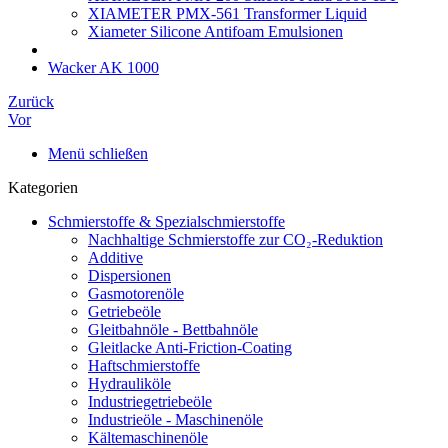
XIAMETER PMX-561 Transformer Liquid
Xiameter Silicone Antifoam Emulsionen
Wacker AK 1000
Zurück
Vor
Menü schließen
Kategorien
Schmierstoffe & Spezialschmierstoffe
Nachhaltige Schmierstoffe zur CO₂-Reduktion
Additive
Dispersionen
Gasmotorenöle
Getriebeöle
Gleitbahnöle - Bettbahnöle
Gleitlacke Anti-Friction-Coating
Haftschmierstoffe
Hydrauliköle
Industriegetriebeöle
Industrieöle - Maschinenöle
Kältemaschinenöle