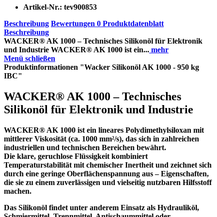
Artikel-Nr.:
tev900853
Beschreibung
Bewertungen
0
Produktdatenblatt
Beschreibung
WACKER® AK 1000 – Technisches Silikonöl für Elektronik
und Industrie WACKER® AK 1000 ist ein...
mehr
Menü schließen
Produktinformationen "Wacker Silikonöl AK 1000 - 950 kg
IBC"
WACKER® AK 1000 – Technisches
Silikonöl für Elektronik und Industrie
WACKER® AK 1000
ist ein lineares Polydimethylsiloxan mit
mittlerer Viskosität (ca. 1000 mm²/s), das sich in zahlreichen
industriellen und technischen Bereichen bewährt.
Die klare, geruchlose Flüssigkeit kombiniert
Temperaturstabilität mit chemischer Inertheit und zeichnet sich
durch eine geringe Oberflächenspannung aus – Eigenschaften,
die sie zu einem zuverlässigen und vielseitig nutzbaren Hilfsstoff
machen.
Das Silikonöl findet unter anderem Einsatz als
Hydrauliköl
,
Schmiermittel
,
Trennmittel
,
Antischaummittel
oder