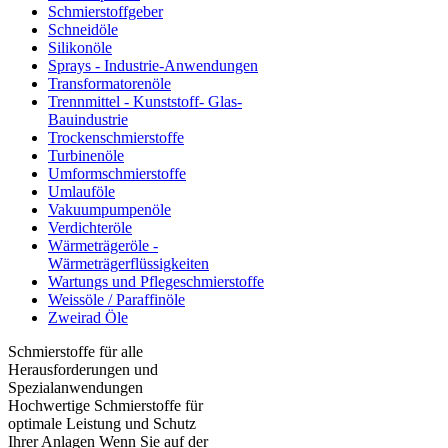
Schmierstoffgeber
Schneidöle
Silikonöle
Sprays - Industrie-Anwendungen
Transformatorenöle
Trennmittel - Kunststoff- Glas-
Bauindustrie
Trockenschmierstoffe
Turbinenöle
Umformschmierstoffe
Umlauföle
Vakuumpumpenöle
Verdichteröle
Wärmeträgeröle -
Wärmeträgerflüssigkeiten
Wartungs und Pflegeschmierstoffe
Weissöle / Paraffinöle
Zweirad Öle
Schmierstoffe für alle
Herausforderungen und
Spezialanwendungen
Hochwertige Schmierstoffe für
optimale Leistung und Schutz
Ihrer Anlagen Wenn Sie auf der