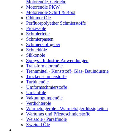
Motorenöle, Getriebe
Motorenöle PKW
Motorenöle Schiff & Boot
Oldtimer Öle
Perfluorpolyether Schmierstoffe
Prozessöle
Schmierfette
Schmierpasten
Schmierstoffgeber
Schneidöle
Silikonöle
Sprays - Industrie-Anwendungen
Transformatorenöle
Trennmittel - Kunststoff- Glas- Bauindustrie
Trockenschmierstoffe
Turbinenöle
Umformschmierstoffe
Umlauföle
Vakuumpumpenöle
Verdichteröle
Wärmeträgeröle - Wärmeträgerflüssigkeiten
Wartungs und Pflegeschmierstoffe
Weissöle / Paraffinöle
Zweirad Öle