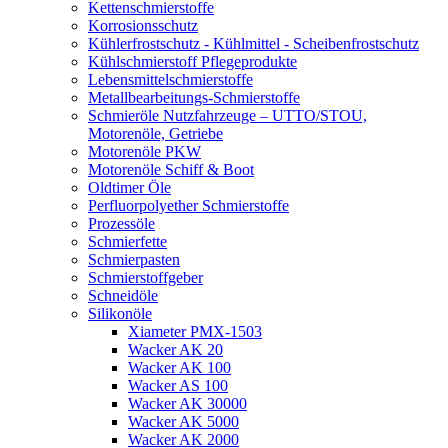
Kettenschmierstoffe
Korrosionsschutz
Kühlerfrostschutz - Kühlmittel - Scheibenfrostschutz
Kühlschmierstoff Pflegeprodukte
Lebensmittelschmierstoffe
Metallbearbeitungs-Schmierstoffe
Schmieröle Nutzfahrzeuge – UTTO/STOU,
Motorenöle, Getriebe
Motorenöle PKW
Motorenöle Schiff & Boot
Oldtimer Öle
Perfluorpolyether Schmierstoffe
Prozessöle
Schmierfette
Schmierpasten
Schmierstoffgeber
Schneidöle
Silikonöle
Xiameter PMX-1503
Wacker AK 20
Wacker AK 100
Wacker AS 100
Wacker AK 30000
Wacker AK 5000
Wacker AK 2000