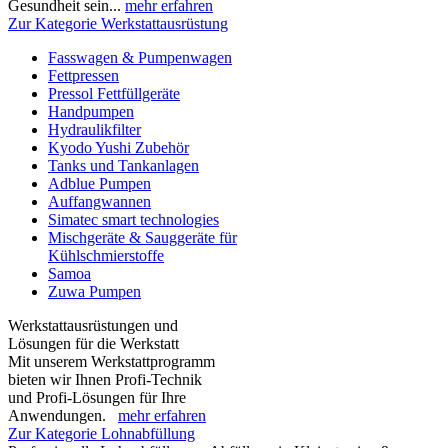
Gesundheit sein...
mehr erfahren
Zur Kategorie Werkstattausrüstung
Fasswagen & Pumpenwagen
Fettpressen
Pressol Fettfüllgeräte
Handpumpen
Hydraulikfilter
Kyodo Yushi Zubehör
Tanks und Tankanlagen
Adblue Pumpen
Auffangwannen
Simatec smart technologies
Mischgeräte & Sauggeräte für
Kühlschmierstoffe
Samoa
Zuwa Pumpen
Werkstattausrüstungen und
Lösungen für die Werkstatt
Mit unserem Werkstattprogramm
bieten wir Ihnen Profi-Technik
und Profi-Lösungen für Ihre
Anwendungen.
mehr erfahren
Zur Kategorie Lohnabfüllung