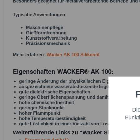
Besonders geeignet für metallverarbeitende Betriebe un
Typische Anwendungen:
Maschinenpflege
Gießformtrennung
Kunststoffverarbeitung
Präzisionsmechanik
Mehr erfahren:
Wacker AK 100 Silikonöl
Eigenschaften WACKER® AK 100:
geringe Änderung der physikalischen Eigenschaften üb
ausgezeichnete wasserabstossende Eigenschaften
F
gute dielektrische Eigenschaften
Funktio
geringe Oberflächenspannung und damit hohe Oberfläc
hohe chemische Inertheit
geringer Stockpunkt
Di
Marketi
hoher Flammpunkt
Funkt
hohe Temperaturbeständigkeit
gute Löslichkeit in einer Vielzahl von Lösungsmitteln
Trackin
Weiterführende Links zu "Wacker Silikonöl AK 