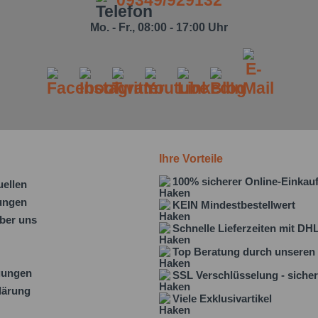
09349/929132
Mo. - Fr., 08:00 - 17:00 Uhr
Ihre Vorteile
100% sicherer Online-Einkau
uellen
lungen
KEIN Mindestbestellwert
ber uns
Schnelle Lieferzeiten mit DH
Top Beratung durch unseren 
gungen
SSL Verschlüsselung - sicher
lärung
Viele Exklusivartikel