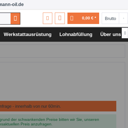
ann-oil.de
0,00 € *

Werkstattausrüstung
Lohnabfüllung
Über uns
grund der schwankenden Preise bitten wir Sie, unseren
esaktuellen Preis anzufragen.