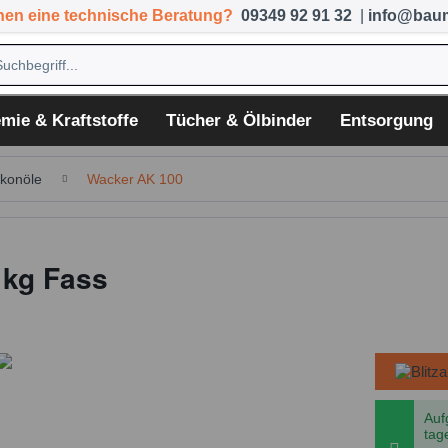
hen eine technische Beratung?
09349 92 91 32
|
info@baum
mie & Kraftstoffe
Tücher & Ölbinder
Entsorgung
ikonöle
Wacker AK 100
 kg Fass
Auf
tag