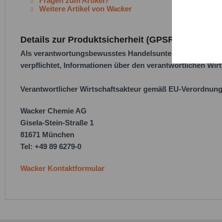
Fragen zum Artikel?
Weitere Artikel von Wacker
Persona
Details zur Produktsicherheit (GPSR)
Service
Als verantwortungsbewusstes Handelsunternehmen legen w
verpflichtet, Informationen über den verantwortlichen Wirt
Verantwortlicher Wirtschaftsakteur gemäß EU-Verordnung
Wacker Chemie AG
Gisela-Stein-Straße 1
81671 München
Tel: +49 89 6279-0
Wacker Kontaktformular