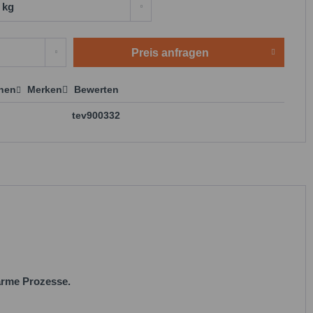
Preis anfragen
chen
Merken
Bewerten
 anfragen
tev900332
arme Prozesse.