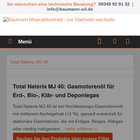
Sie wünschen eine technische Beratung?
09349 92 91 32
|
info@baumann-oil.de
Menü
Total Nateria MJ 40
Total Nateria MJ 40: Gasmotorenöl für
Erd-, Bio-, Klär- und Deponiegas
Total Nateria MJ 40 ist ein Hochleistungs-Gasmotorenöl
mit mittlerem Aschegehalt (<1 %), speziell entwickelt für
stationäre Gasmotoren, die mit Erdgas, Biogas, Klärgas
oder niedrig halogenem...
mehr erfahren »
Suchen Sie Ihre Produkte über unsere Filter