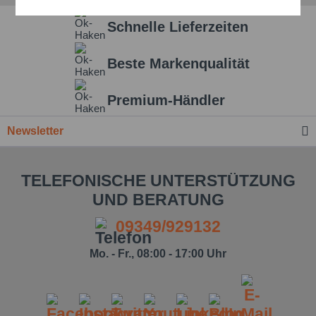
Aktiv
Service
Schnelle Lieferzeiten
Einstellungen speichern
Beste Markenqualität
Premium-Händler
Newsletter
TELEFONISCHE UNTERSTÜTZUNG
UND BERATUNG
09349/929132
Mo. - Fr., 08:00 - 17:00 Uhr