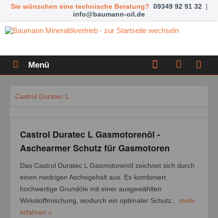
Sie wünschen eine technische Beratung?
09349 92 91 32
|
info@baumann-oil.de
Menü
Castrol Duratec L
Castrol Duratec L Gasmotorenöl -
Aschearmer Schutz für Gasmotoren
Das Castrol Duratec L Gasmotorenöl zeichnet sich durch
einen niedrigen Aschegehalt aus. Es kombiniert
hochwertige Grundöle mit einer ausgewählten
Wirkstoffmischung, wodurch ein optimaler Schutz...
mehr
erfahren »