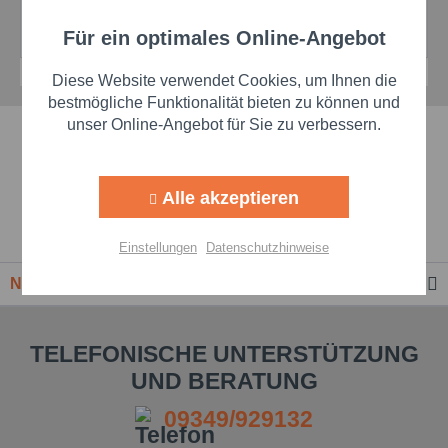
Details
Details
Für ein optimales Online-Angebot
Aktiv
Funktionale
Diese Website verwendet Cookies, um Ihnen die
Aktiv
Marketing
bestmögliche Funktionalität bieten zu können und
unser Online-Angebot für Sie zu verbessern.
Schnelle Lieferzeiten
Aktiv
Tracking
Beste Markenqualität
Alle akzeptieren
Aktiv
Personalisierung
Premium-Händler
Einstellungen
Datenschutzhinweise
Aktiv
Service
Newsletter
Einstellungen speichern
TELEFONISCHE UNTERSTÜTZUNG
UND BERATUNG
09349/929132