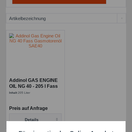
Addinol GAS ENGINE
OIL NG 40 - 205 l Fass
Inhalt
205 Liter
Preis auf Anfrage
Details