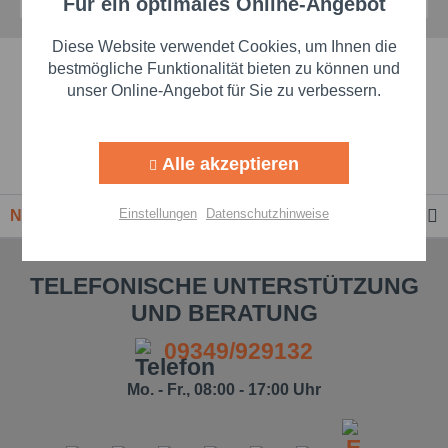
Für ein optimales Online-Angebot
Aktiv
Funktionale
Diese Website verwendet Cookies, um Ihnen die
Schnelle Lieferzeiten
Aktiv
Marketing
bestmögliche Funktionalität bieten zu können und
unser Online-Angebot für Sie zu verbessern.
Beste Markenqualität
Aktiv
Tracking
Alle akzeptieren
Premium-Händler
Aktiv
Personalisierung
Einstellungen
Datenschutzhinweise
Newsletter
Aktiv
Service
TELEFONISCHE UNTERSTÜTZUNG
UND BERATUNG
Einstellungen speichern
09349/929132
Mo. - Fr., 08:00 - 17:00 Uhr