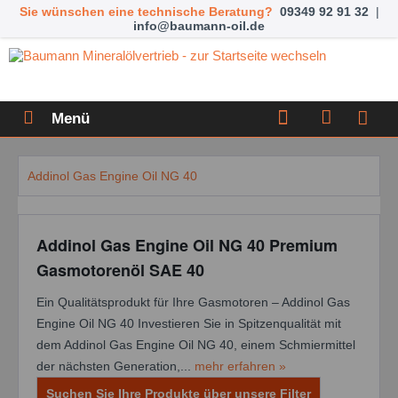
Sie wünschen eine technische Beratung?
09349 92 91 32
|
info@baumann-oil.de
Menü
Addinol Gas Engine Oil NG 40
Addinol Gas Engine Oil NG 40 Premium
Gasmotorenöl SAE 40
Ein Qualitätsprodukt für Ihre Gasmotoren – Addinol Gas
Engine Oil NG 40 Investieren Sie in Spitzenqualität mit
dem Addinol Gas Engine Oil NG 40, einem Schmiermittel
der nächsten Generation,...
mehr erfahren »
Suchen Sie Ihre Produkte über unsere Filter