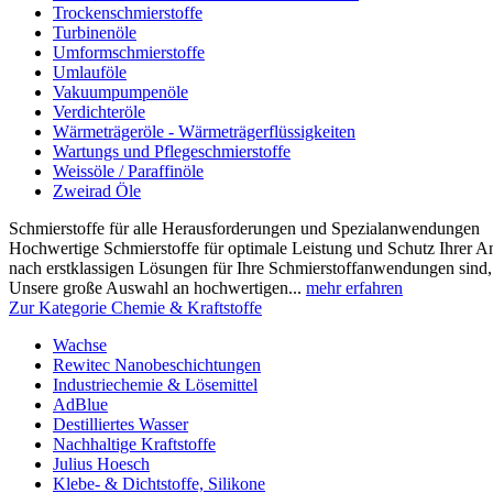
Trockenschmierstoffe
Turbinenöle
Umformschmierstoffe
Umlauföle
Vakuumpumpenöle
Verdichteröle
Wärmeträgeröle - Wärmeträgerflüssigkeiten
Wartungs und Pflegeschmierstoffe
Weissöle / Paraffinöle
Zweirad Öle
Schmierstoffe für alle Herausforderungen und Spezialanwendungen
Hochwertige Schmierstoffe für optimale Leistung und Schutz Ihrer 
nach erstklassigen Lösungen für Ihre Schmierstoffanwendungen sind, s
Unsere große Auswahl an hochwertigen...
mehr erfahren
Zur Kategorie Chemie & Kraftstoffe
Wachse
Rewitec Nanobeschichtungen
Industriechemie & Lösemittel
AdBlue
Destilliertes Wasser
Nachhaltige Kraftstoffe
Julius Hoesch
Klebe- & Dichtstoffe, Silikone