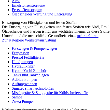
Altöl
Emulsionsentsorgung
Feststoffentsorgung
Ölabscheider Wartung und Entsorgung
Entsorgung von Flüssigkeiten und festen Stoffen
Die Entsorgung von Flüssigkeiten und festen Stoffen wie Altöl, Emulsi
Ölabscheider und Farben ist für uns wichtiges Thema, da diese Stoffe 
Umwelt und die menschliche Gesundheit sein...
mehr erfahren
Zur Kategorie Werkstattausrüstung
Fasswagen & Pumpenwagen
Fettpressen
Pressol Fettfüllgeräte
Handpumpen
Hydraulikfilter
Kyodo Yushi Zubehör
Tanks und Tankanlagen
Adblue Pumpen
Auffangwannen
Simatec smart technologies
Mischgeräte & Sauggeräte für Kühlschmierstoffe
Samoa
Zuwa Pumpen
Werkstattausrüstungen und Lösungen für die Werkstatt