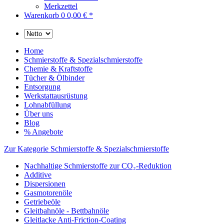
Merkzettel
Warenkorb
0
0,00 € *
Home
Schmierstoffe & Spezialschmierstoffe
Chemie & Kraftstoffe
Tücher & Ölbinder
Entsorgung
Werkstattausrüstung
Lohnabfüllung
Über uns
Blog
% Angebote
Zur Kategorie Schmierstoffe & Spezialschmierstoffe
Nachhaltige Schmierstoffe zur CO₂-Reduktion
Additive
Dispersionen
Gasmotorenöle
Getriebeöle
Gleitbahnöle - Bettbahnöle
Gleitlacke Anti-Friction-Coating