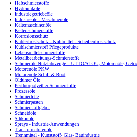
Haftschmierstoffe
Hydrauliköle
Industriegetriebeöle
Industrieöle - Maschinenöle
Kältemaschinenöle
Kettenschmierstoffe
Korrosionsschutz
Kühlerfrostschutz - Kühlmittel - Scheibenfrostschutz
Kühlschmierstoff Pflegeprodukte
Lebensmittelschmierstoffe
Metallbearbeitungs-Schmierstoffe
Schmieröle Nutzfahrzeuge – UTTO/STOU, Motorenöle, Getri
Motorenöle PKW
Motorenöle Schiff & Boot
Oldtimer Öle
Perfluorpolyether Schmierstoffe
Prozessöle
Schmierfette
Schmierpasten
Schmierstoffgeber
Schneidöle
Silikonöle
Sprays - Industrie-Anwendungen
Transformatorenöle
Trennmittel - Kunststoff- Glas- Bauindustrie