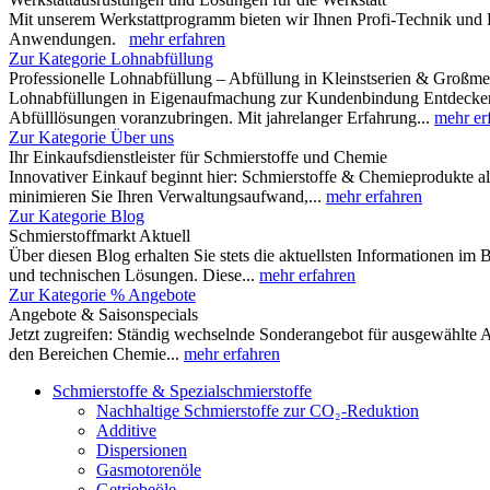
Mit unserem Werkstattprogramm bieten wir Ihnen Profi-Technik und 
Anwendungen.
mehr erfahren
Zur Kategorie Lohnabfüllung
Professionelle Lohnabfüllung – Abfüllung in Kleinstserien & Großm
Lohnabfüllungen in Eigenaufmachung zur Kundenbindung Entdecken Si
Abfülllösungen voranzubringen. Mit jahrelanger Erfahrung...
mehr er
Zur Kategorie Über uns
Ihr Einkaufsdienstleister für Schmierstoffe und Chemie
Innovativer Einkauf beginnt hier: Schmierstoffe & Chemieprodukte al
minimieren Sie Ihren Verwaltungsaufwand,...
mehr erfahren
Zur Kategorie Blog
Schmierstoffmarkt Aktuell
Über diesen Blog erhalten Sie stets die aktuellsten Informationen im
und technischen Lösungen. Diese...
mehr erfahren
Zur Kategorie % Angebote
Angebote & Saisonspecials
Jetzt zugreifen: Ständig wechselnde Sonderangebot für ausgewählte A
den Bereichen Chemie...
mehr erfahren
Schmierstoffe & Spezialschmierstoffe
Nachhaltige Schmierstoffe zur CO₂-Reduktion
Additive
Dispersionen
Gasmotorenöle
Getriebeöle