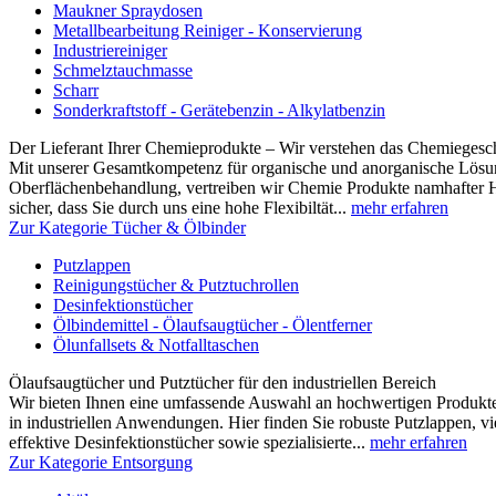
Maukner Spraydosen
Metallbearbeitung Reiniger - Konservierung
Industriereiniger
Schmelztauchmasse
Scharr
Sonderkraftstoff - Gerätebenzin - Alkylatbenzin
Der Lieferant Ihrer Chemieprodukte – Wir verstehen das Chemiegesc
Mit unserer Gesamtkompetenz für organische und anorganische Lösun
Oberflächenbehandlung, vertreiben wir Chemie Produkte namhafter Hers
sicher, dass Sie durch uns eine hohe Flexibiltät...
mehr erfahren
Zur Kategorie Tücher & Ölbinder
Putzlappen
Reinigungstücher & Putztuchrollen
Desinfektionstücher
Ölbindemittel - Ölaufsaugtücher - Ölentferner
Ölunfallsets & Notfalltaschen
Ölaufsaugtücher und Putztücher für den industriellen Bereich
Wir bieten Ihnen eine umfassende Auswahl an hochwertigen Produk
in industriellen Anwendungen. Hier finden Sie robuste Putzlappen, vi
effektive Desinfektionstücher sowie spezialisierte...
mehr erfahren
Zur Kategorie Entsorgung