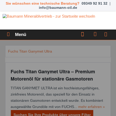
Sie wünschen eine technische Beratung?
09349 92 91 32
|
info@baumann-oil.de
Menü
Fuchs Titan Ganymet Ultra
Fuchs Titan Ganymet Ultra – Premium
Motorenöl für stationäre Gasmotoren
TITAN GANYMET ULTRA ist ein hochleistungsfähiges,
zinkfreies Motorenöl, das speziell für den Einsatz in
stationären Gasmotoren entwickelt wurde. Es kombiniert
ausgewählte Grundöle mit von FUCHS...
mehr erfahren »
Suchen Sie Ihre Produkte über unsere Filter