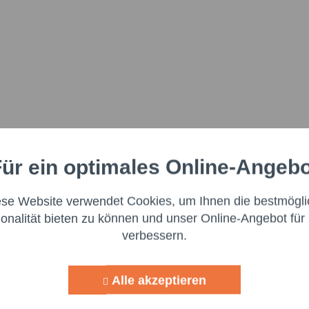
ür ein optimales Online-Angeb
Aktiv
nale
ese Website verwendet Cookies, um Ihnen die bestmögli
Aktiv
ng
ionalität bieten zu können und unser Online-Angebot für 
verbessern.
Aktiv
g
Alle akzeptieren
Aktiv
lisierung