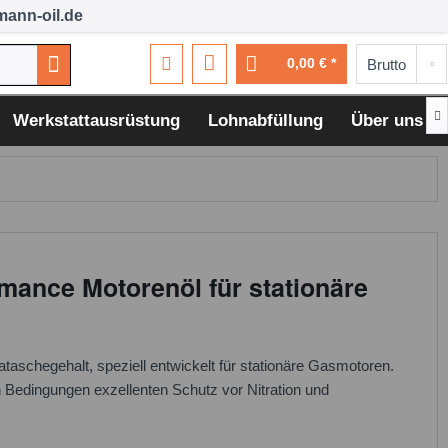
ann-oil.de
0,00 € *

Werkstattausrüstung
Lohnabfüllung
Über uns
ance Motorenöl für stationäre
aschegehalt, speziell entwickelt für stationäre Gasmotoren.
 Bedingungen exzellenten Schutz vor Nitration und