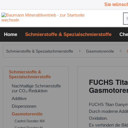
Sie wünsc
Home
Schmierstoffe & Spezialschmierstoffe
Che
Schmierstoffe & Spezialschmierstoffe
Gasmotorenöle
Schmierstoffe &
Spezialschmierstoffe
FUCHS Tita
Nachhaltige Schmierstoffe
Gasmotore
zur CO₂-Reduktion
Additive
FUCHS Titan Ganymet 
Dispersionen
Durch moderne Additi
Gasmotorenöle
Oxidation.
Castrol Duratec MX
Es verhindert die Bi