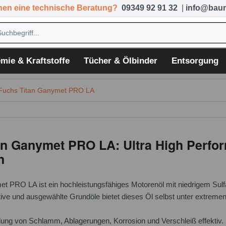
hen eine technische Beratung?
09349 92 91 32
|
info@baum
mie & Kraftstoffe
Tücher & Ölbinder
Entsorgung
Fuchs Titan Ganymet PRO LA
n Ganymet PRO LA: Ultra High Perform
n
PRO LA ist ein hochleistungsfähiges Motorenöl mit niedrigem Sulfat
ve und ausgewählte Grundöle bietet dieses Öl selbst unter extremen
ldung von Schlamm, Ablagerungen, Korrosion und Verschleiß effektiv.