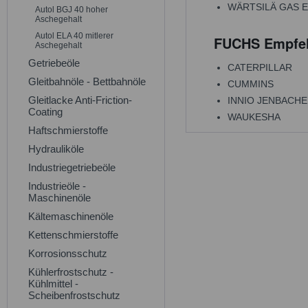
WÄRTSILÄ GAS EN
Autol BGJ 40 hoher
Aschegehalt
Autol ELA 40 mitlerer
FUCHS Empfe
Aschegehalt
Getriebeöle
CATERPILLAR
Gleitbahnöle - Bettbahnöle
CUMMINS
Gleitlacke Anti-Friction-
INNIO JENBACHER - 
Coating
WAUKESHA
Haftschmierstoffe
Hydrauliköle
Industriegetriebeöle
Industrieöle -
Maschinenöle
Kältemaschinenöle
Kettenschmierstoffe
Korrosionsschutz
Kühlerfrostschutz -
Kühlmittel -
Scheibenfrostschutz