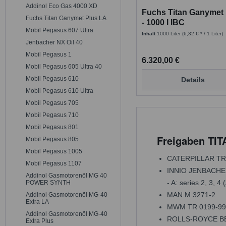
Addinol Eco Gas 4000 XD
Fuchs Titan Ganymet
Fuchs Titan Ganymet Plus LA
- 1000 l IBC
Mobil Pegasus 607 Ultra
Inhalt
1000 Liter
(6,32 € * / 1 Liter)
Jenbacher NX Oil 40
Mobil Pegasus 1
6.320,00 €
Mobil Pegasus 605 Ultra 40
Mobil Pegasus 610
Details
Mobil Pegasus 610 Ultra
Mobil Pegasus 705
Mobil Pegasus 710
Mobil Pegasus 801
Freigaben T
Mobil Pegasus 805
Mobil Pegasus 1005
CATERPILLAR TR
Mobil Pegasus 1107
INNIO JENBACHER
Addinol Gasmotorenöl MG 40
- A: series 2, 3, 4 
POWER SYNTH
MAN M 3271-2
Addinol Gasmotorenöl MG-40
Extra LA
MWM TR 0199-99
Addinol Gasmotorenöl MG-40
ROLLS-ROYCE BER
Extra Plus