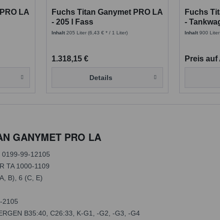
 PRO LA
Fuchs Titan Ganymet PRO LA
Fuchs Ti
- 205 l Fass
- Tankwa
Inhalt
205 Liter
(6,43 € * / 1 Liter)
Inhalt
900 Liter
1.318,15 €
Preis auf
Details
ITAN GANYMET PRO LA
 0199-99-12105
 TA 1000-1109
(A, B), 6 (C, E)
-2105
GEN B35:40, C26:33, K-G1, -G2, -G3, -G4