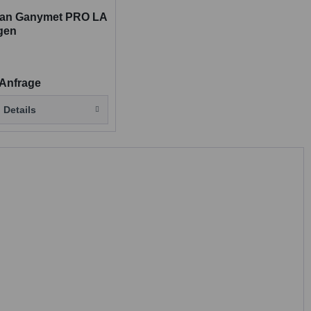
tan Ganymet PRO LA
gen
 Anfrage
Details