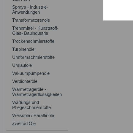
Sprays - Industrie-
Service
Anwendungen
Transformatorenöle
Trennmittel - Kunststoff-
Glas- Bauindustrie
Trockenschmierstoffe
Turbinenöle
Umformschmierstoffe
Umlauföle
Vakuumpumpenöle
Verdichteröle
Wärmeträgeröle -
Wärmeträgerflüssigkeiten
Wartungs und
Pflegeschmierstoffe
Weissöle / Paraffinöle
Zweirad Öle