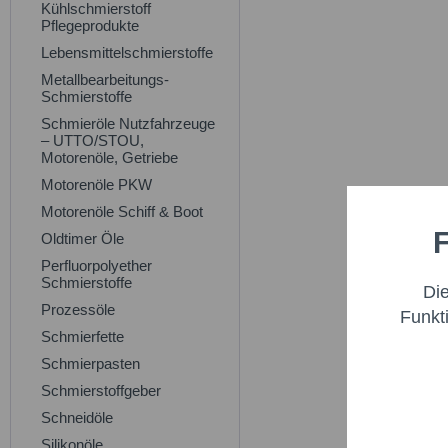
Kühlschmierstoff
Pflegeprodukte
Lebensmittelschmierstoffe
Metallbearbeitungs-
Schmierstoffe
Schmieröle Nutzfahrzeuge
– UTTO/STOU,
Motorenöle, Getriebe
Motorenöle PKW
Motorenöle Schiff & Boot
F
Oldtimer Öle
Funktio
Perfluorpolyether
Schmierstoffe
Di
Marketi
Prozessöle
Funkt
Schmierfette
Trackin
Schmierpasten
Schmierstoffgeber
Schneidöle
Persona
Silikonöle