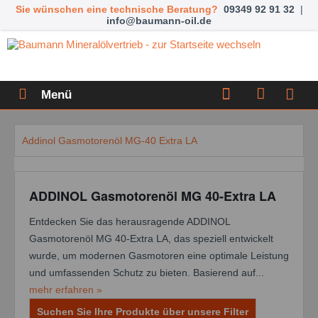
Sie wünschen eine technische Beratung?
09349 92 91 32
|
info@baumann-oil.de
Menü
Addinol Gasmotorenöl MG-40 Extra LA
ADDINOL Gasmotorenöl MG 40-Extra LA
Entdecken Sie das herausragende ADDINOL
Gasmotorenöl MG 40-Extra LA, das speziell entwickelt
wurde, um modernen Gasmotoren eine optimale Leistung
und umfassenden Schutz zu bieten. Basierend auf...
mehr erfahren »
Suchen Sie Ihre Produkte über unsere Filter