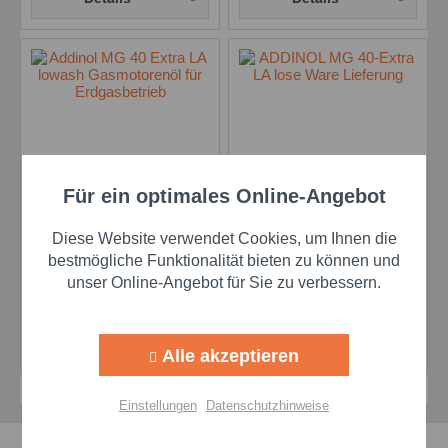
Für ein optimales Online-Angebot
Aktiv
Funktionale
Addinol Gasmotorenöl
Addinol Gasmotorenöl
MG 40 Extra LA - IBC
MG 40 Extra LA - Lose
Diese Website verwendet Cookies, um Ihnen die
Container
Belieferung
Inhalt
1000 Liter
Inhalt
800 Liter
Aktiv
Marketing
bestmögliche Funktionalität bieten zu können und
unser Online-Angebot für Sie zu verbessern.
Preis auf Anfrage
Preis auf Anfrage
Aktiv
Tracking
Details
Details
Alle akzeptieren
Aktiv
Personalisierung
Einstellungen
Datenschutzhinweise
Aktiv
Service