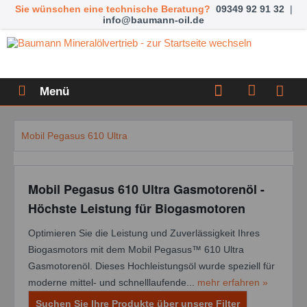
Sie wünschen eine technische Beratung?
09349 92 91 32
|
info@baumann-oil.de
Menü
Mobil Pegasus 610 Ultra
Mobil Pegasus 610 Ultra Gasmotorenöl -
Höchste Leistung für Biogasmotoren
Optimieren Sie die Leistung und Zuverlässigkeit Ihres
Biogasmotors mit dem Mobil Pegasus™ 610 Ultra
Gasmotorenöl. Dieses Hochleistungsöl wurde speziell für
moderne mittel- und schnelllaufende...
mehr erfahren »
Suchen Sie Ihre Produkte über unsere Filter