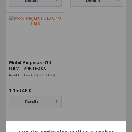
Details
Details
Mobil Pegasus 610
Ultra - 208 l Fass
Inhalt
208 Liter
(5,56 € * / 1 Liter)
1.156,48 €
Details