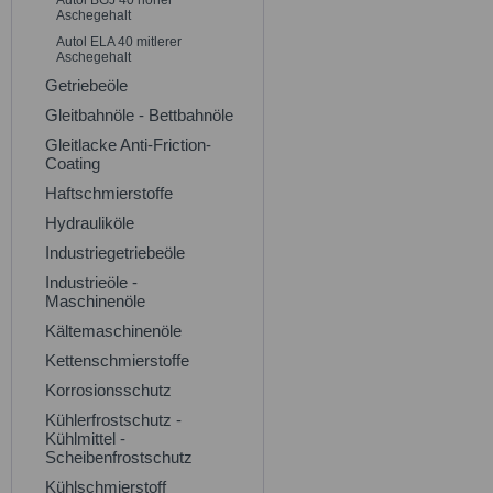
Autol BGJ 40 hoher
Aschegehalt
Autol ELA 40 mitlerer
Aschegehalt
Getriebeöle
Gleitbahnöle - Bettbahnöle
Gleitlacke Anti-Friction-
Coating
Haftschmierstoffe
Hydrauliköle
Industriegetriebeöle
Industrieöle -
Maschinenöle
Kältemaschinenöle
Kettenschmierstoffe
Korrosionsschutz
Kühlerfrostschutz -
Kühlmittel -
Scheibenfrostschutz
Kühlschmierstoff