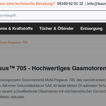
hen eine technische Beratung?
09349 92 91 32
|
info@baum
mie & Kraftstoffe
Tücher & Ölbinder
Entsorgung
Mobil Pegasus 705
sus™ 705 - Hochwertiges Gasmotorenö
istungsstarke Gasmotorenöl Mobil Pegasus 705, das speziell entwic
n. Mit einer Viskositätsklasse SAE 40 bietet dieses Öl optimalen Sch
r neuere schnelllaufende Ottomotoren mit stöchiometrischer Gemisch
ffektiv reduziert.