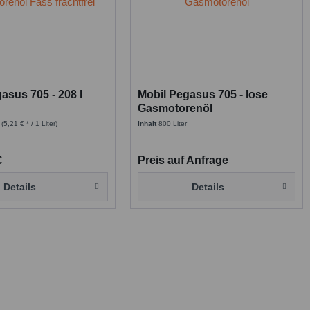
asus 705 - 208 l
Mobil Pegasus 705 - lose
Gasmotorenöl
r
(5,21 € * / 1 Liter)
Inhalt
800 Liter
€
Preis auf Anfrage
Details
Details