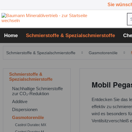
Sie wünsc
Home
Schmierstoffe & Spezialschmierstoffe
Che
Schmierstoffe & Spezialschmierstoffe
Gasmotorenöle
Schmierstoffe &
Spezialschmierstoffe
Mobil Pega
Nachhaltige Schmierstoffe
zur CO₂-Reduktion
Entdecken Sie das le
Additive
effektiv zu schmiere
Dispersionen
wird es besonders fü
Gasmotorenöle
Ventilsitzverschleiß e
Castrol Duratec MX