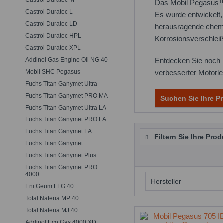
Castrol Duratec M
Das Mobil Pegasus™ 7
Castrol Duratec L
Es wurde entwickelt
Castrol Duratec LD
herausragende chemis
Castrol Duratec HPL
Korrosionsverschleiß
Castrol Duratec XPL
Addinol Gas Engine Oil NG 40
Entdecken Sie noch 
Mobil SHC Pegasus
verbesserter Motorle
Fuchs Titan Ganymet Ultra
Fuchs Titan Ganymet PRO MA
Suchen Sie Ihre Pr
Fuchs Titan Ganymet Ultra LA
Fuchs Titan Ganymet PRO LA
Fuchs Titan Ganymet LA
Filtern Sie Ihre Prod
Fuchs Titan Ganymet
Fuchs Titan Ganymet Plus
Fuchs Titan Ganymet PRO
4000
Hersteller
Eni Geum LFG 40
Total Nateria MP 40
MOBIL
Total Nateria MJ 40
Addinol Eco Gas 4000 XD