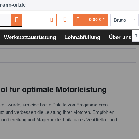
ann-oil.de
0,00 € *

Werkstattausrüstung
Lohnabfüllung
Über uns
l für optimale Motorleistung
kelt wurde, um eine breite Palette von Erdgasmotoren
utz und verbessert die Leistung Ihrer Motoren. Empfohlen
aufbereitung und Magermixtechnik, da es Ventilteller- und