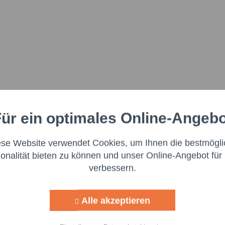
ür ein optimales Online-Angeb
Aktiv
nale
ese Website verwendet Cookies, um Ihnen die bestmögli
Aktiv
ng
ionalität bieten zu können und unser Online-Angebot für 
verbessern.
Aktiv
g
Alle akzeptieren
Aktiv
lisierung