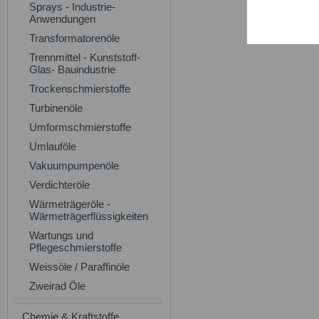
Sprays - Industrie-
Service
Anwendungen
Transformatorenöle
Trennmittel - Kunststoff-
Glas- Bauindustrie
Trockenschmierstoffe
Turbinenöle
Umformschmierstoffe
Umlauföle
Vakuumpumpenöle
Verdichteröle
Wärmeträgeröle -
Wärmeträgerflüssigkeiten
Wartungs und
Pflegeschmierstoffe
Weissöle / Paraffinöle
Zweirad Öle
Chemie & Kraftstoffe