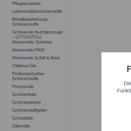
Pflegeprodukte
Lebensmittelschmierstoffe
Metallbearbeitungs-
Schmierstoffe
Schmieröle Nutzfahrzeuge
– UTTO/STOU,
Motorenöle, Getriebe
Motorenöle PKW
Motorenöle Schiff & Boot
Oldtimer Öle
F
Funktio
Perfluorpolyether
Schmierstoffe
Di
Marketi
Prozessöle
Funkt
Schmierfette
Schmierpasten
Trackin
Schmierstoffgeber
Schneidöle
Persona
Silikonöle