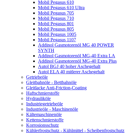
Mobil Pegasus 610
Mobil Pegasus 610 Ultra
Mobil Pegasus 705
Mobil Pegasus 710
Mobil Pegasus 801
Mobil Pegasus 805
Mobil Pegasus 1005
Mobil Pegasus 1107
Addinol Gasmotorenöl MG 40 POWER
SYNTH
Addinol Gasmotorenöl MG-40 Extra LA
Addinol Gasmotorenöl MG-40 Extra Plus
Autol BGJ 40 hoher Aschegehalt
Autol ELA 40 mitlerer Aschegehalt
Getriebeöle
Gleitbahnöle - Bettbahnöle
Gleitlacke Anti-Friction-Coating
Haftschmierstoffe
Hydrauliköle
Industriegetriebeöle
Industrieöle - Maschinenöle
Kältemaschinenöle
Kettenschmierstoffe
Korrosionsschutz
Kühlerfrostschutz - Kühlmittel - Scheibenfrostschutz