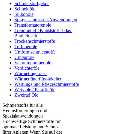
Schmierstoffgeber
Schneidöle
Silikonöle
Sprays - Industrie-Anwendungen
Transformatorenöle
Trennmittel - Kunststoff- Glas-
Bauindustrie
Trockenschmierstoffe
Turbinenöle
Umformschmierstoffe
Umlauföle
Vakuumpumpenöle
Verdichteröle
Wärmeträgeröle -
Wärmeträgerflüssigkeiten
Wartungs und Pflegeschmierstoffe
Weissöle / Paraffinöle
Zweirad Öle
Schmierstoffe für alle
Herausforderungen und
Spezialanwendungen
Hochwertige Schmierstoffe für
optimale Leistung und Schutz
Ihrer Anlagen Wenn Sie auf der