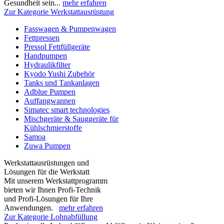
Gesundheit sein...
mehr erfahren
Zur Kategorie Werkstattausrüstung
Fasswagen & Pumpenwagen
Fettpressen
Pressol Fettfüllgeräte
Handpumpen
Hydraulikfilter
Kyodo Yushi Zubehör
Tanks und Tankanlagen
Adblue Pumpen
Auffangwannen
Simatec smart technologies
Mischgeräte & Sauggeräte für
Kühlschmierstoffe
Samoa
Zuwa Pumpen
Werkstattausrüstungen und
Lösungen für die Werkstatt
Mit unserem Werkstattprogramm
bieten wir Ihnen Profi-Technik
und Profi-Lösungen für Ihre
Anwendungen.
mehr erfahren
Zur Kategorie Lohnabfüllung