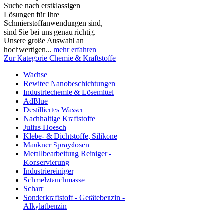
Suche nach erstklassigen
Lösungen für Ihre
Schmierstoffanwendungen sind,
sind Sie bei uns genau richtig.
Unsere große Auswahl an
hochwertigen...
mehr erfahren
Zur Kategorie Chemie & Kraftstoffe
Wachse
Rewitec Nanobeschichtungen
Industriechemie & Lösemittel
AdBlue
Destilliertes Wasser
Nachhaltige Kraftstoffe
Julius Hoesch
Klebe- & Dichtstoffe, Silikone
Maukner Spraydosen
Metallbearbeitung Reiniger -
Konservierung
Industriereiniger
Schmelztauchmasse
Scharr
Sonderkraftstoff - Gerätebenzin -
Alkylatbenzin