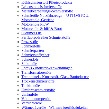
Kühlschmierstoff Pflegeprodukte
Lebensmittelschmierstoffe
Metallbearbeitungs-Schmierstoffe
Schmieröle Nutzfahrzeuge – UTTO/STOU,
Motorenöle, Getriebe
Motorenöle PKW
Motorenöle Schiff & Boot
Oldtimer Öle
Perfluorpolyether Schmierstoffe
Prozessöle
Schmierfette
Schmierpasten
Schmierstoffgeber
Schneidöle
Silikonöle
Sprays - Industrie-Anwendungen
Transformatorenöle
Trennmittel - Kunststoff- Glas- Bauindustrie
Trockenschmierstoffe
Turbinenöle
Umformschmierstoffe
Umlauföle
Vakuumpumpenöle
Verdichteröle
Wärmeträgeröle - Wärmeträgerflüssigkeiten