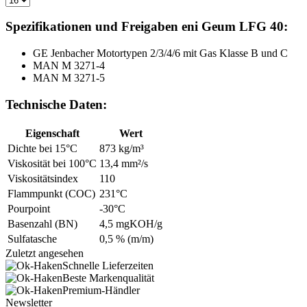
Spezifikationen und Freigaben eni Geum LFG 40:
GE Jenbacher Motortypen 2/3/4/6 mit Gas Klasse B und C
MAN M 3271-4
MAN M 3271-5
Technische Daten:
Eigenschaft
Wert
Dichte bei 15°C
873 kg/m³
Viskosität bei 100°C
13,4 mm²/s
Viskositätsindex
110
Flammpunkt (COC)
231°C
Pourpoint
-30°C
Basenzahl (BN)
4,5 mgKOH/g
Sulfatasche
0,5 % (m/m)
Zuletzt angesehen
Schnelle Lieferzeiten
Beste Markenqualität
Premium-Händler
Newsletter