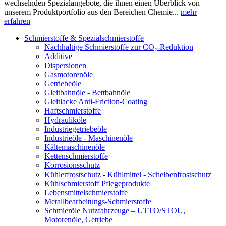
wechselnden Spezialangebote, die ihnen einen Überblick von
unserem Produktportfolio aus den Bereichen Chemie...
mehr
erfahren
Schmierstoffe & Spezialschmierstoffe
Nachhaltige Schmierstoffe zur CO₂-Reduktion
Additive
Dispersionen
Gasmotorenöle
Getriebeöle
Gleitbahnöle - Bettbahnöle
Gleitlacke Anti-Friction-Coating
Haftschmierstoffe
Hydrauliköle
Industriegetriebeöle
Industrieöle - Maschinenöle
Kältemaschinenöle
Kettenschmierstoffe
Korrosionsschutz
Kühlerfrostschutz - Kühlmittel - Scheibenfrostschutz
Kühlschmierstoff Pflegeprodukte
Lebensmittelschmierstoffe
Metallbearbeitungs-Schmierstoffe
Schmieröle Nutzfahrzeuge – UTTO/STOU,
Motorenöle, Getriebe