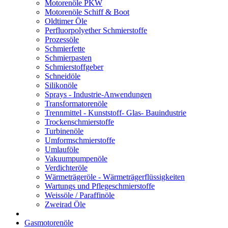
Motorenöle PKW
Motorenöle Schiff & Boot
Oldtimer Öle
Perfluorpolyether Schmierstoffe
Prozessöle
Schmierfette
Schmierpasten
Schmierstoffgeber
Schneidöle
Silikonöle
Sprays - Industrie-Anwendungen
Transformatorenöle
Trennmittel - Kunststoff- Glas- Bauindustrie
Trockenschmierstoffe
Turbinenöle
Umformschmierstoffe
Umlauföle
Vakuumpumpenöle
Verdichteröle
Wärmeträgeröle - Wärmeträgerflüssigkeiten
Wartungs und Pflegeschmierstoffe
Weissöle / Paraffinöle
Zweirad Öle
Gasmotorenöle