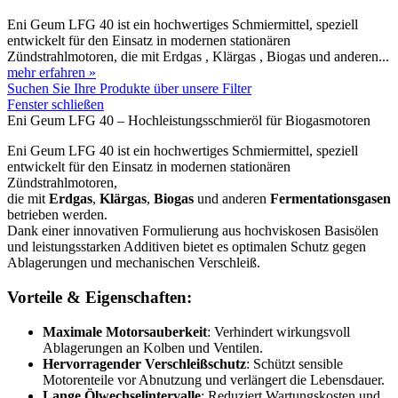
Eni Geum LFG 40 ist ein hochwertiges Schmiermittel, speziell
entwickelt für den Einsatz in modernen stationären
Zündstrahlmotoren, die mit Erdgas , Klärgas , Biogas und anderen...
mehr erfahren »
Suchen Sie Ihre Produkte über unsere Filter
Fenster schließen
Eni Geum LFG 40 – Hochleistungsschmieröl für Biogasmotoren
Eni Geum LFG 40 ist ein hochwertiges Schmiermittel, speziell
entwickelt für den Einsatz in modernen stationären
Zündstrahlmotoren,
die mit
Erdgas
,
Klärgas
,
Biogas
und anderen
Fermentationsgasen
betrieben werden.
Dank einer innovativen Formulierung aus hochviskosen Basisölen
und leistungsstarken Additiven bietet es optimalen Schutz gegen
Ablagerungen und mechanischen Verschleiß.
Vorteile & Eigenschaften:
Maximale Motorsauberkeit
: Verhindert wirkungsvoll
Ablagerungen an Kolben und Ventilen.
Hervorragender Verschleißschutz
: Schützt sensible
Motorenteile vor Abnutzung und verlängert die Lebensdauer.
Lange Ölwechselintervalle
: Reduziert Wartungskosten und