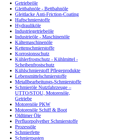
Getriebeöle
Gleitbahnöle - Bettbahnöle
Gleitlacke Anti-Friction-Coating
Haftschmierstoffe
Hydrauliköle
Industriegetriebeöle
Industrieöle - Maschinenöle
Kältemaschinenöle
Kettenschmierstoffe
Korrosionsschutz
Kühlerfrostschutz - Kühlmittel -
Scheibenfrostschutz
Kühlschmierstoff Pflegeprodukte
Lebensmittelschmierstoffe
Metallbearbeitungs-Schmierstoffe
Schmieröle Nutzfahrzeuge –
UTTO/STOU, Motorenöle,
Getriebe
Motorenöle PKW
Motorenöle Schiff & Boot
Oldtimer Öle
Perfluorpolyether Schmierstoffe
Prozessöle
Schmierfette
Schmierpasten