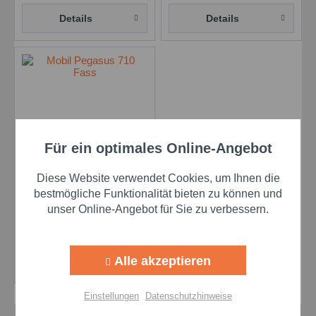
Details
Details
Für ein optimales Online-Angebot
Aktiv
Funktionale
Mobil Pegasus 710 -
Diese Website verwendet Cookies, um Ihnen die
208 l Fass
Aktiv
Marketing
bestmögliche Funktionalität bieten zu können und
Inhalt
208 Liter
(5,46 € * / 1 Liter)
unser Online-Angebot für Sie zu verbessern.
1.135,68 €
Aktiv
Tracking
Alle akzeptieren
Details
Aktiv
Personalisierung
Einstellungen
Datenschutzhinweise