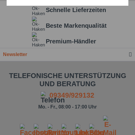
Aktiv
Service
Schnelle Lieferzeiten
Einstellungen speichern
Beste Markenqualität
Premium-Händler
Newsletter
TELEFONISCHE UNTERSTÜTZUNG
UND BERATUNG
09349/929132
Mo. - Fr., 08:00 - 17:00 Uhr