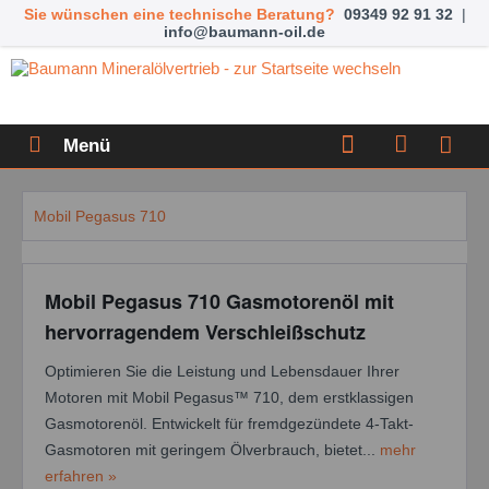
Sie wünschen eine technische Beratung?
09349 92 91 32
|
info@baumann-oil.de
Menü
Mobil Pegasus 710
Mobil Pegasus 710 Gasmotorenöl mit
hervorragendem Verschleißschutz
Optimieren Sie die Leistung und Lebensdauer Ihrer
Motoren mit Mobil Pegasus™ 710, dem erstklassigen
Gasmotorenöl. Entwickelt für fremdgezündete 4-Takt-
Gasmotoren mit geringem Ölverbrauch, bietet...
mehr
erfahren »