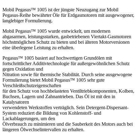
Mobil Pegasus™ 1005 ist der jüngste Neuzugang zur Mobil
Pegasus-Reihe bewährter Öle für Erdgasmotoren mit ausgewogener,
langlebiger Formulierung.
Mobil Pegasus™ 1005 wurde entwickelt, um modernen
abgasarmen, leistungsstarken, gasbetriebenen Viertakt-Gasmotoren
höchstmöglichen Schutz zu bieten und bei älteren Motorversionen
eine überlegene Leistung zu erhalten.
Pegasus™ 1005 basiert auf hochwertigen Grundölen mit
fortschrittlicher Additivtechnologie für außergewöhnlichen Schutz
gegen Oxidation und
Nitration sowie für thermische Stabilität. Durch seine ausgewogene
Formulierung bietet Mobil Pegasus™ 1005 sehr gute
Verschleißschutzeigenschaften
für den Schutz von hochbelasteten Ventiltriebkomponenten, Kolben,
Buchsen, Lagern und Zahnantrieben. Das Öl ist mit den in
Katalysatoren
verwendeten Werkstoffen verträglich. Sein Detergent-Dispersant-
System reduziert die Bildung von Kohlenstoff- und
Lackablagerungen, um den
Ölverbrauch zu minimieren und die Sauberkeit des Motors auch bei
längeren Ölwechselintervallen zu erhalten.