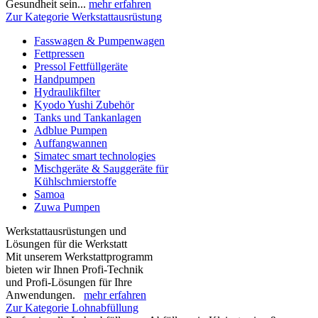
Gesundheit sein...
mehr erfahren
Zur Kategorie Werkstattausrüstung
Fasswagen & Pumpenwagen
Fettpressen
Pressol Fettfüllgeräte
Handpumpen
Hydraulikfilter
Kyodo Yushi Zubehör
Tanks und Tankanlagen
Adblue Pumpen
Auffangwannen
Simatec smart technologies
Mischgeräte & Sauggeräte für
Kühlschmierstoffe
Samoa
Zuwa Pumpen
Werkstattausrüstungen und
Lösungen für die Werkstatt
Mit unserem Werkstattprogramm
bieten wir Ihnen Profi-Technik
und Profi-Lösungen für Ihre
Anwendungen.
mehr erfahren
Zur Kategorie Lohnabfüllung