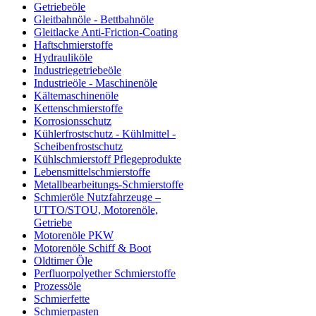
Getriebeöle
Gleitbahnöle - Bettbahnöle
Gleitlacke Anti-Friction-Coating
Haftschmierstoffe
Hydrauliköle
Industriegetriebeöle
Industrieöle - Maschinenöle
Kältemaschinenöle
Kettenschmierstoffe
Korrosionsschutz
Kühlerfrostschutz - Kühlmittel -
Scheibenfrostschutz
Kühlschmierstoff Pflegeprodukte
Lebensmittelschmierstoffe
Metallbearbeitungs-Schmierstoffe
Schmieröle Nutzfahrzeuge –
UTTO/STOU, Motorenöle,
Getriebe
Motorenöle PKW
Motorenöle Schiff & Boot
Oldtimer Öle
Perfluorpolyether Schmierstoffe
Prozessöle
Schmierfette
Schmierpasten