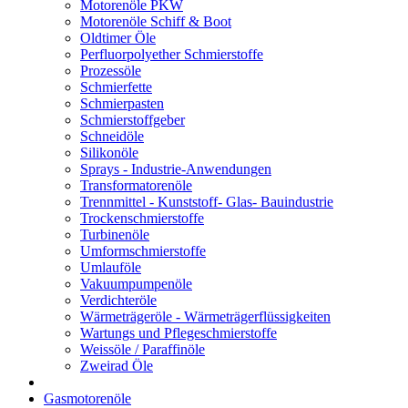
Motorenöle PKW
Motorenöle Schiff & Boot
Oldtimer Öle
Perfluorpolyether Schmierstoffe
Prozessöle
Schmierfette
Schmierpasten
Schmierstoffgeber
Schneidöle
Silikonöle
Sprays - Industrie-Anwendungen
Transformatorenöle
Trennmittel - Kunststoff- Glas- Bauindustrie
Trockenschmierstoffe
Turbinenöle
Umformschmierstoffe
Umlauföle
Vakuumpumpenöle
Verdichteröle
Wärmeträgeröle - Wärmeträgerflüssigkeiten
Wartungs und Pflegeschmierstoffe
Weissöle / Paraffinöle
Zweirad Öle
Gasmotorenöle