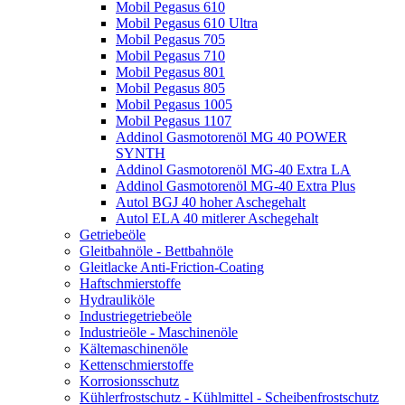
Mobil Pegasus 610
Mobil Pegasus 610 Ultra
Mobil Pegasus 705
Mobil Pegasus 710
Mobil Pegasus 801
Mobil Pegasus 805
Mobil Pegasus 1005
Mobil Pegasus 1107
Addinol Gasmotorenöl MG 40 POWER
SYNTH
Addinol Gasmotorenöl MG-40 Extra LA
Addinol Gasmotorenöl MG-40 Extra Plus
Autol BGJ 40 hoher Aschegehalt
Autol ELA 40 mitlerer Aschegehalt
Getriebeöle
Gleitbahnöle - Bettbahnöle
Gleitlacke Anti-Friction-Coating
Haftschmierstoffe
Hydrauliköle
Industriegetriebeöle
Industrieöle - Maschinenöle
Kältemaschinenöle
Kettenschmierstoffe
Korrosionsschutz
Kühlerfrostschutz - Kühlmittel - Scheibenfrostschutz