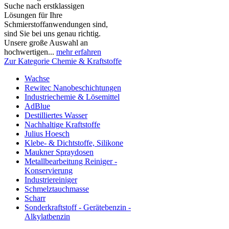
Suche nach erstklassigen
Lösungen für Ihre
Schmierstoffanwendungen sind,
sind Sie bei uns genau richtig.
Unsere große Auswahl an
hochwertigen...
mehr erfahren
Zur Kategorie Chemie & Kraftstoffe
Wachse
Rewitec Nanobeschichtungen
Industriechemie & Lösemittel
AdBlue
Destilliertes Wasser
Nachhaltige Kraftstoffe
Julius Hoesch
Klebe- & Dichtstoffe, Silikone
Maukner Spraydosen
Metallbearbeitung Reiniger -
Konservierung
Industriereiniger
Schmelztauchmasse
Scharr
Sonderkraftstoff - Gerätebenzin -
Alkylatbenzin