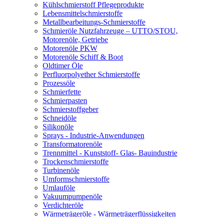
Kühlschmierstoff Pflegeprodukte
Lebensmittelschmierstoffe
Metallbearbeitungs-Schmierstoffe
Schmieröle Nutzfahrzeuge – UTTO/STOU,
Motorenöle, Getriebe
Motorenöle PKW
Motorenöle Schiff & Boot
Oldtimer Öle
Perfluorpolyether Schmierstoffe
Prozessöle
Schmierfette
Schmierpasten
Schmierstoffgeber
Schneidöle
Silikonöle
Sprays - Industrie-Anwendungen
Transformatorenöle
Trennmittel - Kunststoff- Glas- Bauindustrie
Trockenschmierstoffe
Turbinenöle
Umformschmierstoffe
Umlauföle
Vakuumpumpenöle
Verdichteröle
Wärmeträgeröle - Wärmeträgerflüssigkeiten