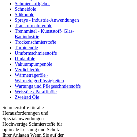
Schmierstoffgeber
Schneidöle
Silikonöle
Sprays - Industrie-Anwendungen
Transformatorenöle
Trennmittel - Kunststoff- Glas-
Bauindustrie
Trockenschmierstoffe
Turbinenöle
Umformschmierstoffe
Umlauföle
Vakuumpumpenöle
Verdichteröle
Wärmeträgeröle -
Wärmeträgerflüssigkeiten
Wartungs und Pflegeschmierstoffe
Weissöle / Paraffinöle
Zweirad Öle
Schmierstoffe für alle
Herausforderungen und
Spezialanwendungen
Hochwertige Schmierstoffe für
optimale Leistung und Schutz
Ihrer Anlagen Wenn Sie auf der