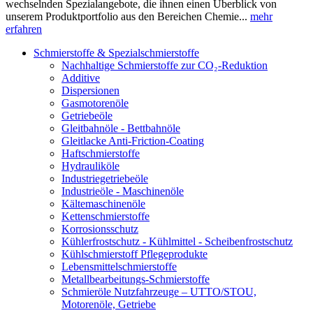
wechselnden Spezialangebote, die ihnen einen Überblick von
unserem Produktportfolio aus den Bereichen Chemie...
mehr
erfahren
Schmierstoffe & Spezialschmierstoffe
Nachhaltige Schmierstoffe zur CO₂-Reduktion
Additive
Dispersionen
Gasmotorenöle
Getriebeöle
Gleitbahnöle - Bettbahnöle
Gleitlacke Anti-Friction-Coating
Haftschmierstoffe
Hydrauliköle
Industriegetriebeöle
Industrieöle - Maschinenöle
Kältemaschinenöle
Kettenschmierstoffe
Korrosionsschutz
Kühlerfrostschutz - Kühlmittel - Scheibenfrostschutz
Kühlschmierstoff Pflegeprodukte
Lebensmittelschmierstoffe
Metallbearbeitungs-Schmierstoffe
Schmieröle Nutzfahrzeuge – UTTO/STOU,
Motorenöle, Getriebe