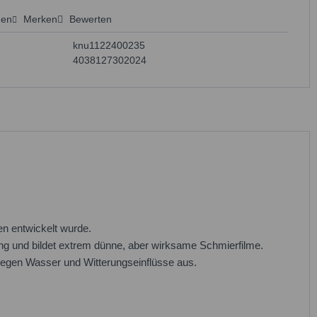
hen
Merken
Bewerten
 anfragen
knu1122400235
4038127302024
en entwickelt wurde.
ung und bildet extrem dünne, aber wirksame Schmierfilme.
 gegen Wasser und Witterungseinflüsse aus.