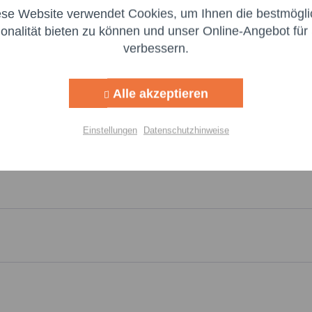
Felder mi
itzustellen. Dieser ist für die Einhaltung der EU-Vorschriften zu uns
ese Website verwendet Cookies, um Ihnen die bestmögli
Aktiv
ng
Nachr
ionalität bieten zu können und unser Online-Angebot für 
:
verbessern.
Aktiv
g
Alle akzeptieren
Aktiv
lisierung
Einstellungen
Datenschutzhinweise
Aktiv
Einstellungen speichern