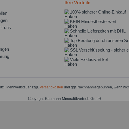
Ihre Vorteile
100% sicherer Online-Einkauf
llen
ngen
KEIN Mindestbestellwert
er uns
Schnelle Lieferzeiten mit DHL
Top Beratung durch unseren Se
ungen
SSL Verschlüsselung - sicher e
ärung
Viele Exklusivartikel
setzl. Mehrwertsteuer zzgl.
Versandkosten
und ggf. Nachnahmegebühren, wenn nich
Copyright Baumann Mineralölvertrieb GmbH