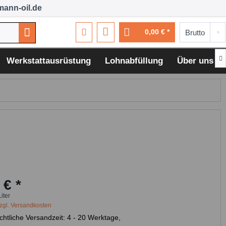
ann-oil.de
0,00 € *

Werkstattausrüstung
Lohnabfüllung
Über uns
 € *
Liter
zgl. Versandkosten
chtliche Versandzeit: 4 - 20 Werktage,