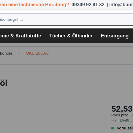
hen eine technische Beratung?
09349 92 91 32
|
info@baum
mie & Kraftstoffe
Tücher & Ölbinder
Entsorgung
ikonöle
OKS 1050/0
öl
52,53
Preis pro:
1 
*inkl. MwSt.
z
Voraussi