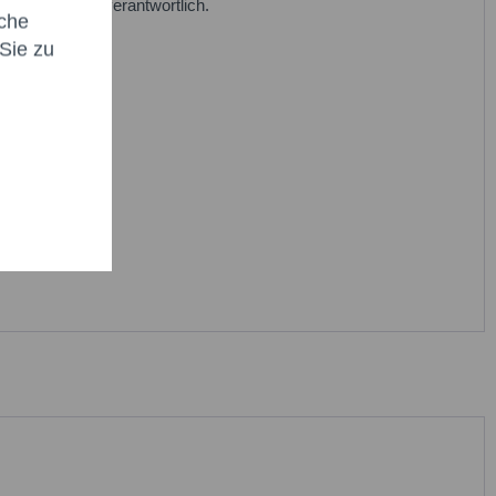
t * sind Pflichtfelder.
eren Produkten verantwortlich.
che
icht senden
Sie zu