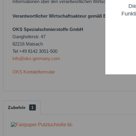
Informationen über den verantwortlichen Wirtschaftsakteur bere
Di
Marketi
Funkt
Verantwortlicher Wirtschaftsakteur gemäß EU-Verordnung
Trackin
OKS Spezialschmierstoffe GmbH
Ganghoferstr. 47
82216 Maisach
Persona
Tel +49 8142 3051-500
info@oks-germany.com
Service
OKS Kontaktformular
Zubehör
1