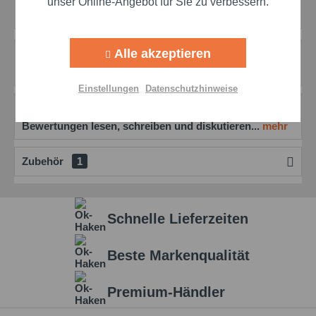
unser Online-Angebot für Sie zu verbessern.
Artikel-Nr.:
ober8011-04
Aktiv
Tracking
Alle akzeptieren
Beschreibung
Aktiv
Personalisierung
mehr
Einstellungen
Datenschutzhinweise
Bewertungen
0
Aktiv
Service
Bewertungen lesen, schreiben und diskutieren...
mehr
Einstellungen speichern
Zubehör
1
Schnelle Lieferzeiten
Beste Markenqualität
Premium-Händler