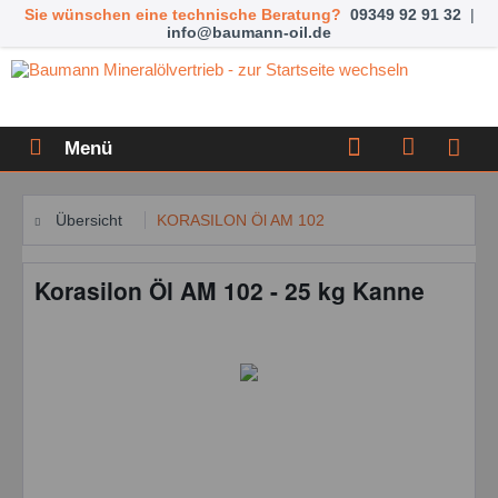
Sie wünschen eine technische Beratung?
09349 92 91 32
|
info@baumann-oil.de
Menü
Übersicht
KORASILON Öl AM 102
Korasilon Öl AM 102 - 25 kg Kanne