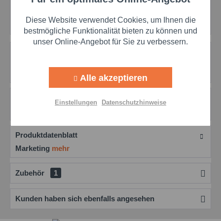
Funktionale
Artikel-Nr.:
ober1090-46
Diese Website verwendet Cookies, um Ihnen die
Herstellernr.:
1090-46
Aktiv
Marketing
bestmögliche Funktionalität bieten zu können und
unser Online-Angebot für Sie zu verbessern.
Beschreibung
Aktiv
Tracking
Korasilon M 350 Silikonöl: Anwendung als effektiver
Entschäumer In nichtwässrigen Systemen und...
mehr
Alle akzeptieren
Aktiv
Personalisierung
Bewertungen
0
Einstellungen
Datenschutzhinweise
Bewertungen lesen, schreiben und diskutieren...
mehr
Aktiv
Service
Produktdatenblatt
Marketing
mehr
Einstellungen speichern
Zubehör
1
Kunden haben sich ebenfalls angesehen