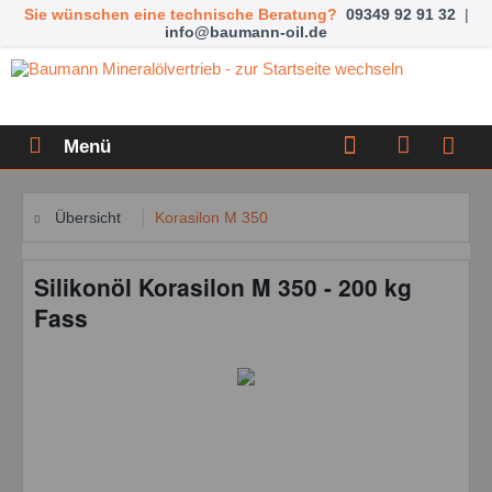
Sie wünschen eine technische Beratung?
09349 92 91 32
|
info@baumann-oil.de
Menü
Übersicht
Korasilon M 350
Silikonöl Korasilon M 350 - 200 kg
Fass