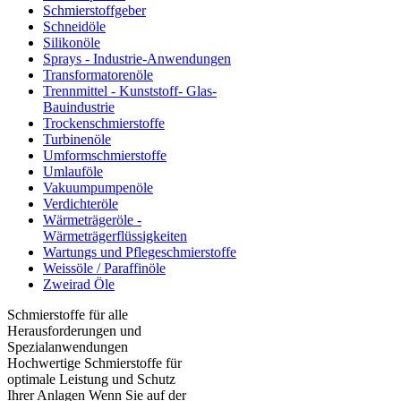
Schmierstoffgeber
Schneidöle
Silikonöle
Sprays - Industrie-Anwendungen
Transformatorenöle
Trennmittel - Kunststoff- Glas-
Bauindustrie
Trockenschmierstoffe
Turbinenöle
Umformschmierstoffe
Umlauföle
Vakuumpumpenöle
Verdichteröle
Wärmeträgeröle -
Wärmeträgerflüssigkeiten
Wartungs und Pflegeschmierstoffe
Weissöle / Paraffinöle
Zweirad Öle
Schmierstoffe für alle
Herausforderungen und
Spezialanwendungen
Hochwertige Schmierstoffe für
optimale Leistung und Schutz
Ihrer Anlagen Wenn Sie auf der