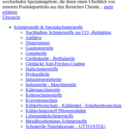
wechselnden Spezialangebote, die ihnen einen Überblick von
unserem Produktportfolio aus den Bereichen Chemie...
mehr
erfahren
Übersicht
Schmierstoffe & Spezialschmierstoffe
Nachhaltige Schmierstoffe zur CO₂-Reduktion
Additive
Dispersionen
Gasmotorenöle
Getriebeöle
Gleitbahnöle - Bettbahnöle
Gleitlacke Anti-Friction-Coating
Haftschmierstoffe
Hydrauliköle
Industriegetriebeöle
Industrieöle - Maschinenöle
Kältemaschinenöle
Kettenschmierstoffe
Korrosionsschutz
Kühlerfrostschutz - Kühlmittel - Scheibenfrostschutz
Kühlschmierstoff Pflegeprodukte
Lebensmittelschmierstoffe
Metallbearbeitungs-Schmierstoffe
Schmieröle Nutzfahrzeuge – UTTO/STOU,