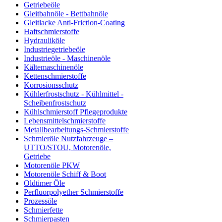
Getriebeöle
Gleitbahnöle - Bettbahnöle
Gleitlacke Anti-Friction-Coating
Haftschmierstoffe
Hydrauliköle
Industriegetriebeöle
Industrieöle - Maschinenöle
Kältemaschinenöle
Kettenschmierstoffe
Korrosionsschutz
Kühlerfrostschutz - Kühlmittel -
Scheibenfrostschutz
Kühlschmierstoff Pflegeprodukte
Lebensmittelschmierstoffe
Metallbearbeitungs-Schmierstoffe
Schmieröle Nutzfahrzeuge –
UTTO/STOU, Motorenöle,
Getriebe
Motorenöle PKW
Motorenöle Schiff & Boot
Oldtimer Öle
Perfluorpolyether Schmierstoffe
Prozessöle
Schmierfette
Schmierpasten