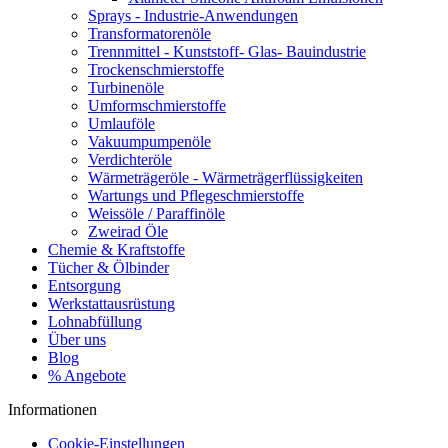
Sprays - Industrie-Anwendungen
Transformatorenöle
Trennmittel - Kunststoff- Glas- Bauindustrie
Trockenschmierstoffe
Turbinenöle
Umformschmierstoffe
Umlauföle
Vakuumpumpenöle
Verdichteröle
Wärmeträgeröle - Wärmeträgerflüssigkeiten
Wartungs und Pflegeschmierstoffe
Weissöle / Paraffinöle
Zweirad Öle
Chemie & Kraftstoffe
Tücher & Ölbinder
Entsorgung
Werkstattausrüstung
Lohnabfüllung
Über uns
Blog
% Angebote
Informationen
Cookie-Einstellungen