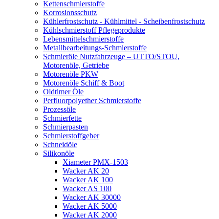
Kettenschmierstoffe
Korrosionsschutz
Kühlerfrostschutz - Kühlmittel - Scheibenfrostschutz
Kühlschmierstoff Pflegeprodukte
Lebensmittelschmierstoffe
Metallbearbeitungs-Schmierstoffe
Schmieröle Nutzfahrzeuge – UTTO/STOU,
Motorenöle, Getriebe
Motorenöle PKW
Motorenöle Schiff & Boot
Oldtimer Öle
Perfluorpolyether Schmierstoffe
Prozessöle
Schmierfette
Schmierpasten
Schmierstoffgeber
Schneidöle
Silikonöle
Xiameter PMX-1503
Wacker AK 20
Wacker AK 100
Wacker AS 100
Wacker AK 30000
Wacker AK 5000
Wacker AK 2000