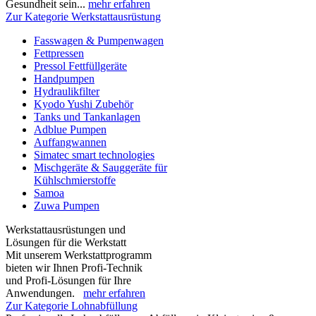
Gesundheit sein...
mehr erfahren
Zur Kategorie Werkstattausrüstung
Fasswagen & Pumpenwagen
Fettpressen
Pressol Fettfüllgeräte
Handpumpen
Hydraulikfilter
Kyodo Yushi Zubehör
Tanks und Tankanlagen
Adblue Pumpen
Auffangwannen
Simatec smart technologies
Mischgeräte & Sauggeräte für
Kühlschmierstoffe
Samoa
Zuwa Pumpen
Werkstattausrüstungen und
Lösungen für die Werkstatt
Mit unserem Werkstattprogramm
bieten wir Ihnen Profi-Technik
und Profi-Lösungen für Ihre
Anwendungen.
mehr erfahren
Zur Kategorie Lohnabfüllung