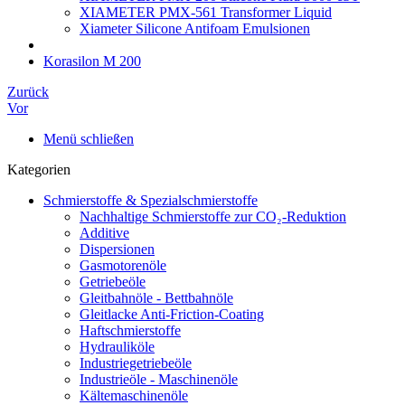
XIAMETER PMX-561 Transformer Liquid
Xiameter Silicone Antifoam Emulsionen
Korasilon M 200
Zurück
Vor
Menü schließen
Kategorien
Schmierstoffe & Spezialschmierstoffe
Nachhaltige Schmierstoffe zur CO₂-Reduktion
Additive
Dispersionen
Gasmotorenöle
Getriebeöle
Gleitbahnöle - Bettbahnöle
Gleitlacke Anti-Friction-Coating
Haftschmierstoffe
Hydrauliköle
Industriegetriebeöle
Industrieöle - Maschinenöle
Kältemaschinenöle