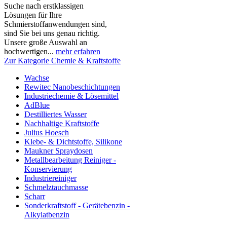
Suche nach erstklassigen
Lösungen für Ihre
Schmierstoffanwendungen sind,
sind Sie bei uns genau richtig.
Unsere große Auswahl an
hochwertigen...
mehr erfahren
Zur Kategorie Chemie & Kraftstoffe
Wachse
Rewitec Nanobeschichtungen
Industriechemie & Lösemittel
AdBlue
Destilliertes Wasser
Nachhaltige Kraftstoffe
Julius Hoesch
Klebe- & Dichtstoffe, Silikone
Maukner Spraydosen
Metallbearbeitung Reiniger -
Konservierung
Industriereiniger
Schmelztauchmasse
Scharr
Sonderkraftstoff - Gerätebenzin -
Alkylatbenzin