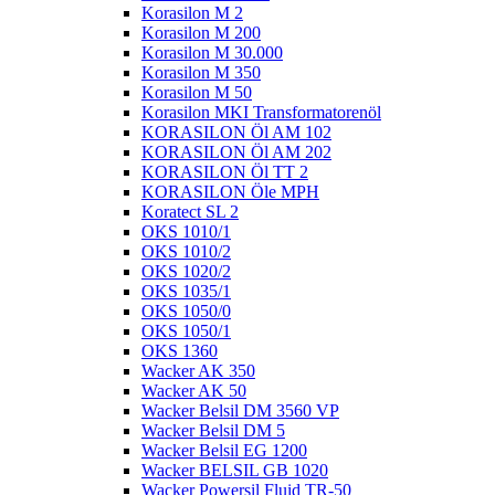
Korasilon M 2
Korasilon M 200
Korasilon M 30.000
Korasilon M 350
Korasilon M 50
Korasilon MKI Transformatorenöl
KORASILON Öl AM 102
KORASILON Öl AM 202
KORASILON Öl TT 2
KORASILON Öle MPH
Koratect SL 2
OKS 1010/1
OKS 1010/2
OKS 1020/2
OKS 1035/1
OKS 1050/0
OKS 1050/1
OKS 1360
Wacker AK 350
Wacker AK 50
Wacker Belsil DM 3560 VP
Wacker Belsil DM 5
Wacker Belsil EG 1200
Wacker BELSIL GB 1020
Wacker Powersil Fluid TR-50