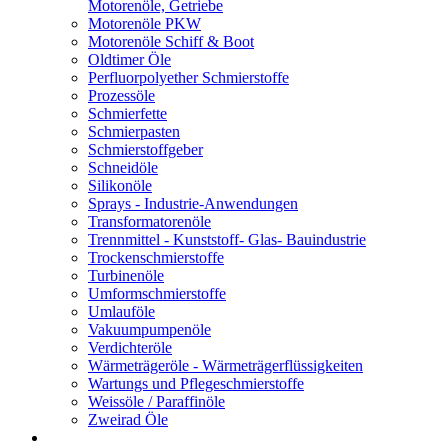
Motorenöle, Getriebe
Motorenöle PKW
Motorenöle Schiff & Boot
Oldtimer Öle
Perfluorpolyether Schmierstoffe
Prozessöle
Schmierfette
Schmierpasten
Schmierstoffgeber
Schneidöle
Silikonöle
Sprays - Industrie-Anwendungen
Transformatorenöle
Trennmittel - Kunststoff- Glas- Bauindustrie
Trockenschmierstoffe
Turbinenöle
Umformschmierstoffe
Umlauföle
Vakuumpumpenöle
Verdichteröle
Wärmeträgeröle - Wärmeträgerflüssigkeiten
Wartungs und Pflegeschmierstoffe
Weissöle / Paraffinöle
Zweirad Öle