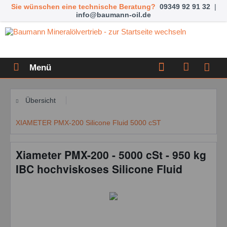
Sie wünschen eine technische Beratung?
09349 92 91 32
|
info@baumann-oil.de
Menü
Übersicht
XIAMETER PMX-200 Silicone Fluid 5000 cST
Xiameter PMX-200 - 5000 cSt - 950 kg
IBC hochviskoses Silicone Fluid