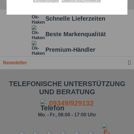
Einstellungen
Datenschutzhinweise
Aktiv
Service
Schnelle Lieferzeiten
Einstellungen speichern
Beste Markenqualität
Premium-Händler
Newsletter
TELEFONISCHE UNTERSTÜTZUNG
UND BERATUNG
09349/929132
Mo. - Fr., 08:00 - 17:00 Uhr