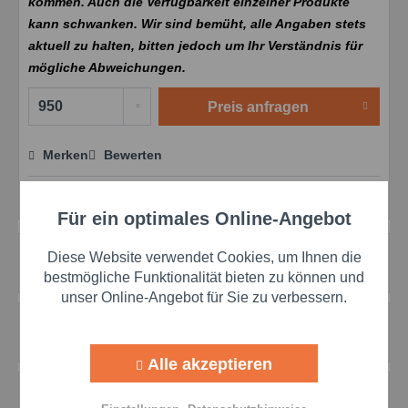
kommen. Auch die Verfügbarkeit einzelner Produkte
kann schwanken. Wir sind bemüht, alle Angaben stets
aktuell zu halten, bitten jedoch um Ihr Verständnis für
mögliche Abweichungen.
Preis anfragen
Merken
Bewerten
Preis anfragen
Artikel-Nr.:
DDC900680
Für ein optimales Online-Angebot
Aktiv
Funktionale
Beschreibung
Diese Website verwendet Cookies, um Ihnen die
Aktiv
mehr
Marketing
bestmögliche Funktionalität bieten zu können und
unser Online-Angebot für Sie zu verbessern.
Bewertungen
0
Aktiv
Tracking
Bewertungen lesen, schreiben und diskutieren...
mehr
Alle akzeptieren
Aktiv
Personalisierung
Zubehör
1