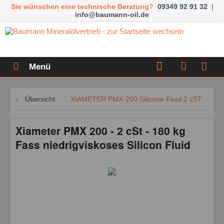
Sie wünschen eine technische Beratung?
09349 92 91 32
|
info@baumann-oil.de
Menü
Übersicht
XIAMETER PMX-200 Silicone Fluid 2 cST
Xiameter PMX 200 - 2 cSt - 180 kg
Fass niedrigviskoses Silicon Fluid