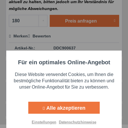
aktuell zu halten, bitten jedoch um Ihr Verständnis für
mögliche Abweichungen.
Preis anfragen
Merken
Bewerten
Preis anfragen
Artikel-Nr.:
DDC900637
Für ein optimales Online-Angebot
Aktiv
Funktionale
Beschreibung
mehr
Diese Website verwendet Cookies, um Ihnen die
Aktiv
Marketing
bestmögliche Funktionalität bieten zu können und
unser Online-Angebot für Sie zu verbessern.
Bewertungen
0
Bewertungen lesen, schreiben und diskutieren...
mehr
Aktiv
Tracking
Alle akzeptieren
Zubehör
1
Aktiv
Personalisierung
Einstellungen
Datenschutzhinweise