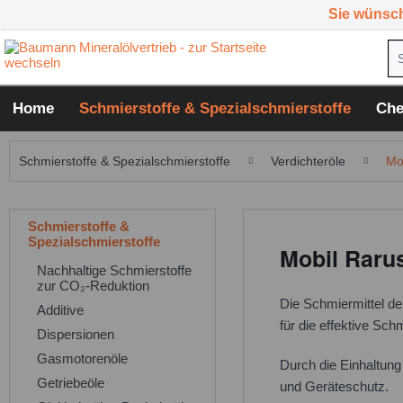
Sie wünsc
Home
Schmierstoffe & Spezialschmierstoffe
Che
Schmierstoffe & Spezialschmierstoffe
Verdichteröle
Mo
Schmierstoffe &
Spezialschmierstoffe
Mobil Raru
Nachhaltige Schmierstoffe
zur CO₂-Reduktion
Die Schmiermittel de
Additive
für die effektive S
Dispersionen
Gasmotorenöle
Durch die Einhaltung
Getriebeöle
und Geräteschutz.