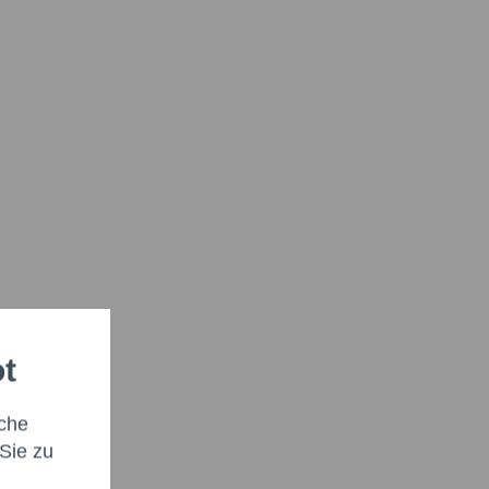
ot
che
Sie zu