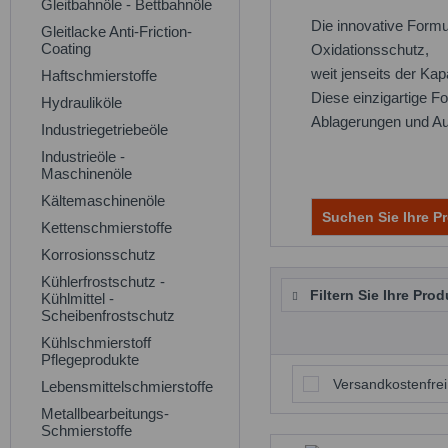
Gleitbahnöle - Bettbahnöle
Die innovative Formu
Gleitlacke Anti-Friction-
Coating
Oxidationsschutz,
weit jenseits der Kap
Haftschmierstoffe
Diese einzigartige F
Hydrauliköle
Ablagerungen und Au
Industriegetriebeöle
Industrieöle -
Maschinenöle
Kältemaschinenöle
Suchen Sie Ihre Pr
Kettenschmierstoffe
Korrosionsschutz
Kühlerfrostschutz -
Filtern Sie Ihre Prod
Kühlmittel -
Scheibenfrostschutz
Kühlschmierstoff
Pflegeprodukte
Versandkostenfrei
Lebensmittelschmierstoffe
Metallbearbeitungs-
Schmierstoffe