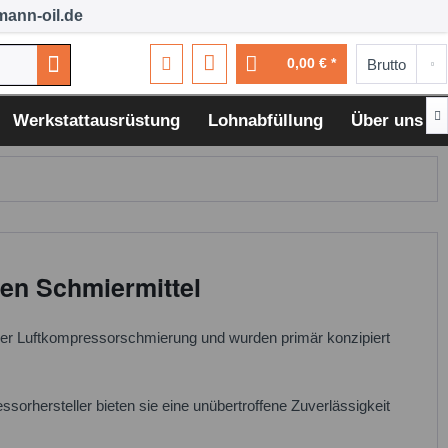
ann-oil.de
0,00 € *

Werkstattausrüstung
Lohnabfüllung
Über uns
en Schmiermittel
 der Luftkompressorschmierung und wurden primär konzipiert
orhersteller bieten sie eine unübertroffene Zuverlässigkeit