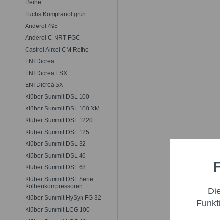
Reihe
Fuchs Kompranol grün
Anderol 495
Anderol C-NRT FGC
Castrol Aircol CM Reihe
ENI Dicrea
ENI Dicrea ESX
ENI Dicrea SX
Klüber Summit DSL 100
Klüber Summit DSL 100 XM
Klüber Summit DSL 1220
Klüber Summit DSL 125
Klüber Summit DSL 32
Klüber Summit DSL 46
F
Funktio
Klüber Summit DSL 68
Klüber Summit DSL Serie
Kolbenkompressoren
Di
Marketi
Klüber Summit HySyn FG 32
Funkt
Klüber Summit LCG 100