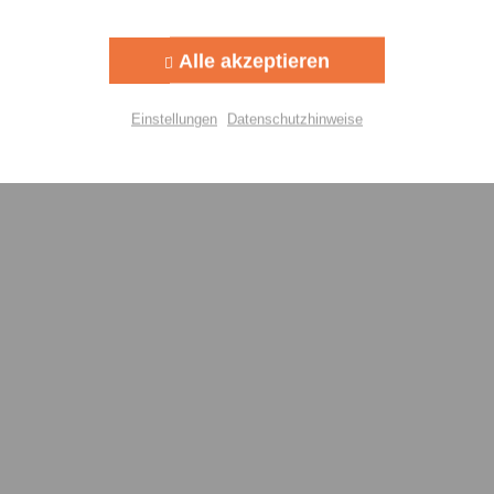
Aktiv
g
Alle akzeptieren
Aktiv
lisierung
Einstellungen
Datenschutzhinweise
Aktiv
Einstellungen speichern