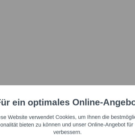
ür ein optimales Online-Angeb
Aktiv
nale
ese Website verwendet Cookies, um Ihnen die bestmögli
Aktiv
ng
ionalität bieten zu können und unser Online-Angebot für 
verbessern.