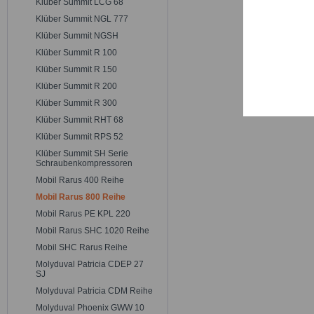
Klüber Summit LCG 68
Trackin
Klüber Summit NGL 777
Klüber Summit NGSH
Persona
Klüber Summit R 100
Klüber Summit R 150
Klüber Summit R 200
Service
Klüber Summit R 300
Klüber Summit RHT 68
Klüber Summit RPS 52
Klüber Summit SH Serie
Schraubenkompressoren
Mobil Rarus 400 Reihe
Mobil Rarus 800 Reihe
Mobil Rarus PE KPL 220
Mobil Rarus SHC 1020 Reihe
Mobil SHC Rarus Reihe
Molyduval Patricia CDEP 27
SJ
Molyduval Patricia CDM Reihe
Molyduval Phoenix GWW 10