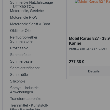
Schmieröle Nutzfahrzeuge
– UTTO/STOU,
Motorenöle, Getriebe
Motorenöle PKW
Motorenöle Schiff & Boot
Oldtimer Öle
Perfluorpolyether
Mobil Rarus 827 - 18,9
Schmierstoffe
Kanne
Prozessöle
Inhalt
18 Liter
(15,41 € * / 1 Liter)
Schmierfette
Schmierpasten
277,38 €
Schmierstoffgeber
Details
Schneidöle
Silikonöle
Sprays - Industrie-
Anwendungen
Transformatorenöle
Trennmittel - Kunststoff-
Glas- Bauindustrie