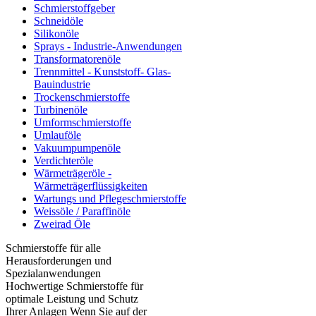
Schmierstoffgeber
Schneidöle
Silikonöle
Sprays - Industrie-Anwendungen
Transformatorenöle
Trennmittel - Kunststoff- Glas-
Bauindustrie
Trockenschmierstoffe
Turbinenöle
Umformschmierstoffe
Umlauföle
Vakuumpumpenöle
Verdichteröle
Wärmeträgeröle -
Wärmeträgerflüssigkeiten
Wartungs und Pflegeschmierstoffe
Weissöle / Paraffinöle
Zweirad Öle
Schmierstoffe für alle
Herausforderungen und
Spezialanwendungen
Hochwertige Schmierstoffe für
optimale Leistung und Schutz
Ihrer Anlagen Wenn Sie auf der