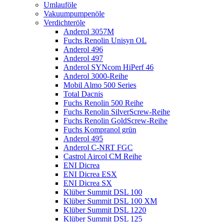
Umlauföle
Vakuumpumpenöle
Verdichteröle
Anderol 3057M
Fuchs Renolin Unisyn OL
Anderol 496
Anderol 497
Anderol SYNcom HiPerf 46
Anderol 3000-Reihe
Mobil Almo 500 Series
Total Dacnis
Fuchs Renolin 500 Reihe
Fuchs Renolin SilverScrew-Reihe
Fuchs Renolin GoldScrew-Reihe
Fuchs Kompranol grün
Anderol 495
Anderol C-NRT FGC
Castrol Aircol CM Reihe
ENI Dicrea
ENI Dicrea ESX
ENI Dicrea SX
Klüber Summit DSL 100
Klüber Summit DSL 100 XM
Klüber Summit DSL 1220
Klüber Summit DSL 125