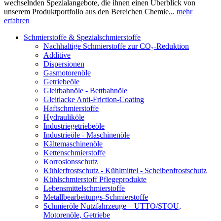
wechselnden Spezialangebote, die ihnen einen Überblick von
unserem Produktportfolio aus den Bereichen Chemie...
mehr
erfahren
Schmierstoffe & Spezialschmierstoffe
Nachhaltige Schmierstoffe zur CO₂-Reduktion
Additive
Dispersionen
Gasmotorenöle
Getriebeöle
Gleitbahnöle - Bettbahnöle
Gleitlacke Anti-Friction-Coating
Haftschmierstoffe
Hydrauliköle
Industriegetriebeöle
Industrieöle - Maschinenöle
Kältemaschinenöle
Kettenschmierstoffe
Korrosionsschutz
Kühlerfrostschutz - Kühlmittel - Scheibenfrostschutz
Kühlschmierstoff Pflegeprodukte
Lebensmittelschmierstoffe
Metallbearbeitungs-Schmierstoffe
Schmieröle Nutzfahrzeuge – UTTO/STOU,
Motorenöle, Getriebe