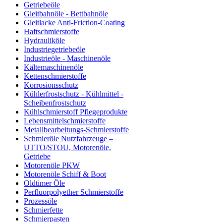
Getriebeöle
Gleitbahnöle - Bettbahnöle
Gleitlacke Anti-Friction-Coating
Haftschmierstoffe
Hydrauliköle
Industriegetriebeöle
Industrieöle - Maschinenöle
Kältemaschinenöle
Kettenschmierstoffe
Korrosionsschutz
Kühlerfrostschutz - Kühlmittel -
Scheibenfrostschutz
Kühlschmierstoff Pflegeprodukte
Lebensmittelschmierstoffe
Metallbearbeitungs-Schmierstoffe
Schmieröle Nutzfahrzeuge –
UTTO/STOU, Motorenöle,
Getriebe
Motorenöle PKW
Motorenöle Schiff & Boot
Oldtimer Öle
Perfluorpolyether Schmierstoffe
Prozessöle
Schmierfette
Schmierpasten