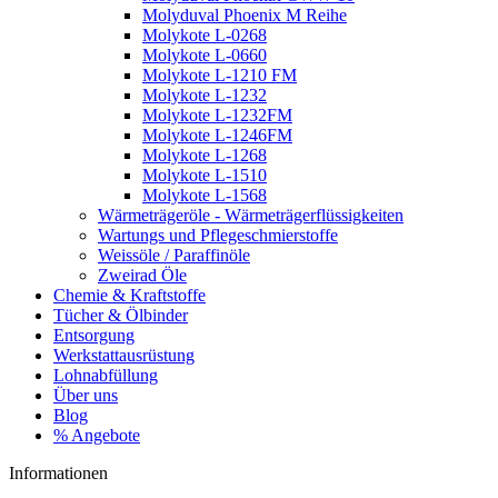
Molyduval Phoenix M Reihe
Molykote L-0268
Molykote L-0660
Molykote L-1210 FM
Molykote L-1232
Molykote L-1232FM
Molykote L-1246FM
Molykote L-1268
Molykote L-1510
Molykote L-1568
Wärmeträgeröle - Wärmeträgerflüssigkeiten
Wartungs und Pflegeschmierstoffe
Weissöle / Paraffinöle
Zweirad Öle
Chemie & Kraftstoffe
Tücher & Ölbinder
Entsorgung
Werkstattausrüstung
Lohnabfüllung
Über uns
Blog
% Angebote
Informationen