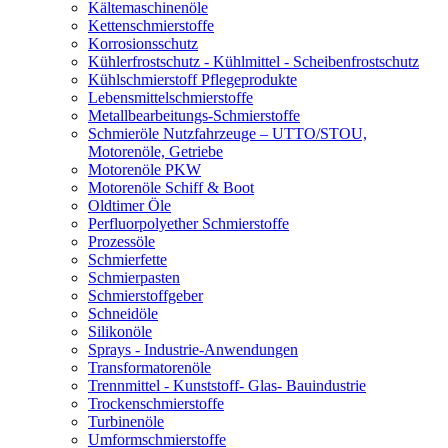
Kältemaschinenöle
Kettenschmierstoffe
Korrosionsschutz
Kühlerfrostschutz - Kühlmittel - Scheibenfrostschutz
Kühlschmierstoff Pflegeprodukte
Lebensmittelschmierstoffe
Metallbearbeitungs-Schmierstoffe
Schmieröle Nutzfahrzeuge – UTTO/STOU,
Motorenöle, Getriebe
Motorenöle PKW
Motorenöle Schiff & Boot
Oldtimer Öle
Perfluorpolyether Schmierstoffe
Prozessöle
Schmierfette
Schmierpasten
Schmierstoffgeber
Schneidöle
Silikonöle
Sprays - Industrie-Anwendungen
Transformatorenöle
Trennmittel - Kunststoff- Glas- Bauindustrie
Trockenschmierstoffe
Turbinenöle
Umformschmierstoffe