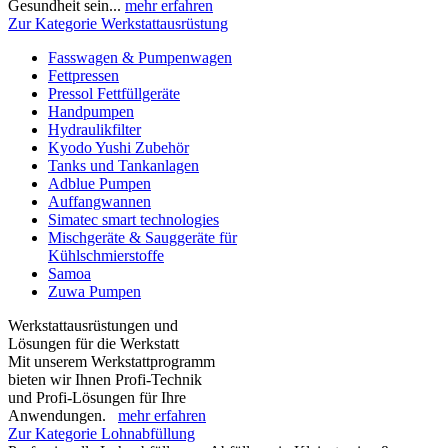
Gesundheit sein...
mehr erfahren
Zur Kategorie Werkstattausrüstung
Fasswagen & Pumpenwagen
Fettpressen
Pressol Fettfüllgeräte
Handpumpen
Hydraulikfilter
Kyodo Yushi Zubehör
Tanks und Tankanlagen
Adblue Pumpen
Auffangwannen
Simatec smart technologies
Mischgeräte & Sauggeräte für
Kühlschmierstoffe
Samoa
Zuwa Pumpen
Werkstattausrüstungen und
Lösungen für die Werkstatt
Mit unserem Werkstattprogramm
bieten wir Ihnen Profi-Technik
und Profi-Lösungen für Ihre
Anwendungen.
mehr erfahren
Zur Kategorie Lohnabfüllung