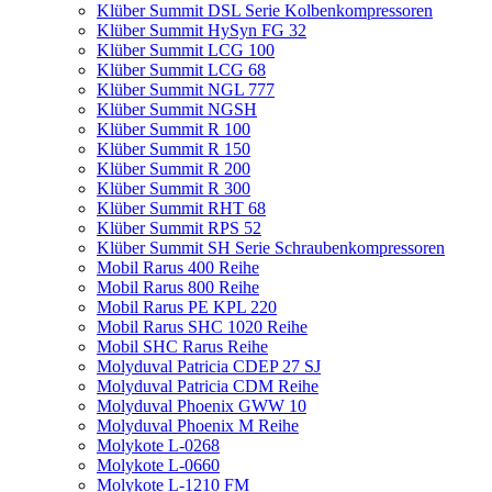
Klüber Summit DSL Serie Kolbenkompressoren
Klüber Summit HySyn FG 32
Klüber Summit LCG 100
Klüber Summit LCG 68
Klüber Summit NGL 777
Klüber Summit NGSH
Klüber Summit R 100
Klüber Summit R 150
Klüber Summit R 200
Klüber Summit R 300
Klüber Summit RHT 68
Klüber Summit RPS 52
Klüber Summit SH Serie Schraubenkompressoren
Mobil Rarus 400 Reihe
Mobil Rarus 800 Reihe
Mobil Rarus PE KPL 220
Mobil Rarus SHC 1020 Reihe
Mobil SHC Rarus Reihe
Molyduval Patricia CDEP 27 SJ
Molyduval Patricia CDM Reihe
Molyduval Phoenix GWW 10
Molyduval Phoenix M Reihe
Molykote L-0268
Molykote L-0660
Molykote L-1210 FM