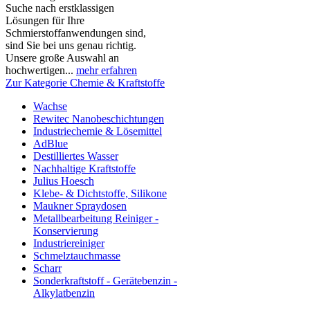
Suche nach erstklassigen
Lösungen für Ihre
Schmierstoffanwendungen sind,
sind Sie bei uns genau richtig.
Unsere große Auswahl an
hochwertigen...
mehr erfahren
Zur Kategorie Chemie & Kraftstoffe
Wachse
Rewitec Nanobeschichtungen
Industriechemie & Lösemittel
AdBlue
Destilliertes Wasser
Nachhaltige Kraftstoffe
Julius Hoesch
Klebe- & Dichtstoffe, Silikone
Maukner Spraydosen
Metallbearbeitung Reiniger -
Konservierung
Industriereiniger
Schmelztauchmasse
Scharr
Sonderkraftstoff - Gerätebenzin -
Alkylatbenzin