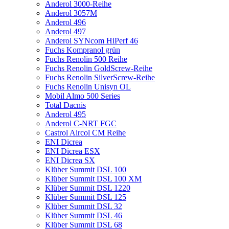
Anderol 3000-Reihe
Anderol 3057M
Anderol 496
Anderol 497
Anderol SYNcom HiPerf 46
Fuchs Kompranol grün
Fuchs Renolin 500 Reihe
Fuchs Renolin GoldScrew-Reihe
Fuchs Renolin SilverScrew-Reihe
Fuchs Renolin Unisyn OL
Mobil Almo 500 Series
Total Dacnis
Anderol 495
Anderol C-NRT FGC
Castrol Aircol CM Reihe
ENI Dicrea
ENI Dicrea ESX
ENI Dicrea SX
Klüber Summit DSL 100
Klüber Summit DSL 100 XM
Klüber Summit DSL 1220
Klüber Summit DSL 125
Klüber Summit DSL 32
Klüber Summit DSL 46
Klüber Summit DSL 68