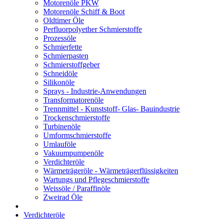
Motorenöle PKW
Motorenöle Schiff & Boot
Oldtimer Öle
Perfluorpolyether Schmierstoffe
Prozessöle
Schmierfette
Schmierpasten
Schmierstoffgeber
Schneidöle
Silikonöle
Sprays - Industrie-Anwendungen
Transformatorenöle
Trennmittel - Kunststoff- Glas- Bauindustrie
Trockenschmierstoffe
Turbinenöle
Umformschmierstoffe
Umlauföle
Vakuumpumpenöle
Verdichteröle
Wärmeträgeröle - Wärmeträgerflüssigkeiten
Wartungs und Pflegeschmierstoffe
Weissöle / Paraffinöle
Zweirad Öle
Verdichteröle