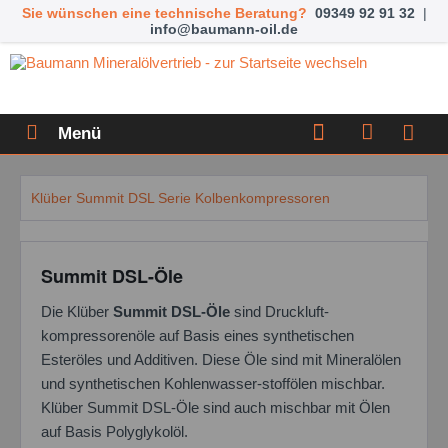
Sie wünschen eine technische Beratung?
09349 92 91 32
|
info@baumann-oil.de
Menü
Klüber Summit DSL Serie Kolbenkompressoren
Summit DSL-Öle
Die Klüber
Summit DSL-Öle
sind Druckluft-
kompressorenöle auf Basis eines synthetischen
Esteröles und Additiven. Diese Öle sind mit Mineralölen
und synthetischen Kohlenwasser-stoffölen mischbar.
Klüber Summit DSL-Öle sind auch mischbar mit Ölen
auf Basis Polyglykolöl.