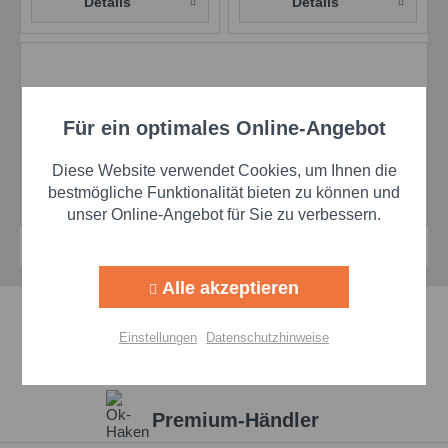
Details
Details
Spezifikationen & Freigaben ENI
Dicrea ESX 100:
Für ein optimales Online-Angebot
Aktiv
Funktionale
DIN 51506-VDL
Diese Website verwendet Cookies, um Ihnen die
ISO L-DAB
Aktiv
Marketing
bestmögliche Funktionalität bieten zu können und
ISO L-DAJ
unser Online-Angebot für Sie zu verbessern.
Aktiv
Tracking
Alle akzeptieren
Aktiv
Personalisierung
Schnelle Lieferzeiten
Einstellungen
Datenschutzhinweise
Beste Markenqualität
Aktiv
Service
Premium-Händler
Einstellungen speichern