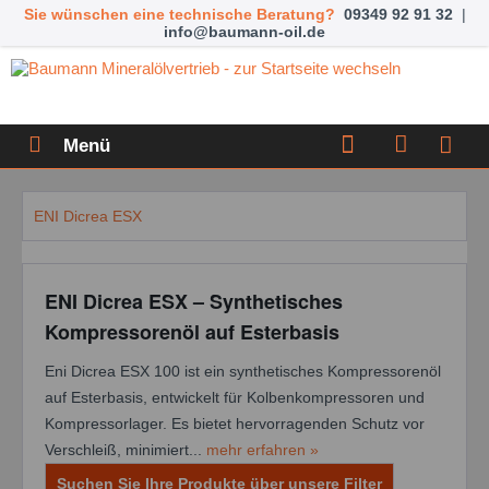
Sie wünschen eine technische Beratung?
09349 92 91 32
|
info@baumann-oil.de
Menü
ENI Dicrea ESX
ENI Dicrea ESX – Synthetisches
Kompressorenöl auf Esterbasis
Eni Dicrea ESX 100 ist ein synthetisches Kompressorenöl
auf Esterbasis, entwickelt für Kolbenkompressoren und
Kompressorlager. Es bietet hervorragenden Schutz vor
Verschleiß, minimiert...
mehr erfahren »
Suchen Sie Ihre Produkte über unsere Filter