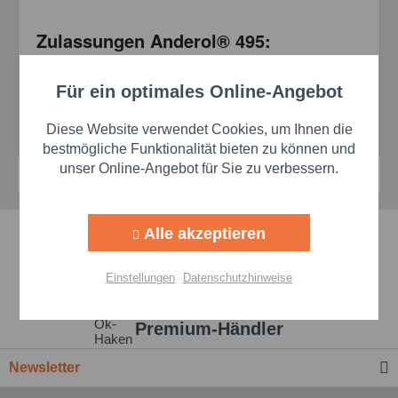
Zulassungen Anderol® 495:
CompAir
Für ein optimales Online-Angebot
Aktiv
Renault
Funktionale
Leybold
Diese Website verwendet Cookies, um Ihnen die
Tamrock
Aktiv
Marketing
bestmögliche Funktionalität bieten zu können und
unser Online-Angebot für Sie zu verbessern.
Aktiv
Tracking
Alle akzeptieren
Schnelle Lieferzeiten
Aktiv
Personalisierung
Einstellungen
Datenschutzhinweise
Beste Markenqualität
Aktiv
Service
Premium-Händler
Einstellungen speichern
Newsletter