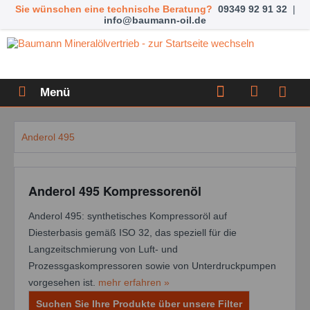
Sie wünschen eine technische Beratung?
09349 92 91 32
|
info@baumann-oil.de
Menü
Anderol 495
Anderol 495 Kompressorenöl
Anderol 495: synthetisches Kompressoröl auf
Diesterbasis gemäß ISO 32, das speziell für die
Langzeitschmierung von Luft- und
Prozessgaskompressoren sowie von Unterdruckpumpen
vorgesehen ist.
mehr erfahren »
Suchen Sie Ihre Produkte über unsere Filter