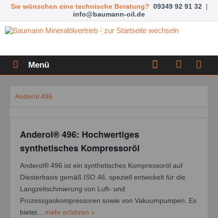
Sie wünschen eine technische Beratung?
09349 92 91 32
|
info@baumann-oil.de
Menü
Anderol 496
Anderol® 496: Hochwertiges
synthetisches Kompressoröl
Anderol® 496 ist ein synthetisches Kompressoröl auf
Diesterbasis gemäß ISO 46, speziell entwickelt für die
Langzeitschmierung von Luft- und
Prozessgaskompressoren sowie von Vakuumpumpen. Es
bietet...
mehr erfahren »