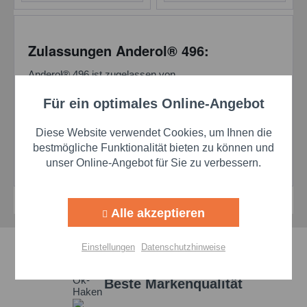
Zulassungen Anderol® 496:
Anderol® 496 ist zugelassen von
Für ein optimales Online-Angebot
Aktiv
CompAir
Funktionale
Renault
Diese Website verwendet Cookies, um Ihnen die
Leybold
Aktiv
Marketing
bestmögliche Funktionalität bieten zu können und
Tamrock und
unser Online-Angebot für Sie zu verbessern.
ALMiG
Aktiv
Tracking
Alle akzeptieren
Aktiv
Personalisierung
Schnelle Lieferzeiten
Einstellungen
Datenschutzhinweise
Aktiv
Service
Beste Markenqualität