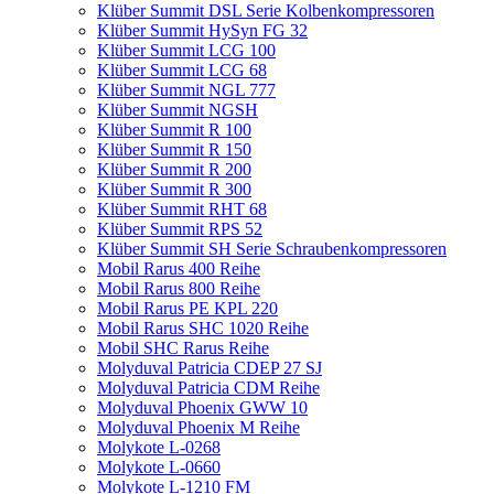
Klüber Summit DSL Serie Kolbenkompressoren
Klüber Summit HySyn FG 32
Klüber Summit LCG 100
Klüber Summit LCG 68
Klüber Summit NGL 777
Klüber Summit NGSH
Klüber Summit R 100
Klüber Summit R 150
Klüber Summit R 200
Klüber Summit R 300
Klüber Summit RHT 68
Klüber Summit RPS 52
Klüber Summit SH Serie Schraubenkompressoren
Mobil Rarus 400 Reihe
Mobil Rarus 800 Reihe
Mobil Rarus PE KPL 220
Mobil Rarus SHC 1020 Reihe
Mobil SHC Rarus Reihe
Molyduval Patricia CDEP 27 SJ
Molyduval Patricia CDM Reihe
Molyduval Phoenix GWW 10
Molyduval Phoenix M Reihe
Molykote L-0268
Molykote L-0660
Molykote L-1210 FM