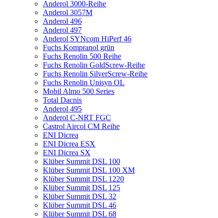
Anderol 3000-Reihe
Anderol 3057M
Anderol 496
Anderol 497
Anderol SYNcom HiPerf 46
Fuchs Kompranol grün
Fuchs Renolin 500 Reihe
Fuchs Renolin GoldScrew-Reihe
Fuchs Renolin SilverScrew-Reihe
Fuchs Renolin Unisyn OL
Mobil Almo 500 Series
Total Dacnis
Anderol 495
Anderol C-NRT FGC
Castrol Aircol CM Reihe
ENI Dicrea
ENI Dicrea ESX
ENI Dicrea SX
Klüber Summit DSL 100
Klüber Summit DSL 100 XM
Klüber Summit DSL 1220
Klüber Summit DSL 125
Klüber Summit DSL 32
Klüber Summit DSL 46
Klüber Summit DSL 68