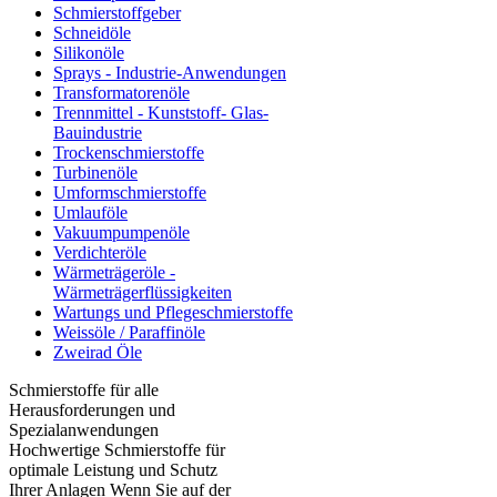
Schmierstoffgeber
Schneidöle
Silikonöle
Sprays - Industrie-Anwendungen
Transformatorenöle
Trennmittel - Kunststoff- Glas-
Bauindustrie
Trockenschmierstoffe
Turbinenöle
Umformschmierstoffe
Umlauföle
Vakuumpumpenöle
Verdichteröle
Wärmeträgeröle -
Wärmeträgerflüssigkeiten
Wartungs und Pflegeschmierstoffe
Weissöle / Paraffinöle
Zweirad Öle
Schmierstoffe für alle
Herausforderungen und
Spezialanwendungen
Hochwertige Schmierstoffe für
optimale Leistung und Schutz
Ihrer Anlagen Wenn Sie auf der