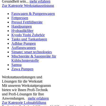
Gesundheit sein...
mehr erfahren
Zur Kategorie Werkstattausrüstung
Fasswagen & Pumpenwagen
Fettpressen
Pressol Fettfüllgeräte
Handpumpen
Hydraulikfilter
Kyodo Yushi Zubehör
Tanks und Tankanlagen
Adblue Pumpen
Auffangwannen
Simatec smart technologies
Mischgeräte & Sauggeräte für
Kühlschmierstoffe
Samoa
Zuwa Pumpen
Werkstattausrüstungen und
Lösungen für die Werkstatt
Mit unserem Werkstattprogramm
bieten wir Ihnen Profi-Technik
und Profi-Lösungen für Ihre
Anwendungen.
mehr erfahren
Zur Kategorie Lohnabfüllung