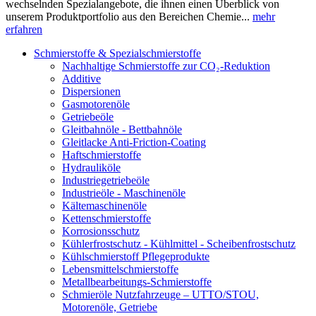
wechselnden Spezialangebote, die ihnen einen Überblick von
unserem Produktportfolio aus den Bereichen Chemie...
mehr
erfahren
Schmierstoffe & Spezialschmierstoffe
Nachhaltige Schmierstoffe zur CO₂-Reduktion
Additive
Dispersionen
Gasmotorenöle
Getriebeöle
Gleitbahnöle - Bettbahnöle
Gleitlacke Anti-Friction-Coating
Haftschmierstoffe
Hydrauliköle
Industriegetriebeöle
Industrieöle - Maschinenöle
Kältemaschinenöle
Kettenschmierstoffe
Korrosionsschutz
Kühlerfrostschutz - Kühlmittel - Scheibenfrostschutz
Kühlschmierstoff Pflegeprodukte
Lebensmittelschmierstoffe
Metallbearbeitungs-Schmierstoffe
Schmieröle Nutzfahrzeuge – UTTO/STOU,
Motorenöle, Getriebe