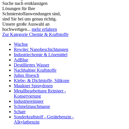
Suche nach erstklassigen
Lösungen für Ihre
Schmierstoffanwendungen sind,
sind Sie bei uns genau richtig.
Unsere große Auswahl an
hochwertigen...
mehr erfahren
Zur Kategorie Chemie & Kraftstoffe
Wachse
Rewitec Nanobeschichtungen
Industriechemie & Lösemittel
AdBlue
Destilliertes Wasser
Nachhaltige Kraftstoffe
Julius Hoesch
Klebe- & Dichtstoffe, Silikone
Maukner Spraydosen
Metallbearbeitung Reiniger -
Konservierung
Industriereiniger
Schmelztauchmasse
Scharr
Sonderkraftstoff - Gerätebenzin -
Alkylatbenzin