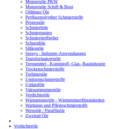
Motorenöle PKW
Motorenöle Schiff & Boot
Oldtimer Öle
Perfluorpolyether Schmierstoffe
Prozessöle
Schmierfette
Schmierpasten
Schmierstoffgeber
Schneidöle
Silikonöle
Sprays - Industrie-Anwendungen
Transformatorenöle
Trennmittel - Kunststoff- Glas- Bauindustrie
Trockenschmierstoffe
Turbinenöle
Umformschmierstoffe
Umlauföle
Vakuumpumpenöle
Verdichteröle
Wärmeträgeröle - Wärmeträgerflüssigkeiten
Wartungs und Pflegeschmierstoffe
Weissöle / Paraffinöle
Zweirad Öle
Verdichteröle