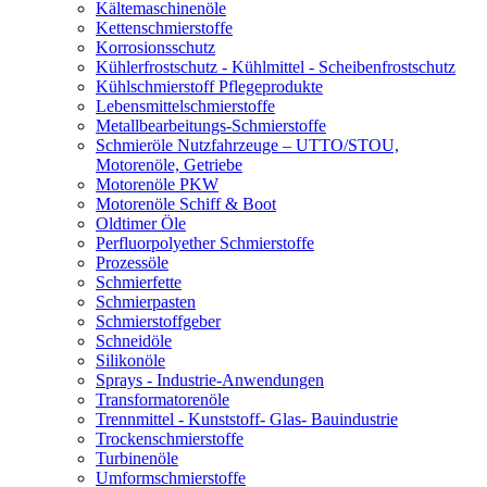
Kältemaschinenöle
Kettenschmierstoffe
Korrosionsschutz
Kühlerfrostschutz - Kühlmittel - Scheibenfrostschutz
Kühlschmierstoff Pflegeprodukte
Lebensmittelschmierstoffe
Metallbearbeitungs-Schmierstoffe
Schmieröle Nutzfahrzeuge – UTTO/STOU,
Motorenöle, Getriebe
Motorenöle PKW
Motorenöle Schiff & Boot
Oldtimer Öle
Perfluorpolyether Schmierstoffe
Prozessöle
Schmierfette
Schmierpasten
Schmierstoffgeber
Schneidöle
Silikonöle
Sprays - Industrie-Anwendungen
Transformatorenöle
Trennmittel - Kunststoff- Glas- Bauindustrie
Trockenschmierstoffe
Turbinenöle
Umformschmierstoffe