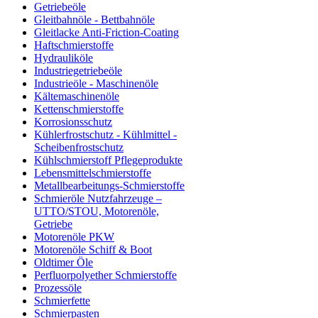
Getriebeöle
Gleitbahnöle - Bettbahnöle
Gleitlacke Anti-Friction-Coating
Haftschmierstoffe
Hydrauliköle
Industriegetriebeöle
Industrieöle - Maschinenöle
Kältemaschinenöle
Kettenschmierstoffe
Korrosionsschutz
Kühlerfrostschutz - Kühlmittel -
Scheibenfrostschutz
Kühlschmierstoff Pflegeprodukte
Lebensmittelschmierstoffe
Metallbearbeitungs-Schmierstoffe
Schmieröle Nutzfahrzeuge –
UTTO/STOU, Motorenöle,
Getriebe
Motorenöle PKW
Motorenöle Schiff & Boot
Oldtimer Öle
Perfluorpolyether Schmierstoffe
Prozessöle
Schmierfette
Schmierpasten