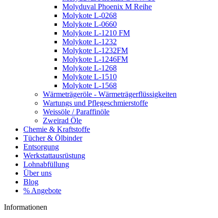
Molyduval Phoenix M Reihe
Molykote L-0268
Molykote L-0660
Molykote L-1210 FM
Molykote L-1232
Molykote L-1232FM
Molykote L-1246FM
Molykote L-1268
Molykote L-1510
Molykote L-1568
Wärmeträgeröle - Wärmeträgerflüssigkeiten
Wartungs und Pflegeschmierstoffe
Weissöle / Paraffinöle
Zweirad Öle
Chemie & Kraftstoffe
Tücher & Ölbinder
Entsorgung
Werkstattausrüstung
Lohnabfüllung
Über uns
Blog
% Angebote
Informationen