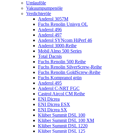
Umlauföle
Vakuumpumpenöle
Verdichteröle
Anderol 3057M
Fuchs Renolin Unisyn OL
Anderol 496
Anderol 497
Anderol SYNcom HiPerf 46
Anderol 3000-Reihe
Mobil Almo 500 Series
Total Dacnis
Fuchs Renolin 500 Reihe
Fuchs Renolin SilverScrew-Reihe
Fuchs Renolin GoldScrew-Reihe
Fuchs Kompranol grün
Anderol 495
Anderol C-NRT FGC
Castrol Aircol CM Reihe
ENI Dicrea
ENI Dicrea ESX
ENI Dicrea SX
Klüber Summit DSL 100
Klüber Summit DSL 100 XM
Klüber Summit DSL 1220
Klüber Summit DSL 125