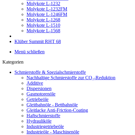
Molykote L-1232
Molykote L-1232FM
Molykote L-1246FM
Molykote L-1268
Molykote L-1510
Molykote L-1568
Klüber Summit RHT 68
Menü schließen
Kategorien
Schmierstoffe & Spezialschmierstoffe
Nachhaltige Schmierstoffe zur CO₂-Reduktion
Additive
Dispersionen
Gasmotorenöle
Getriebeöle
Gleitbahnöle - Bettbahnöle
Gleitlacke Anti-Friction-Coating
Haftschmierstoffe
Hydrauliköle
Industriegetriebeöle
Industrieöle - Maschinenöle