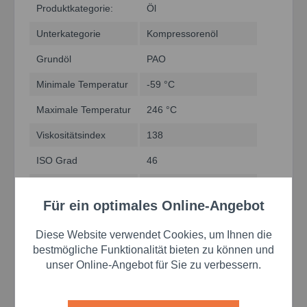
Produktkategorie:
Öl
Unterkategorie
Kompressorenöl
Grundöl
PAO
Minimale Temperatur
-59 °C
Maximale Temperatur
246 °C
Viskositätsindex
138
ISO Grad
46
Viskosität bei 40°C
47 cSt
Für ein optimales Online-Angebot
Aktiv
Funktionale
7,9 cSt
Viskosität bei 100°C
Diese Website verwendet Cookies, um Ihnen die
Semi-Synthetisches PAO; NSF H1; Niedrigere
Aktiv
Marketing
bestmögliche Funktionalität bieten zu können und
allgemeine Wartungskosten; Größerer
unser Online-Angebot für Sie zu verbessern.
Temperaturbereich; Längere Ölwechsel-Intervalle;
Aktiv
Tracking
Geringerer Schmierstoffverbrauch; Längere