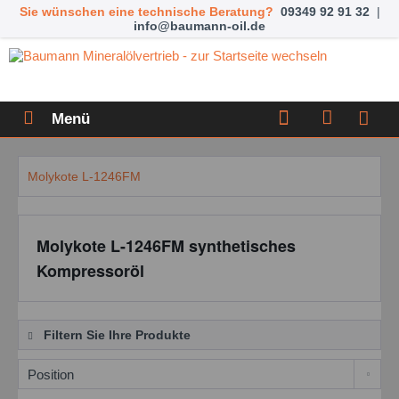
Sie wünschen eine technische Beratung?
09349 92 91 32
|
info@baumann-oil.de
Menü
Molykote L-1246FM
Molykote L-1246FM synthetisches
Kompressoröl
Filtern Sie Ihre Produkte