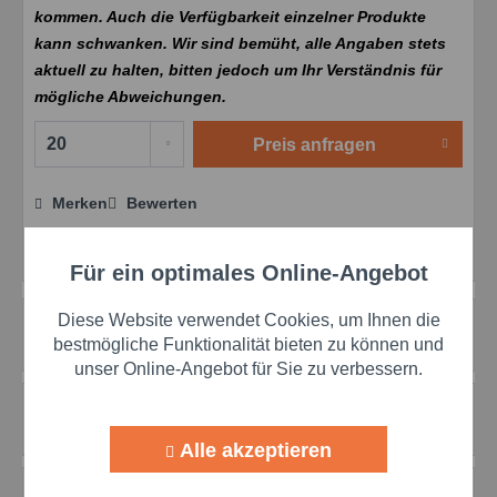
kommen. Auch die Verfügbarkeit einzelner Produkte
kann schwanken. Wir sind bemüht, alle Angaben stets
aktuell zu halten, bitten jedoch um Ihr Verständnis für
mögliche Abweichungen.
Preis anfragen
Merken
Bewerten
Preis anfragen
Artikel-Nr.:
klu0500000766
Für ein optimales Online-Angebot
Aktiv
Funktionale
Beschreibung
Diese Website verwendet Cookies, um Ihnen die
Aktiv
Marketing
bestmögliche Funktionalität bieten zu können und
mehr
unser Online-Angebot für Sie zu verbessern.
Bewertungen
0
Aktiv
Tracking
Bewertungen lesen, schreiben und diskutieren...
mehr
Alle akzeptieren
Aktiv
Personalisierung
Zubehör
1