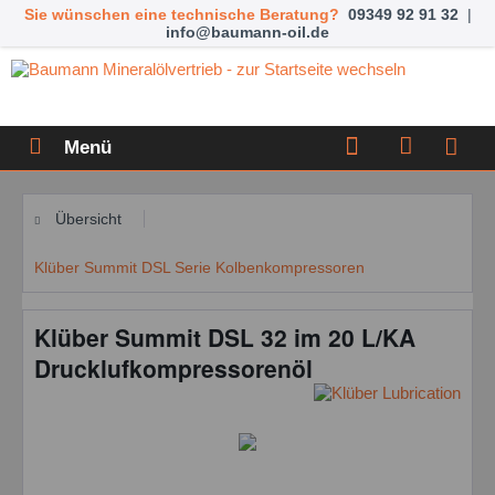
Sie wünschen eine technische Beratung?
09349 92 91 32
|
info@baumann-oil.de
Menü
Übersicht
Klüber Summit DSL Serie Kolbenkompressoren
Klüber Summit DSL 32 im 20 L/KA
Drucklufkompressorenöl