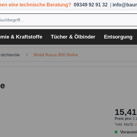
hen eine technische Beratung?
09349 92 91 32
|
info@baum
mie & Kraftstoffe
Tücher & Ölbinder
Entsorgung
rdichteröle
Mobil Rarus 800 Reihe
ne
15,41
Preis pro:
1 
*inkl. MwSt.
z
Voraussi