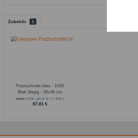
Persona
Service
Zubehör
1
Putztuchrolle blau - 1000
Blatt 3lagig - 36x36 cm
Inhalt
3 STK.
(29,27 € * / 1 STK.)
87,81 €