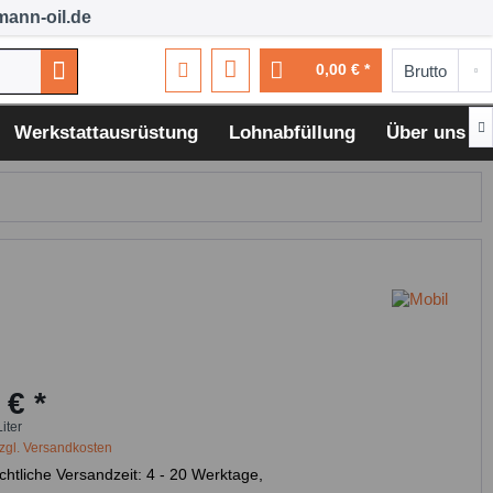
ann-oil.de
0,00 € *

Werkstattausrüstung
Lohnabfüllung
Über uns
 € *
Liter
zgl. Versandkosten
chtliche Versandzeit: 4 - 20 Werktage,