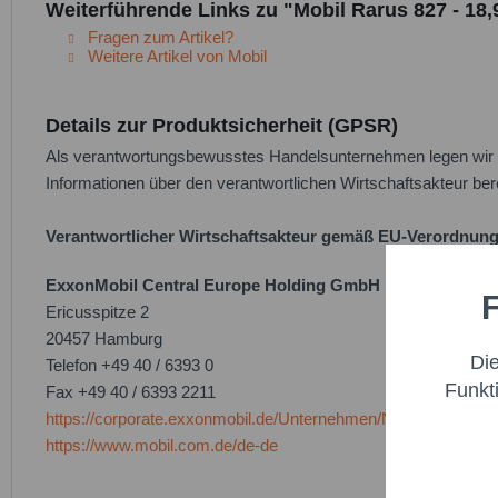
Weiterführende Links zu "Mobil Rarus 827 - 18,
Fragen zum Artikel?
Weitere Artikel von Mobil
Details zur Produktsicherheit (GPSR)
Als verantwortungsbewusstes Handelsunternehmen legen wir gr
Informationen über den verantwortlichen Wirtschaftsakteur bere
Verantwortlicher Wirtschaftsakteur gemäß EU-Verordnung
ExxonMobil Central Europe Holding GmbH
F
Funktio
Ericusspitze 2
20457 Hamburg
Di
Telefon +49 40 / 6393 0
Marketi
Funkt
Fax +49 40 / 6393 2211
https://corporate.exxonmobil.de/Unternehmen/Nachricht
Trackin
https://www.mobil.com.de/de-de