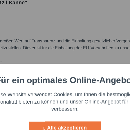
92 l Kanne"
oßen Wert auf Transparenz und die Einhaltung gesetzlicher Vorgabe
itzustellen. Dieser ist für die Einhaltung der EU-Vorschriften zu uns
:
ür ein optimales Online-Angeb
Aktiv
nale
ese Website verwendet Cookies, um Ihnen die bestmögli
Aktiv
ng
ionalität bieten zu können und unser Online-Angebot für 
verbessern.
Aktiv
g
Ich h
Alle akzeptieren