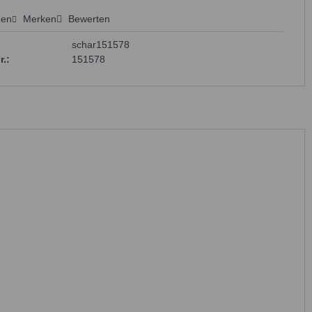
hen
Merken
Bewerten
 anfragen
schar151578
r.:
151578