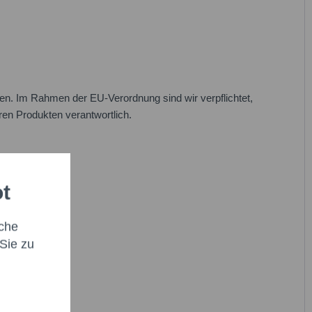
n. Im Rahmen der EU-Verordnung sind wir verpflichtet,
eren Produkten verantwortlich.
ot
che
Sie zu
abe die
Datenschutzbestimmung
zur Kenntnis genommen.*