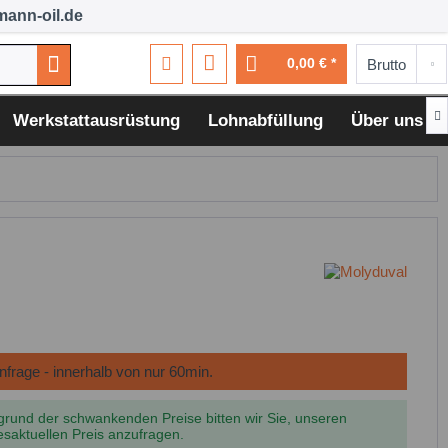
ann-oil.de
0,00 € *

Werkstattausrüstung
Lohnabfüllung
Über uns
grund der schwankenden Preise bitten wir Sie, unseren
esaktuellen Preis anzufragen.