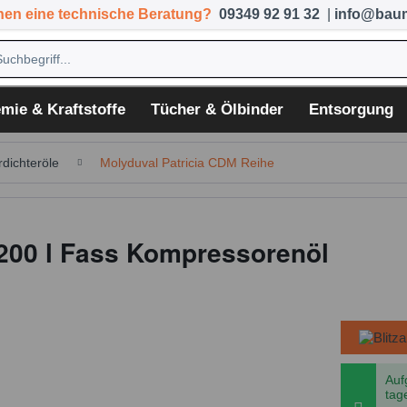
hen eine technische Beratung?
09349 92 91 32
|
info@baum
mie & Kraftstoffe
Tücher & Ölbinder
Entsorgung
rdichteröle
Molyduval Patricia CDM Reihe
 200 l Fass Kompressorenöl
Auf
tag