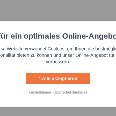
ür ein optimales Online-Angeb
Aktiv
nale
ese Website verwendet Cookies, um Ihnen die bestmögli
Aktiv
ng
ionalität bieten zu können und unser Online-Angebot für 
verbessern.
Aktiv
g
Ich 
Alle akzeptieren
Aktiv
lisierung
genomm
Felder m
Einstellungen
Datenschutzhinweise
Aktiv
Nachr
Einstellungen speichern