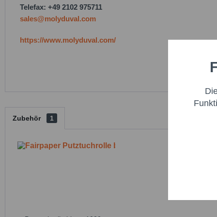
Telefax: +49 2102 975711
sales@molyduval.com
https://www.molyduval.com/
F
Funktio
Di
Marketi
Funkt
Zubehör
1
Trackin
Persona
Service