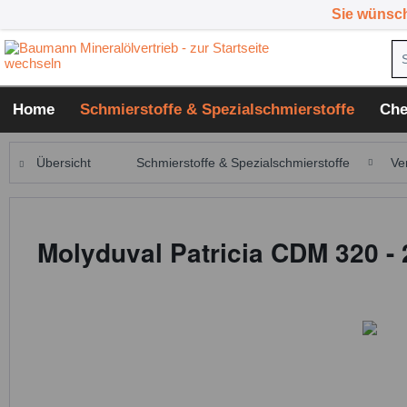
Sie wünsc
Home
Schmierstoffe & Spezialschmierstoffe
Che
Übersicht
Schmierstoffe & Spezialschmierstoffe
Ve
Molyduval Patricia CDM 320 -