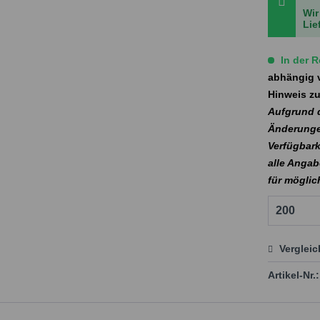
Wir
Lie
In der R
abhängig v
Hinweis zu
Aufgrund d
Änderunge
Verfügbark
alle Angab
für mögli
Verglei
Preis
Artikel-Nr.: