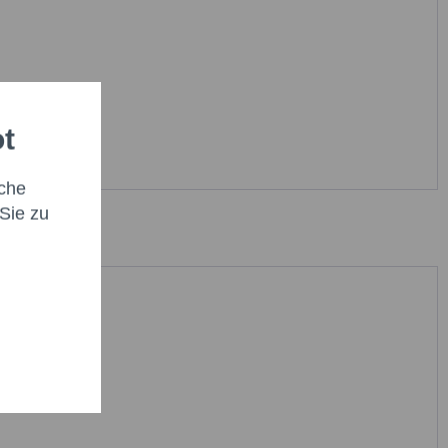
ot
che
Sie zu
habe die
Datenschutzbestimmung
zur Kenntnis
en.*
it * sind Pflichtfelder.
icht senden