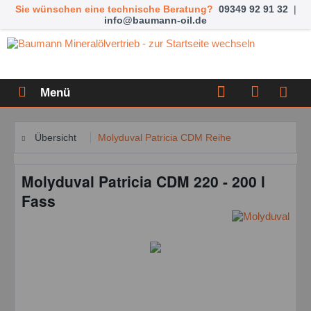
Sie wünschen eine technische Beratung?
09349 92 91 32
|
info@baumann-oil.de
Menü
Übersicht
Molyduval Patricia CDM Reihe
Molyduval Patricia CDM 220 - 200 l
Fass