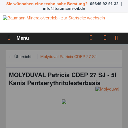
Sie wünschen eine technische Beratung?
09349 92 91 32
|
info@baumann-oil.de
Menü
Übersicht
Molyduval Patricia CDEP 27 SJ
MOLYDUVAL Patricia CDEP 27 SJ - 5l
Kanis Pentaerythritolesterbasis