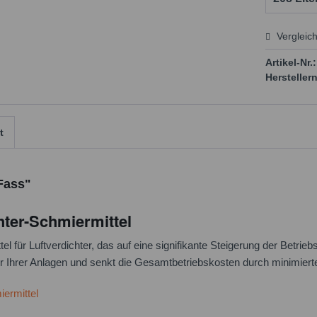
Vergleic
Preis
Artikel-Nr.:
Herstellern
t
Fass"
hter-Schmiermittel
für Luftverdichter, das auf eine signifikante Steigerung der Betriebs
auer Ihrer Anlagen und senkt die Gesamtbetriebskosten durch minimie
iermittel