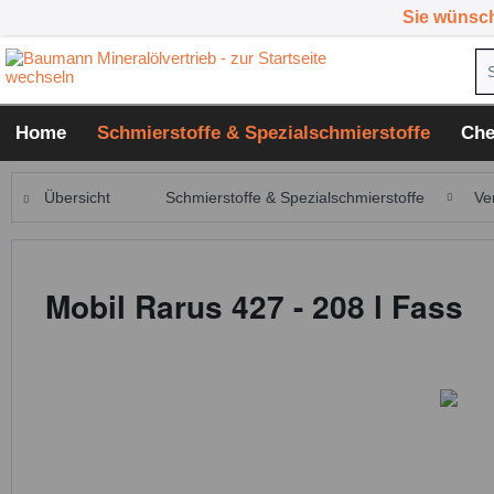
Sie wünsc
Home
Schmierstoffe & Spezialschmierstoffe
Che
Übersicht
Schmierstoffe & Spezialschmierstoffe
Ve
Mobil Rarus 427 - 208 l Fass