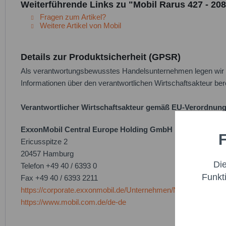
Weiterführende Links zu "Mobil Rarus 427 - 208
Fragen zum Artikel?
Weitere Artikel von Mobil
Details zur Produktsicherheit (GPSR)
Als verantwortungsbewusstes Handelsunternehmen legen wir gr
Informationen über den verantwortlichen Wirtschaftsakteur bere
Verantwortlicher Wirtschaftsakteur gemäß EU-Verordnung
ExxonMobil Central Europe Holding GmbH
F
Funktio
Ericusspitze 2
20457 Hamburg
Di
Telefon +49 40 / 6393 0
Marketi
Funkt
Fax +49 40 / 6393 2211
https://corporate.exxonmobil.de/Unternehmen/Nachricht
Trackin
https://www.mobil.com.de/de-de