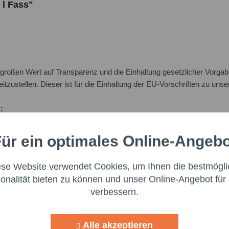
 l Fass"
oßen Wert auf Transparenz und die Einhaltung gesetzlicher Vorgabe
itzustellen. Dieser ist für die Einhaltung der EU-Vorschriften zu uns
:
ür ein optimales Online-Angeb
Aktiv
nale
ese Website verwendet Cookies, um Ihnen die bestmögli
Aktiv
ng
ionalität bieten zu können und unser Online-Angebot für 
verbessern.
Aktiv
g
Alle akzeptieren