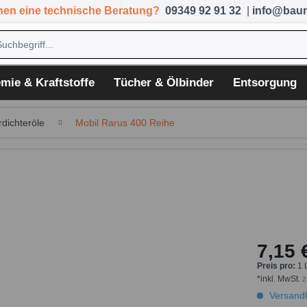
hen eine technische Beratung?
09349 92 91 32
|
info@baum
mie & Kraftstoffe
Tücher & Ölbinder
Entsorgung
rdichteröle
Mobil Rarus 400 Reihe
7,15 
Preis pro:
1 
*inkl. MwSt.
z
Versandk