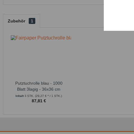
Persona
Service
Zubehör
1
Putztuchrolle blau - 1000
Blatt 3lagig - 36x36 cm
Inhalt
3 STK.
(29,27 € * / 1 STK.)
87,81 €