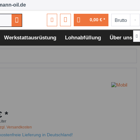
ann-oil.de
0,00 € *

Werkstattausrüstung
Lohnabfüllung
Über uns
€ *
Liter
zgl. Versandkosten
ostenfreie Lieferung in Deutschland!