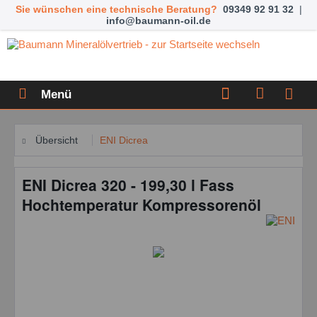
Sie wünschen eine technische Beratung?
09349 92 91 32
|
info@baumann-oil.de
Menü
Übersicht
ENI Dicrea
ENI Dicrea 320 - 199,30 l Fass
Hochtemperatur Kompressorenöl