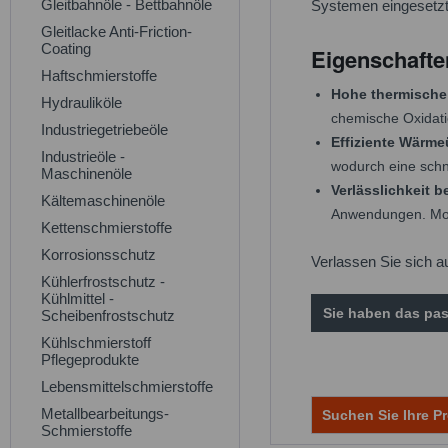
Gleitbahnöle - Bettbahnöle
Systemen eingesetzt
Gleitlacke Anti-Friction-
Coating
Eigenschafte
Haftschmierstoffe
Hohe thermische 
Hydrauliköle
chemische Oxidati
Industriegetriebeöle
Effiziente Wärme
Industrieöle -
wodurch eine schn
Maschinenöle
Verlässlichkeit 
Kältemaschinenöle
Anwendungen. Mode
Kettenschmierstoffe
Korrosionsschutz
Verlassen Sie sich a
Kühlerfrostschutz -
Kühlmittel -
Sie haben das pas
Scheibenfrostschutz
Kühlschmierstoff
Pflegeprodukte
Lebensmittelschmierstoffe
Metallbearbeitungs-
Suchen Sie Ihre Pr
Schmierstoffe