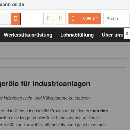
ann-oil.de
0,00 € *

Werkstattausrüstung
Lohnabfüllung
Über uns
röle für Industrieanlagen
rer indirekten Heiz- und Kühlsysteme zu steigern.
rschiedlichste industrielle Prozesse, bei denen
indirekte
eten eine lange problemfreie Lebensdauer, minimale
erm 600 kann sowohl in offenen als auch geschlossenen