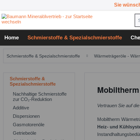
Sie wünsc
Home
Schmierstoffe & Spezialschmierstoffe
Che
Schmierstoffe & Spezialschmierstoffe
Wärmeträgeröle - Wärm
Schmierstoffe &
Spezialschmierstoffe
Mobiltherm 
Nachhaltige Schmierstoffe
zur CO₂-Reduktion
Vertrauen Sie auf die
Additive
Dispersionen
Mobiltherm Wärmeträg
Gasmotorenöle
Heiz- und Kühlsyst
Getriebeöle
Instandhaltungsbedü