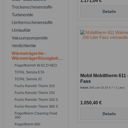
1.171,04 €
Trockenschmierstoffe
Details
Turbinenöle
Umformschmierstoffe
Umlauföle
Vakuumpumpenöle
Verdichteröle
Wärmeträgeröle -
Wärmeträgerflüssigkeiten
Fragoltherm® W-ECO NEO
TOTAL Seriola ETA
Mobil Mobiltherm 611 
TOTAL Seriola 32
Fass
Fuchs Renolin Therm 320
Inhalt
208 Liter
(5,05 € * / 1 Liter)
Fuchs Renolin Therm 250
Fuchs Renolin Therm 330 S
1.050,40 €
Fuchs Renolin Therm 380 S
Fragoltherm Cleaning Fluid
Details
300
Fragoltherm 660