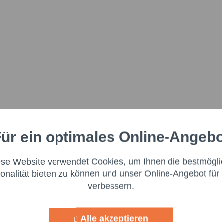
ür ein optimales Online-Angeb
Aktiv
nale
ese Website verwendet Cookies, um Ihnen die bestmögli
Aktiv
ng
ionalität bieten zu können und unser Online-Angebot für 
verbessern.
Aktiv
g
Alle akzeptieren