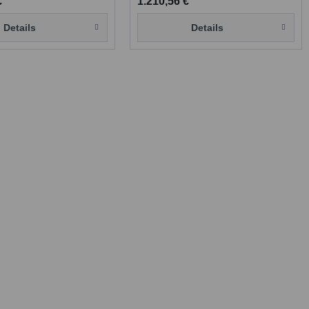
€
1.210,56 €
Details
Details