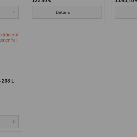
122,40 €
1.044,16 
Details
- 208 L