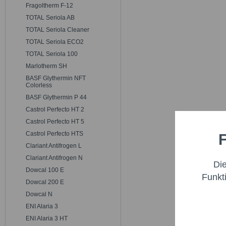
Fragoltherm F-12
TOTAL Seriola AB
TOTAL Seriola Cleaner
TOTAL Seriola ECO2
TOTAL Seriola 100
Marlotherm SH
BASF Glythermin NFT
Colorless
BASF Glythermin P 44
Castrol Perfecto HT 2
Castrol Perfecto HT 5
Castrol Perfecto HTS
F
Funktio
Clariant Antifrogen L
Clariant Antifrogen N
Di
Marketi
Dowcal 100 E
Funkt
Dowcal 200 E
Dowcal N
Trackin
ENI Alaria 3
ENI Alaria 3 HT