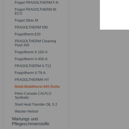
Persona
Fragol FRAGOLTHERM F-N
Fragol FRAGOLTHERM W-
ECO
Service
Fragol Zitrec M
FRAGOLTHERM 590
Fragoltherm 620
FRAGOLTHERM Cleaning
Fluid 350
Fragoltherm X-160-A
Fragoltherm X-400-A
FRAGOLTHERM X-T12
Fragoltherm X-T9-A
FRAGOLTHERM® HT
Mobil Mobiltherm 600 Reihe
Petro-Canada CALFLO
Synthetic
Shell Heat Transfer OIL S 2
Wacker Helisol
Wartungs und
Pflegeschmierstoffe