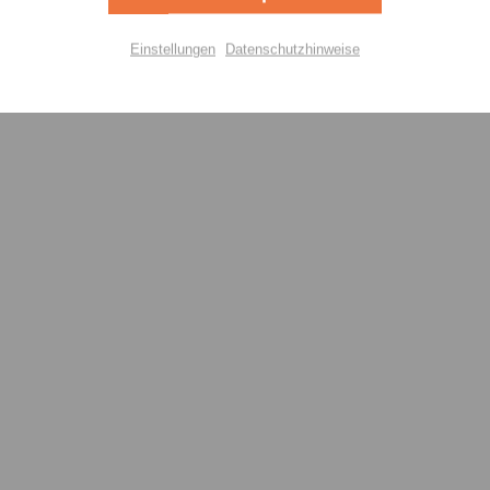
Aktiv
lisierung
Einstellungen
Datenschutzhinweise
Aktiv
Einstellungen speichern