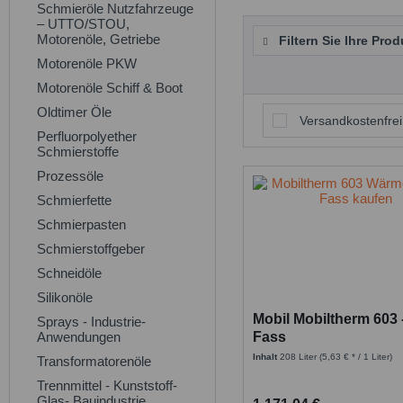
Schmieröle Nutzfahrzeuge
– UTTO/STOU,
Motorenöle, Getriebe
Filtern Sie Ihre Prod
Motorenöle PKW
Motorenöle Schiff & Boot
Oldtimer Öle
Versandkostenfrei
Perfluorpolyether
Schmierstoffe
Prozessöle
Schmierfette
Schmierpasten
Schmierstoffgeber
Schneidöle
Silikonöle
Mobil Mobiltherm 603 
Sprays - Industrie-
Anwendungen
Fass
Inhalt
208 Liter
(5,63 € * / 1 Liter)
Transformatorenöle
Trennmittel - Kunststoff-
Glas- Bauindustrie