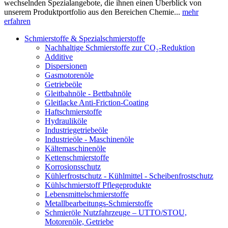
wechselnden Spezialangebote, die ihnen einen Überblick von
unserem Produktportfolio aus den Bereichen Chemie...
mehr
erfahren
Schmierstoffe & Spezialschmierstoffe
Nachhaltige Schmierstoffe zur CO₂-Reduktion
Additive
Dispersionen
Gasmotorenöle
Getriebeöle
Gleitbahnöle - Bettbahnöle
Gleitlacke Anti-Friction-Coating
Haftschmierstoffe
Hydrauliköle
Industriegetriebeöle
Industrieöle - Maschinenöle
Kältemaschinenöle
Kettenschmierstoffe
Korrosionsschutz
Kühlerfrostschutz - Kühlmittel - Scheibenfrostschutz
Kühlschmierstoff Pflegeprodukte
Lebensmittelschmierstoffe
Metallbearbeitungs-Schmierstoffe
Schmieröle Nutzfahrzeuge – UTTO/STOU,
Motorenöle, Getriebe