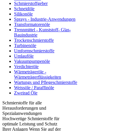
Schmierstoffgeber
Schneidöle
Silikonöle
Sprays - Industrie-Anwendungen
Transformatorenöle
Trennmittel - Kunststoff- Glas-
Bauindustrie
Trockenschmierstoffe
Turbinenöle
Umformschmierstoffe
Umlauföle
Vakuumpumpenöle
Verdichteröle
Wärmeträgeröle -
Wärmeträgerflüssigkeiten
Wartungs und Pflegeschmierstoffe
Weissöle / Paraffinöle
Zweirad Öle
Schmierstoffe für alle
Herausforderungen und
Spezialanwendungen
Hochwertige Schmierstoffe für
optimale Leistung und Schutz
Ihrer Anlagen Wenn Sie auf der