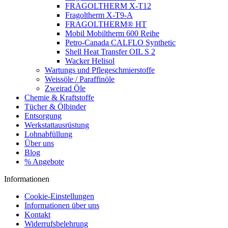
FRAGOLTHERM X-T12
Fragoltherm X-T9-A
FRAGOLTHERM® HT
Mobil Mobiltherm 600 Reihe
Petro-Canada CALFLO Synthetic
Shell Heat Transfer OIL S 2
Wacker Helisol
Wartungs und Pflegeschmierstoffe
Weissöle / Paraffinöle
Zweirad Öle
Chemie & Kraftstoffe
Tücher & Ölbinder
Entsorgung
Werkstattausrüstung
Lohnabfüllung
Über uns
Blog
% Angebote
Informationen
Cookie-Einstellungen
Informationen über uns
Kontakt
Widerrufsbelehrung