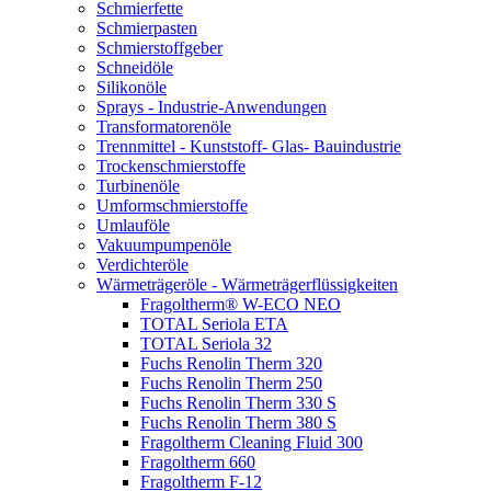
Schmierfette
Schmierpasten
Schmierstoffgeber
Schneidöle
Silikonöle
Sprays - Industrie-Anwendungen
Transformatorenöle
Trennmittel - Kunststoff- Glas- Bauindustrie
Trockenschmierstoffe
Turbinenöle
Umformschmierstoffe
Umlauföle
Vakuumpumpenöle
Verdichteröle
Wärmeträgeröle - Wärmeträgerflüssigkeiten
Fragoltherm® W-ECO NEO
TOTAL Seriola ETA
TOTAL Seriola 32
Fuchs Renolin Therm 320
Fuchs Renolin Therm 250
Fuchs Renolin Therm 330 S
Fuchs Renolin Therm 380 S
Fragoltherm Cleaning Fluid 300
Fragoltherm 660
Fragoltherm F-12