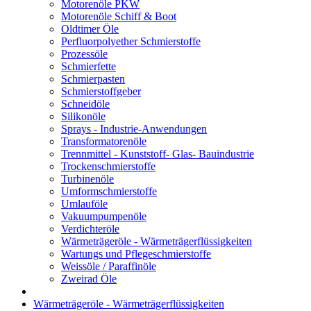
Motorenöle PKW
Motorenöle Schiff & Boot
Oldtimer Öle
Perfluorpolyether Schmierstoffe
Prozessöle
Schmierfette
Schmierpasten
Schmierstoffgeber
Schneidöle
Silikonöle
Sprays - Industrie-Anwendungen
Transformatorenöle
Trennmittel - Kunststoff- Glas- Bauindustrie
Trockenschmierstoffe
Turbinenöle
Umformschmierstoffe
Umlauföle
Vakuumpumpenöle
Verdichteröle
Wärmeträgeröle - Wärmeträgerflüssigkeiten
Wartungs und Pflegeschmierstoffe
Weissöle / Paraffinöle
Zweirad Öle
Wärmeträgeröle - Wärmeträgerflüssigkeiten