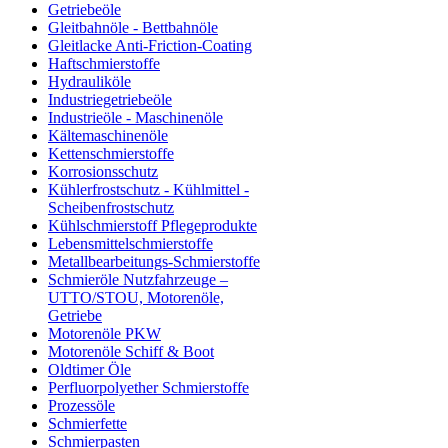
Getriebeöle
Gleitbahnöle - Bettbahnöle
Gleitlacke Anti-Friction-Coating
Haftschmierstoffe
Hydrauliköle
Industriegetriebeöle
Industrieöle - Maschinenöle
Kältemaschinenöle
Kettenschmierstoffe
Korrosionsschutz
Kühlerfrostschutz - Kühlmittel -
Scheibenfrostschutz
Kühlschmierstoff Pflegeprodukte
Lebensmittelschmierstoffe
Metallbearbeitungs-Schmierstoffe
Schmieröle Nutzfahrzeuge –
UTTO/STOU, Motorenöle,
Getriebe
Motorenöle PKW
Motorenöle Schiff & Boot
Oldtimer Öle
Perfluorpolyether Schmierstoffe
Prozessöle
Schmierfette
Schmierpasten