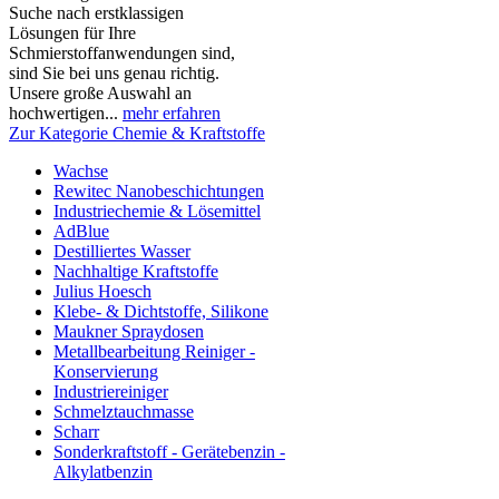
Suche nach erstklassigen
Lösungen für Ihre
Schmierstoffanwendungen sind,
sind Sie bei uns genau richtig.
Unsere große Auswahl an
hochwertigen...
mehr erfahren
Zur Kategorie Chemie & Kraftstoffe
Wachse
Rewitec Nanobeschichtungen
Industriechemie & Lösemittel
AdBlue
Destilliertes Wasser
Nachhaltige Kraftstoffe
Julius Hoesch
Klebe- & Dichtstoffe, Silikone
Maukner Spraydosen
Metallbearbeitung Reiniger -
Konservierung
Industriereiniger
Schmelztauchmasse
Scharr
Sonderkraftstoff - Gerätebenzin -
Alkylatbenzin