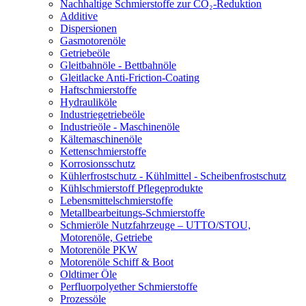
Nachhaltige Schmierstoffe zur CO₂-Reduktion
Additive
Dispersionen
Gasmotorenöle
Getriebeöle
Gleitbahnöle - Bettbahnöle
Gleitlacke Anti-Friction-Coating
Haftschmierstoffe
Hydrauliköle
Industriegetriebeöle
Industrieöle - Maschinenöle
Kältemaschinenöle
Kettenschmierstoffe
Korrosionsschutz
Kühlerfrostschutz - Kühlmittel - Scheibenfrostschutz
Kühlschmierstoff Pflegeprodukte
Lebensmittelschmierstoffe
Metallbearbeitungs-Schmierstoffe
Schmieröle Nutzfahrzeuge – UTTO/STOU,
Motorenöle, Getriebe
Motorenöle PKW
Motorenöle Schiff & Boot
Oldtimer Öle
Perfluorpolyether Schmierstoffe
Prozessöle