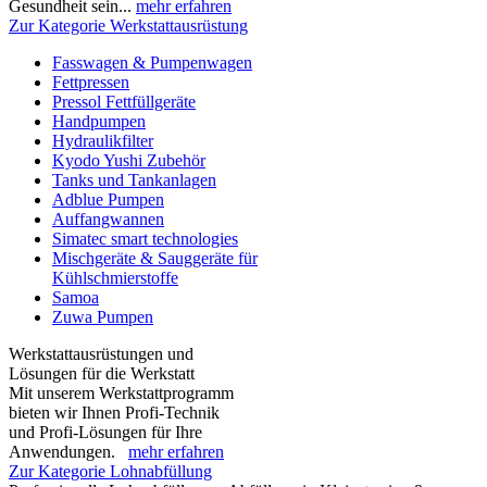
Gesundheit sein...
mehr erfahren
Zur Kategorie Werkstattausrüstung
Fasswagen & Pumpenwagen
Fettpressen
Pressol Fettfüllgeräte
Handpumpen
Hydraulikfilter
Kyodo Yushi Zubehör
Tanks und Tankanlagen
Adblue Pumpen
Auffangwannen
Simatec smart technologies
Mischgeräte & Sauggeräte für
Kühlschmierstoffe
Samoa
Zuwa Pumpen
Werkstattausrüstungen und
Lösungen für die Werkstatt
Mit unserem Werkstattprogramm
bieten wir Ihnen Profi-Technik
und Profi-Lösungen für Ihre
Anwendungen.
mehr erfahren
Zur Kategorie Lohnabfüllung