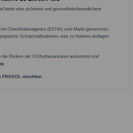
d bietet eine sicherere und gesundheitsfreundlichere
äische Chemikalienagentur (ECHA) vom Markt genommen.
umfangreiche Schutzmaßnahmen, was zu höheren Auflagen
ie Risiken der 2-Ethylhexansäure auskommt und
ng
.
on FRAGOL mischbar
.