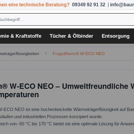
hen eine technische Beratung?
09349 92 91 32
|
info@baum
mie & Kraftstoffe
Tücher & Ölbinder
Entsorgung
eträgerflüssigkeiten
Fragoltherm® W-ECO NEO
m® W-ECO NEO – Umweltfreundliche Wä
mperaturen
NEO ist eine hochentwickelte Wärmeträgerflüssigkeit auf Basis vo
läufen und industriellen Prozessen konzipiert wurde.
eich von -50 °C bis 170 °C bietet sie eine optimale Lösung für Anw