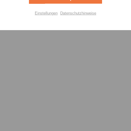
Aktiv
lisierung
Einstellungen
Datenschutzhinweise
Aktiv
Einstellungen speichern