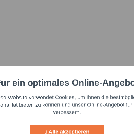
ür ein optimales Online-Angeb
Aktiv
nale
ese Website verwendet Cookies, um Ihnen die bestmögli
Aktiv
ng
ionalität bieten zu können und unser Online-Angebot für 
verbessern.
Aktiv
g
Alle akzeptieren