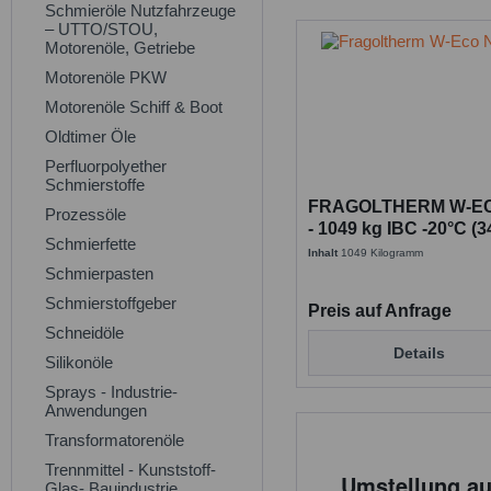
Schmieröle Nutzfahrzeuge
– UTTO/STOU,
Motorenöle, Getriebe
Motorenöle PKW
Motorenöle Schiff & Boot
Oldtimer Öle
Perfluorpolyether
Schmierstoffe
FRAGOLTHERM W-E
Prozessöle
- 1049 kg IBC -20°C (
Schmierfette
Inhalt
1049 Kilogramm
Schmierpasten
Schmierstoffgeber
Preis auf Anfrage
Schneidöle
Details
Silikonöle
Sprays - Industrie-
Anwendungen
Transformatorenöle
Trennmittel - Kunststoff-
Umstellung a
Glas- Bauindustrie