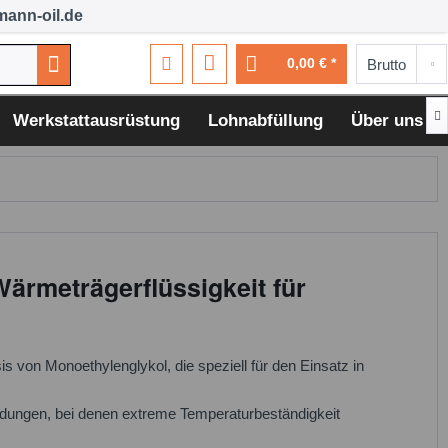
ann-oil.de
0,00 € *

Werkstattausrüstung
Lohnabfüllung
Über uns
rmeträgerflüssigkeit für
n Monoethylenglykol, die speziell für den Einsatz in
endungen, bei denen extreme Temperaturbeständigkeit