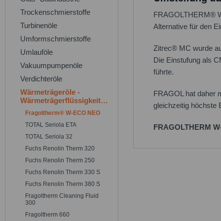
Trockenschmierstoffe
FRAGOLTHERM® W-EC
Turbinenöle
Alternative für den 
Umformschmierstoffe
Zitrec® MC wurde au
Umlauföle
Die Einstufung als 
Vakuumpumpenöle
führte.
Verdichteröle
Wärmeträgeröle -
FRAGOL hat daher m
Wärmeträgerflüssigkeiten
gleichzeitig höchste
Fragoltherm® W-ECO NEO
TOTAL Seriola ETA
FRAGOLTHERM W-EC
TOTAL Seriola 32
Fuchs Renolin Therm 320
Fuchs Renolin Therm 250
Fuchs Renolin Therm 330 S
Fuchs Renolin Therm 380 S
Fragoltherm Cleaning Fluid
300
Fragoltherm 660