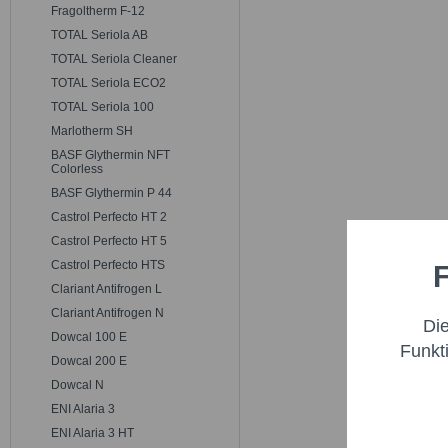
Fragoltherm F-12
TOTAL Seriola AB
TOTAL Seriola Cleaner
TOTAL Seriola ECO2
TOTAL Seriola 100
Marlotherm SH
BASF Glythermin NFT
Colorless
BASF Glythermin P 44
Castrol Perfecto HT 2
Castrol Perfecto HT 5
Castrol Perfecto HTS
F
Funktio
Clariant Antifrogen L
Clariant Antifrogen N
Di
Marketi
Dowcal 100 E
Funkt
Dowcal 200 E
Dowcal N
Trackin
ENI Alaria 3
ENI Alaria 3 HT