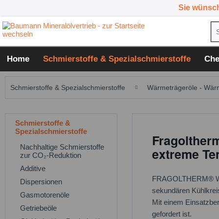
Sie wünsc
Home
Schmierstoffe & Spezialschmierstoffe
Che
Schmierstoffe & Spezialschmierstoffe
Wärmeträgeröle - Wärm
Schmierstoffe &
Spezialschmierstoffe
Fragolther
Nachhaltige Schmierstoffe
extreme Te
zur CO₂-Reduktion
Additive
FRAGOLTHERM® W-ECO 
Dispersionen
sekundären Kühlkreis
Gasmotorenöle
Mit einem Einsatzber
Getriebeöle
gefordert ist.