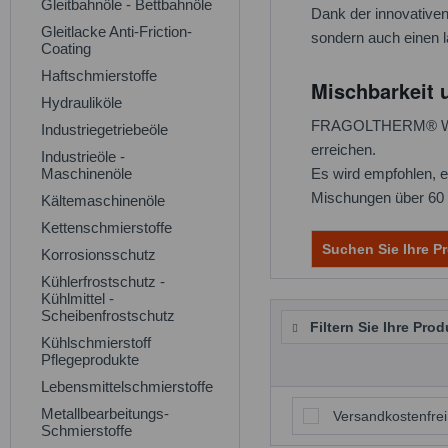
Gleitbahnöle - Bettbahnöle
Dank der innovativen
Gleitlacke Anti-Friction-
sondern auch einen 
Coating
Haftschmierstoffe
Mischbarkeit 
Hydrauliköle
FRAGOLTHERM® W-ECO
Industriegetriebeöle
erreichen.
Industrieöle -
Maschinenöle
Es wird empfohlen, e
Mischungen über 60 V
Kältemaschinenöle
Kettenschmierstoffe
Suchen Sie Ihre Pr
Korrosionsschutz
Kühlerfrostschutz -
Kühlmittel -
Scheibenfrostschutz
Filtern Sie Ihre Prod
Kühlschmierstoff
Pflegeprodukte
Lebensmittelschmierstoffe
Metallbearbeitungs-
Versandkostenfrei
Schmierstoffe