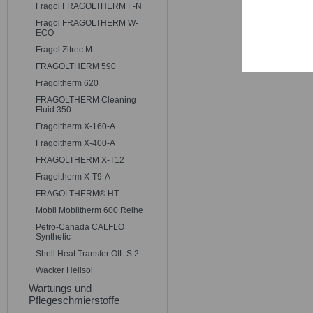
Persona
Fragol FRAGOLTHERM F-N
Fragol FRAGOLTHERM W-
ECO
Service
Fragol Zitrec M
FRAGOLTHERM 590
Fragoltherm 620
FRAGOLTHERM Cleaning
Fluid 350
Fragoltherm X-160-A
Fragoltherm X-400-A
FRAGOLTHERM X-T12
Fragoltherm X-T9-A
FRAGOLTHERM® HT
Mobil Mobiltherm 600 Reihe
Petro-Canada CALFLO
Synthetic
Shell Heat Transfer OIL S 2
Wacker Helisol
Wartungs und
Pflegeschmierstoffe