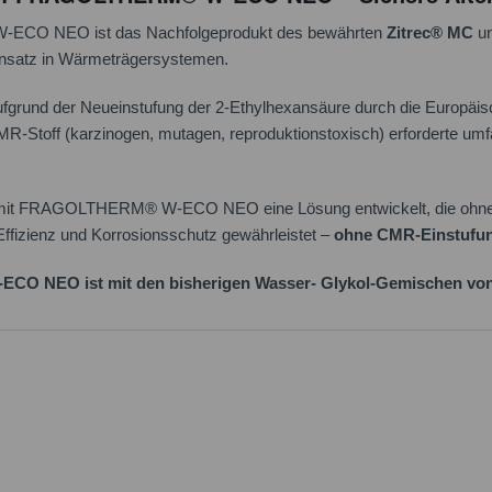
O NEO ist das Nachfolgeprodukt des bewährten
Zitrec® MC
un
Einsatz in Wärmeträgersystemen.
fgrund der Neueinstufung der 2-Ethylhexansäure durch die Europ
CMR-Stoff (karzinogen, mutagen, reproduktionstoxisch) erforderte 
it FRAGOLTHERM® W-ECO NEO eine Lösung entwickelt, die ohne d
 Effizienz und Korrosionsschutz gewährleistet –
ohne CMR-Einstufu
O NEO ist mit den bisherigen Wasser- Glykol-Gemischen v