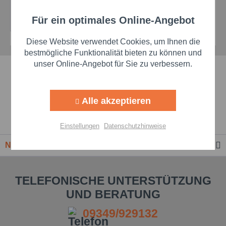
Details
Für ein optimales Online-Angebot
Aktiv
Funktionale
Diese Website verwendet Cookies, um Ihnen die
Aktiv
Marketing
bestmögliche Funktionalität bieten zu können und
unser Online-Angebot für Sie zu verbessern.
Schnelle Lieferzeiten
Aktiv
Tracking
Beste Markenqualität
Alle akzeptieren
Aktiv
Personalisierung
Premium-Händler
Einstellungen
Datenschutzhinweise
Aktiv
Service
Newsletter
Einstellungen speichern
TELEFONISCHE UNTERSTÜTZUNG
UND BERATUNG
09349/929132