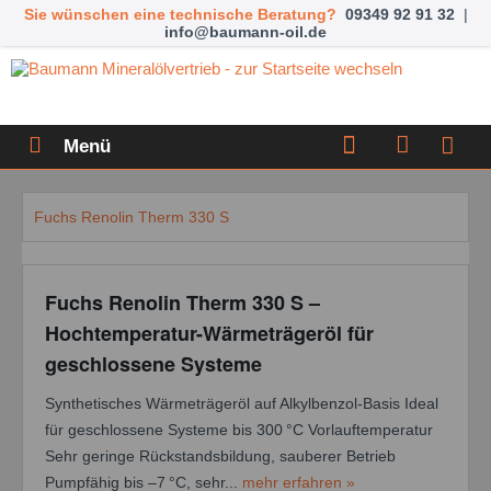
Sie wünschen eine technische Beratung?
09349 92 91 32
|
info@baumann-oil.de
Menü
Fuchs Renolin Therm 330 S
Fuchs Renolin Therm 330 S –
Hochtemperatur-Wärmeträgeröl für
geschlossene Systeme
Synthetisches Wärmeträgeröl auf Alkylbenzol-Basis Ideal
für geschlossene Systeme bis 300 °C Vorlauftemperatur
Sehr geringe Rückstandsbildung, sauberer Betrieb
Pumpfähig bis –7 °C, sehr...
mehr erfahren »