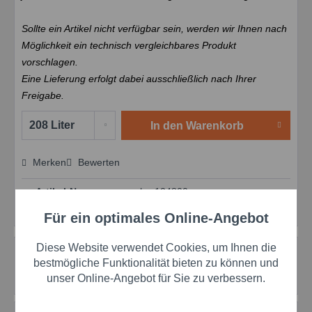
Sollte ein Artikel nicht verfügbar sein, werden wir Ihnen nach
Möglichkeit ein technisch vergleichbares Produkt
vorschlagen.
Eine Lieferung erfolgt dabei ausschließlich nach Ihrer
Freigabe.
In den
Warenkorb
Merken
Bewerten
Preis anfragen
Artikel-Nr.:
schar124800
Herstellernr.:
124800
Für ein optimales Online-Angebot
Aktiv
Funktionale
Diese Website verwendet Cookies, um Ihnen die
Beschreibung
Aktiv
Marketing
bestmögliche Funktionalität bieten zu können und
Mobiltherm 603 Wärmeträgeröl für Ihre Industrieanlagen
unser Online-Angebot für Sie zu verbessern.
Entdecken Sie die Kraft von Mobiltherm...
mehr
Aktiv
Tracking