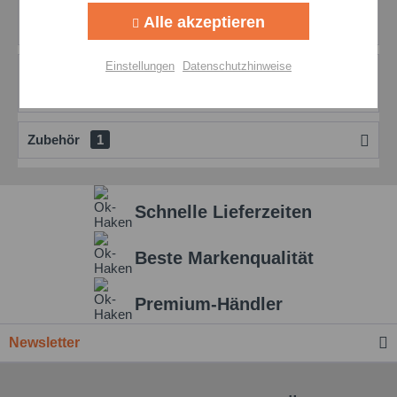
Bewertungen
0
Alle akzeptieren
Bewertungen lesen, schreiben und diskutieren...
mehr
Aktiv
Personalisierung
Einstellungen
Datenschutzhinweise
Produktdatenblatt
Aktiv
Marketing
mehr
Service
Zubehör
1
Einstellungen speichern
Schnelle Lieferzeiten
Beste Markenqualität
Premium-Händler
Newsletter