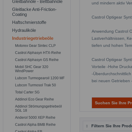
Gleitbahnöle - Bettbahnöle
und mindern aktiv Ver
Gleitlacke Anti-Friction-
Coating
Castrol Optigear Syn
Haftschmierstoffe
Hydrauliköle
Anwendung Castrol Op
Industriegetriebeöle
Lastverhältnissen, K
tiefen und hohen Tem
Motorex Gear Sintec CLP
Castrol Alphasyn HTX-Reihe
Castrol Optigear Syn
Castrol Alphasyn GS Reihe
Vorteile -Hohe Druck
Mobil SHC Gear 320
WindPower
-Überdurchschnittlic
Lubcon Turmogearoil 1200 MF
bei neuen Getrieben 
Lubcon Turmosol Trak 50
Total Carter SG
Addinol Eco Gear Reihe
Suchen Sie Ihre Pr
Addinol Strömungsgetriebeöl
SGL 18
Anderol 5000 XEP Reihe
Castrol Alpha BMB Reihe
Filtern Sie Ihre Prod
Castrol Alpha EP