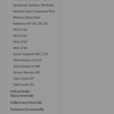
Molyduval Tantalus YM Reihe
Motorex Gear Compound Plus
Motorex Glyco Gear
Nabtesco RV OIL SB 150
OKS 3720
OKS 3725
OKS 3730
OKS 3740
Scharr Hyperol REC CLP
Shell Omala S4 GXV
Shell Omala S4 WE
Texaco Meropa WG
Total Carter EP
Total Carter SH
Industrieöle -
Maschinenöle
Kältemaschinenöle
Kettenschmierstoffe