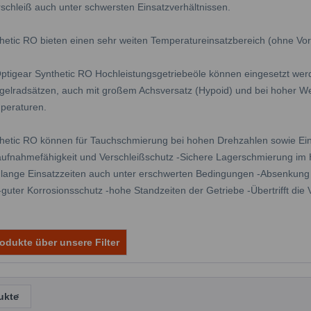
schleiß auch unter schwersten Einsatzverhältnissen.
thetic RO bieten einen sehr weiten Temperatureinsatzbereich (ohne Vor
tigear Synthetic RO Hochleistungsgetriebeöle können eingesetzt werde
egelradsätzen, auch mit großem Achsversatz (Hypoid) und bei hoher Wec
peraturen.
thetic RO können für Tauchschmierung bei hohen Drehzahlen sowie Ei
aufnahmefähigkeit und Verschleißschutz -Sichere Lagerschmierung im H
h lange Einsatzzeiten auch unter erschwerten Bedingungen -Absenkung 
-guter Korrosionsschutz -hohe Standzeiten der Getriebe -Übertrifft d
odukte über unsere Filter
ukte