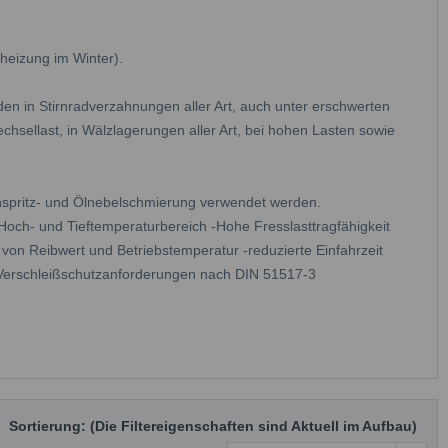
heizung im Winter).
n in Stirnradverzahnungen aller Art, auch unter erschwerten
hsellast, in Wälzlagerungen aller Art, bei hohen Lasten sowie
nspritz- und Ölnebelschmierung verwendet werden.
och- und Tieftemperaturbereich -Hohe Fresslasttragfähigkeit
von Reibwert und Betriebstemperatur -reduzierte Einfahrzeit
ie Verschleißschutzanforderungen nach DIN 51517-3
Sortierung: (Die Filtereigenschaften sind Aktuell im Aufbau)