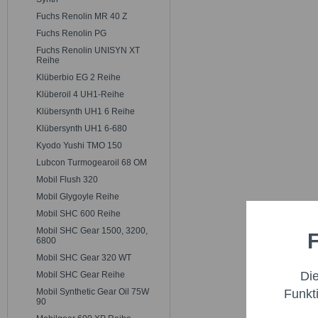
Fuchs Renolin MR 40 Z
Fuchs Renolin PG
Fuchs Renolin UNISYN XT
Reihe
Klüberbio EG 2 Reihe
Klüberoil 4 UH1-Reihe
Klübersynth UH1 6 Reihe
Klübersynth UH1 6-680
Kyodo Yushi TMO 150
Lubcon Turmogearoil 68 OM
Mobil Flush 320
Mobil Glygoyle Reihe
Mobil SHC 600 Reihe
Mobil SHC Gear 1500, 3200,
F
Funktio
6800
Mobil SHC Gear 320 WT
Di
Mobil SHC Gear Reihe
Marketi
Funkt
Mobil Synthetic Gear Oil 75W
90