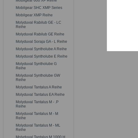
Mobilgear 600 XP Reihe
Trackin
Mobilgear SHC XMP Series
Mobilgear XMP Reihe
Persona
Molyduval Rabilub GE - LC
Reihe
Molyduval Rabilub GE Reihe
Service
Molyduval Soraja GA - L Reihe
Molyduval Syntholube A Reihe
Molyduval Syntholube E Reihe
Molyduval Syntholube G
Reihe
Molyduval Syntholube GW
Reihe
Molyduval Tantalus A Reihe
Molyduval Tantalus EA Reihe
Molyduval Tantalus M - .P
Reihe
Molyduval Tantalus M - M
Reihe
Molyduval Tantalus M - ML
Reihe
Molyduval Tantalus M 1000 H