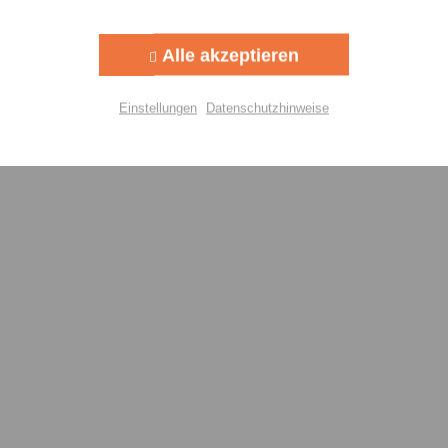
Aktiv
g
Alle akzeptieren
Aktiv
lisierung
Einstellungen
Datenschutzhinweise
Aktiv
Einstellungen speichern