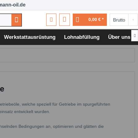
ann-oil.de
0,00 € *

Werkstattausrüstung
Lohnabfüllung
Über uns
le
triebeöle, welche speziell für Getriebe im spurgeführten
insatz entwickelt wurden.
chselnden Bedingungen an, optimieren und glätten die