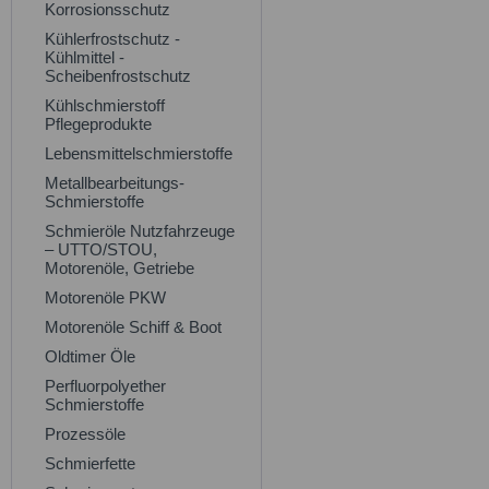
Korrosionsschutz
Kühlerfrostschutz -
Kühlmittel -
Scheibenfrostschutz
Kühlschmierstoff
Pflegeprodukte
Lebensmittelschmierstoffe
Metallbearbeitungs-
Schmierstoffe
Schmieröle Nutzfahrzeuge
– UTTO/STOU,
Motorenöle, Getriebe
Motorenöle PKW
Motorenöle Schiff & Boot
Oldtimer Öle
Perfluorpolyether
Schmierstoffe
Prozessöle
Schmierfette