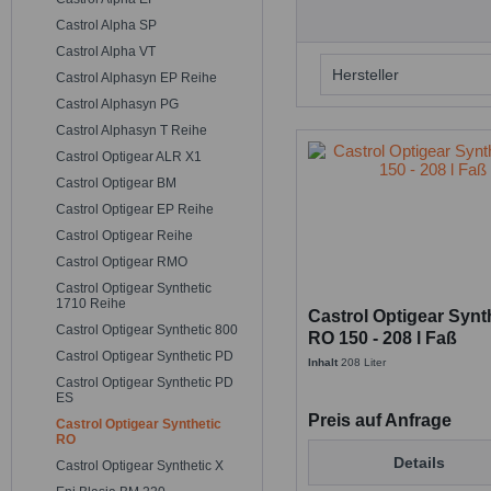
Castrol Alpha SP
Castrol Alpha VT
Hersteller
Castrol Alphasyn EP Reihe
Castrol Alphasyn PG
Castrol
Castrol Alphasyn T Reihe
Castrol Optigear ALR X1
Castrol Optigear BM
Castrol Optigear EP Reihe
Castrol Optigear Reihe
Castrol Optigear RMO
Castrol Optigear Synthetic
1710 Reihe
Castrol Optigear Synt
Castrol Optigear Synthetic 800
RO 150 - 208 l Faß
Castrol Optigear Synthetic PD
Inhalt
208 Liter
Castrol Optigear Synthetic PD
ES
Preis auf Anfrage
Castrol Optigear Synthetic
RO
Details
Castrol Optigear Synthetic X