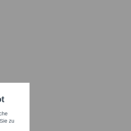
ot
che
Sie zu