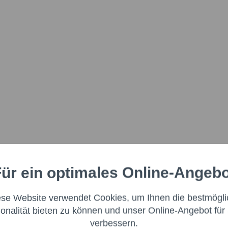
ür ein optimales Online-Angeb
Aktiv
nale
ese Website verwendet Cookies, um Ihnen die bestmögli
Aktiv
ng
ionalität bieten zu können und unser Online-Angebot für 
verbessern.