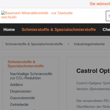
Sie wünsc
Home
Schmierstoffe & Spezialschmierstoffe
Che
Schmierstoffe & Spezialschmierstoffe
Industriegetriebeöle
Schmierstoffe &
Spezialschmierstoffe
Castrol Opt
Nachhaltige Schmierstoffe
zur CO₂-Reduktion
Castrol Optigear Synt
Additive
Verkehr (Bahnbetrieb
Dispersionen
Gasmotorenöle
Die verwendeten PD-A
Getriebeöle
Oberflächen der Reib