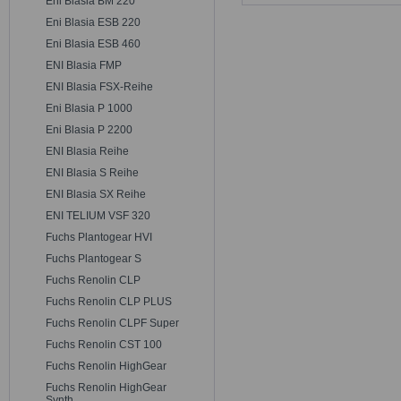
Eni Blasia BM 220
Eni Blasia ESB 220
Eni Blasia ESB 460
ENI Blasia FMP
ENI Blasia FSX-Reihe
Eni Blasia P 1000
Eni Blasia P 2200
ENI Blasia Reihe
ENI Blasia S Reihe
ENI Blasia SX Reihe
ENI TELIUM VSF 320
Fuchs Plantogear HVI
Fuchs Plantogear S
Fuchs Renolin CLP
Fuchs Renolin CLP PLUS
Fuchs Renolin CLPF Super
Fuchs Renolin CST 100
Fuchs Renolin HighGear
Fuchs Renolin HighGear
Synth