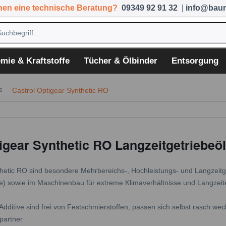
hen eine technische Beratung?
09349 92 91 32
|
info@baum
mie & Kraftstoffe
Tücher & Ölbinder
Entsorgung
Castrol Optigear Synthetic RO
igear Synthetic RO Langzeitgetriebeö
hetic RO sind besondere Mehrbereichs-, Hochleistungs- und Langzeitge
e) sowie im Maschinenbau für extreme Klimaverhältnisse und Langzeite
dditive sind frei von Festschmierstoffen, passen sich selbst rasch we
partner